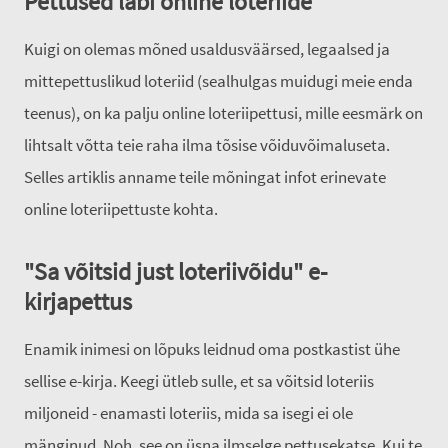
Pettused läbi online loteriide
Kuigi on olemas mõned usaldusväärsed, legaalsed ja
mittepettuslikud loteriid (sealhulgas muidugi meie enda
teenus), on ka palju online loteriipettusi, mille eesmärk on
lihtsalt võtta teie raha ilma tõsise võiduvõimaluseta.
Selles artiklis anname teile mõningat infot erinevate
online loteriipettuste kohta.
"Sa võitsid just loteriivõidu" e-
kirjapettus
Enamik inimesi on lõpuks leidnud oma postkastist ühe
sellise e-kirja. Keegi ütleb sulle, et sa võitsid loteriis
miljoneid - enamasti loteriis, mida sa isegi ei ole
mänginud. Noh, see on üsna ilmselge pettusekatse. Kui te