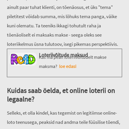
ainult paar tuhat klienti, on tõenäosus, et üks "tema"
piletitest võidab summa, mis lõhuks tema panga, väike
kuni olematu. Ta teeniks ikkagi tohutult raha ja
tõenäoliselt ei maksaks makse - seega oleks see
loteriikelmus üsna tulutoov, isegi pikemas perspektiivis.
Loteriivõitude maksud
Kas ma pean loteriivõitudelt makse
maksma?
loe edasi
Kuidas saab öelda, et online loterii on
legaalne?
Selleks, et olla kindel, kas tegemist on legitiimse online-
loto teenusega, peaksid nad andma teile füüsilise tõendi,