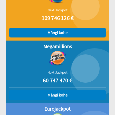
Next Jackpot
109 746 126
€
Mängi kohe
Megamillions
Next Jackpot
60 747 470
€
Mängi kohe
Eurojackpot