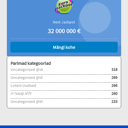
Next Jackpot
32 000 000
€
Mängi kohe
Parimad kategooriad
Uncategorized @sk
318
Uncategorized @id
269
Loterii Uudised
266
ללא קטגוריה
260
Uncategorized @et
233