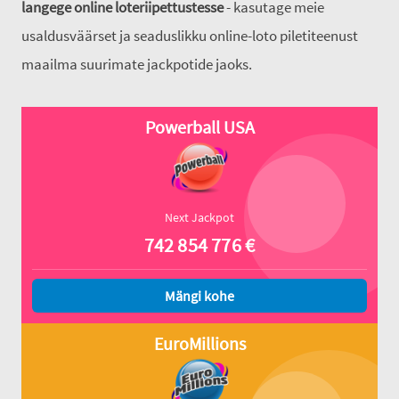
langege online loteriipettustesse
- kasutage meie
usaldusväärset ja seaduslikku online-loto piletiteenust
maailma suurimate jackpotide jaoks.
Powerball USA
Next Jackpot
742 854 776
€
Mängi kohe
EuroMillions