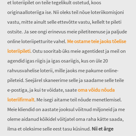
et loteriipilet on teile tegelikult ostetud, koos
originaalloteriiga ise. Nii oleks teil nõue loteriikomisjoni
vastu, mitte ainult selle ettevõtte vastu, kellelt te pileti
ostsite. Ja see ongi erinevus meie piletiteenuse ja paljude
online loteriipetturite vahel.
Me ostame teie jaoks tõelise
loteriipileti
. Ostu sooritab üks meie agentidest ja meil on
agendid igas riigis ja igas osariigis, kus on üle 20
rahvusvahelise loterii, mille jaoks me pakume online-
pileteid. Seejärel skaneerime selle ja saadame selle teile
e-postiga, ja kui te võidate, saate
oma võidu nõuda
loteriifirmalt
. Me isegi aitame teil nõude menetlemisel.
Meie kliendid on aastate jooksul võitnud miljoneid ja me
oleme aidanud kõikidel võitjatel oma raha kätte saada,
ilma et oleksime selle eest tasu küsinud.
Nii et ärge