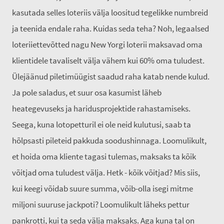
kasutada selles loteriis välja loositud tegelikke numbreid
ja teenida endale raha. Kuidas seda teha? Noh, legaalsed
loteriiettevõtted nagu New Yorgi loterii maksavad oma
klientidele tavaliselt välja vähem kui 60% oma tuludest.
Ülejäänud piletimüügist saadud raha katab nende kulud.
Ja pole saladus, et suur osa kasumist läheb
heategevuseks ja haridusprojektide rahastamiseks.
Seega, kuna lotopetturil ei ole neid kulutusi, saab ta
hõlpsasti pileteid pakkuda soodushinnaga. Loomulikult,
et hoida oma kliente tagasi tulemas, maksaks ta kõik
võitjad oma tuludest välja. Hetk - kõik võitjad? Mis siis,
kui keegi võidab suure summa, võib-olla isegi mitme
miljoni suuruse jackpoti? Loomulikult läheks pettur
pankrotti, kui ta seda välja maksaks. Aga kuna tal on