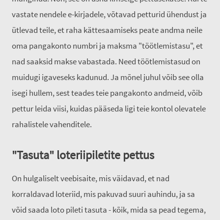
vastate nendele e-kirjadele, võtavad petturid ühendust ja
ütlevad teile, et raha kättesaamiseks peate andma neile
oma pangakonto numbri ja maksma "töötlemistasu", et
nad saaksid makse vabastada. Need töötlemistasud on
muidugi igaveseks kadunud. Ja mõnel juhul võib see olla
isegi hullem, sest teades teie pangakonto andmeid, võib
pettur leida viisi, kuidas pääseda ligi teie kontol olevatele
rahalistele vahenditele.
"Tasuta" loteriipiletite pettus
On hulgaliselt veebisaite, mis väidavad, et nad
korraldavad loteriid, mis pakuvad suuri auhindu, ja sa
võid saada loto pileti tasuta - kõik, mida sa pead tegema,