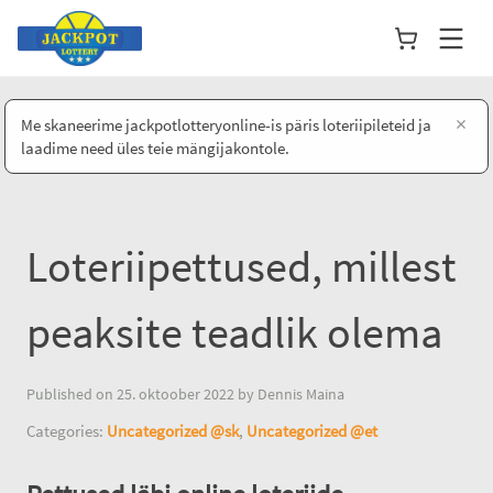
×
Me skaneerime jackpotlotteryonline-is päris loteriipileteid ja
laadime need üles teie mängijakontole.
Loteriipettused, millest
peaksite teadlik olema
Published on 25. oktoober 2022 by Dennis Maina
Categories:
Uncategorized @sk
,
Uncategorized @et