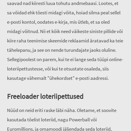
saavad nad kiiresti luua tohutu andmebaasi. Lootes, et
sa võidad ehk tõesti midagi võita, hoiad silma peal sellel
e-posti kontol, oodates e-kirja, mis ütleb, et sa oled
midagi võitnud. Nii et kõik need väikeste siniste pillide või
kiire raha teenimise skeemide reklaamid äratavad ka teie
tähelepanu, ja see on nende turundajate jaoks oluline.
Sellegipoolest on parem, kui te ei lange seda tüüpi online-
loteriipettustesse, või kui te otsustate osaleda, siis
kasutage vähemalt "ühekordset" e-posti aadressi.
Freeloader loteriipettused
Nüüd on neid eriti raske läbi näha. Oletame, et soovite
kasutada tõelist loteriid, nagu Powerball või
Euromillions, ja omamoodi jäljendada seda loteriid,