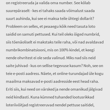
on registreeruda ja valida oma number. See kõlab
suurepäraselt - kes ei tahaks saada võimalust saada
suurt auhinda, kui see ei maksa teile ühtegi dollarit?
Probleem on selles, et peaaegu kõik need tasuta loto
saidid on samuti pettused. Kui teil oleks õiged numbrid,
siis tõenäoliselt ei makstaks teile raha, või nad avaldavad
numbrikombinatsiooni, mis on 100% kindel, et keegi
nende ohvritest ei ole seda valinud. Miks nad siis neid
saite juhivad - kus on sellise tegevuse kasum? Noh, see on
teie e-posti aadress. Näete, et online-turundajad üle kogu
maailma maksavad e-posti aadresside eest head raha.
Eriti siis, kui need on värsked ja nende omanikud jälgivad
neid kindlasti. Kuna kümned tuhanded lootusrikkad
loteriivõitjad registreeruvad nendel pettuse saitidel,