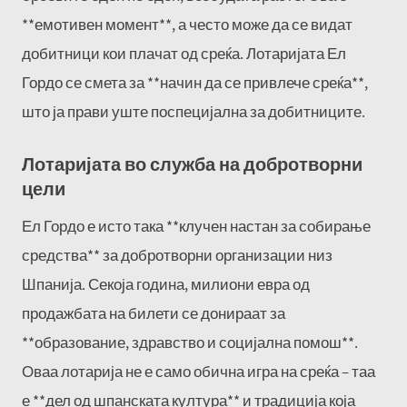
**емотивен момент**, а често може да се видат
добитници кои плачат од среќа. Лотаријата Ел
Гордо се смета за **начин да се привлече среќа**,
што ја прави уште поспецијална за добитниците.
Лотаријата во служба на добротворни
цели
Ел Гордо е исто така **клучен настан за собирање
средства** за добротворни организации низ
Шпанија. Секоја година, милиони евра од
продажбата на билети се донираат за
**образование, здравство и социјална помош**.
Оваа лотарија не е само обична игра на среќа – таа
е **дел од шпанската култура** и традиција која