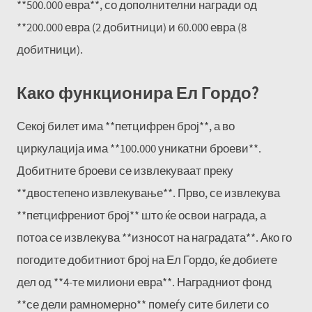
**500.000 евра**, со дополнителни награди од
**200.000 евра (2 добитници) и 60.000 евра (8
добитници).
Како функционира Ел Гордо?
Секој билет има **петцифрен број**, а во
циркулација има **100.000 уникатни броеви**.
Добитните броеви се извлекуваат преку
**двостепено извлекување**. Прво, се извлекува
**петцифрениот број** што ќе освои награда, а
потоа се извлекува **износот на наградата**. Ако го
погодите добитниот број на Ел Гордо, ќе добиете
дел од **4-те милиони евра**. Наградниот фонд
**се дели рамномерно** помеѓу сите билети со