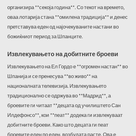
организира **секоја година**. Со текот на времето,
оваа лотарија стана **омилена традиција** и денес
претставува еден од најочекуваните настани во
божиќниот период за Шпанците.
Извлекувањето на добитните броеви
Извлекувањето на Ел Гордо е **огромен настан** во
Шпанија и се пренесува **во живо** на
националната телевизија. Извлекувањето
традиционално се одржува во **Мадрид**, а
броевите ги читаат **децата од училиштето Сан
Илдефонсо**, кои **пеат** додека ги извлекуваат
добитните броеви. Како што децата ги пеат
броевите еден по еден, возбудата расте. Ова е