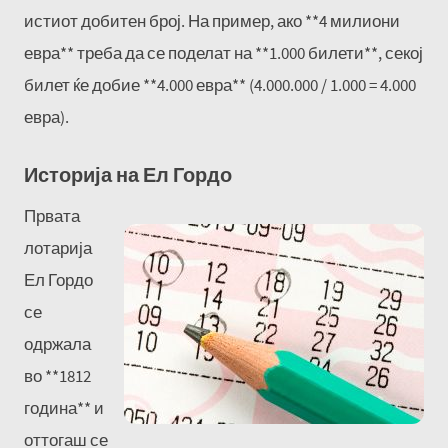
истиот добитен број. На пример, ако **4 милиони
евра** треба да се поделат на **1.000 билети**, секој
билет ќе добие **4.000 евра** (4.000.000 / 1.000 = 4.000
евра).
Историја на Ел Гордо
Првата
лотарија
Ел Гордо
се
одржала
во **1812
година** и
оттогаш се