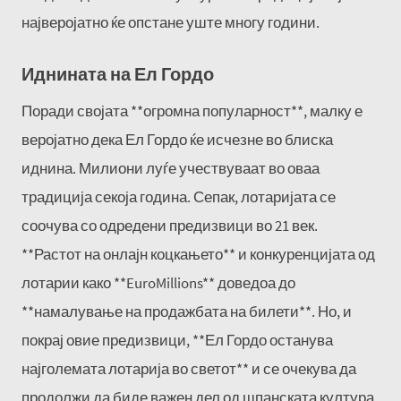
најверојатно ќе опстане уште многу години.
Иднината на Ел Гордо
Поради својата **огромна популарност**, малку е
веројатно дека Ел Гордо ќе исчезне во блиска
иднина. Милиони луѓе учествуваат во оваа
традиција секоја година. Сепак, лотаријата се
соочува со одредени предизвици во 21 век.
**Растот на онлајн коцкањето** и конкуренцијата од
лотарии како **EuroMillions** доведоа до
**намалување на продажбата на билети**. Но, и
покрај овие предизвици, **Ел Гордо останува
најголемата лотарија во светот** и се очекува да
продолжи да биде важен дел од шпанската култура