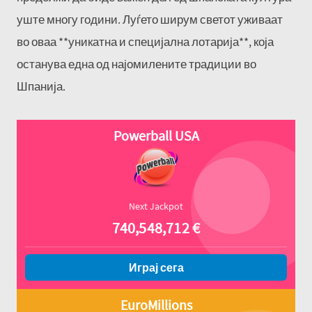
уште многу години. Луѓето ширум светот уживаат
во оваа **уникатна и специјална лотарија**, која
останува една од најомилените традиции во
Шпанија.
Powerball USA
Next Jackpot
740,548,712
€
Играј сега
EuroMillions