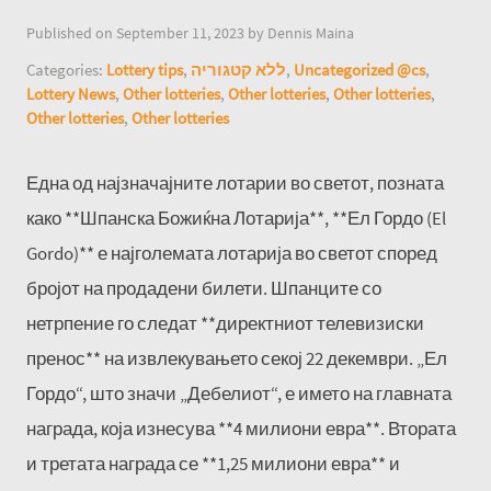
Published on September 11, 2023 by Dennis Maina
Categories:
Lottery tips
,
ללא קטגוריה
,
Uncategorized @cs
,
Lottery News
,
Other lotteries
,
Other lotteries
,
Other lotteries
,
Other lotteries
,
Other lotteries
Една од најзначајните лотарии во светот, позната
како **Шпанска Божиќна Лотарија**, **Ел Гордо (El
Gordo)** е најголемата лотарија во светот според
бројот на продадени билети. Шпанците со
нетрпение го следат **директниот телевизиски
пренос** на извлекувањето секој 22 декември. „Ел
Гордо“, што значи „Дебелиот“, е името на главната
награда, која изнесува **4 милиони евра**. Втората
и третата награда се **1,25 милиони евра** и