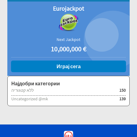
Eurojackpot
Next Jackpot
10,000,000
€
Играј сега
Најдобри категории
ללא קטגוריה
150
Uncategorized @mk
139