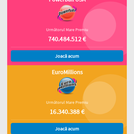
Următorul Mare Premiu
740.484.512
€
Joacă acum
EuroMillions
Următorul Mare Premiu
16.340.388
€
Joacă acum