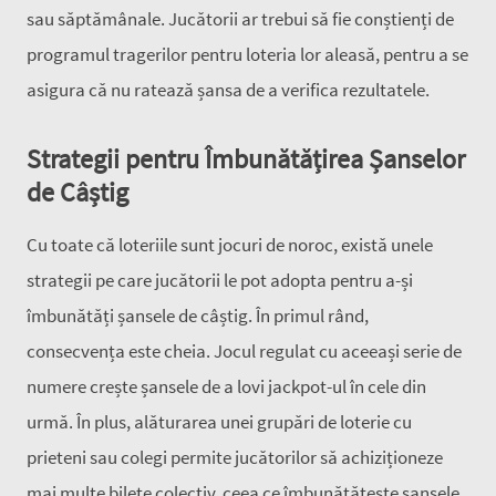
sau săptămânale. Jucătorii ar trebui să fie conștienți de
programul tragerilor pentru loteria lor aleasă, pentru a se
asigura că nu ratează șansa de a verifica rezultatele.
Strategii pentru Îmbunătățirea Șanselor
de Câștig
Cu toate că loteriile sunt jocuri de noroc, există unele
strategii pe care jucătorii le pot adopta pentru a-și
îmbunătăți șansele de câștig. În primul rând,
consecvența este cheia. Jocul regulat cu aceeași serie de
numere crește șansele de a lovi jackpot-ul în cele din
urmă. În plus, alăturarea unei grupări de loterie cu
prieteni sau colegi permite jucătorilor să achiziționeze
mai multe bilete colectiv, ceea ce îmbunătățește șansele