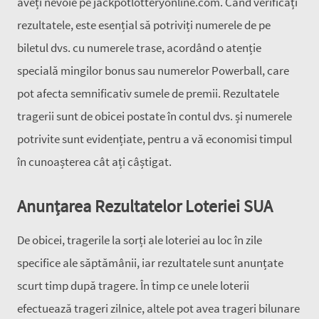
aveți nevoie pe jackpotlotteryonline.com. Când verificați
rezultatele, este esențial să potriviți numerele de pe
biletul dvs. cu numerele trase, acordând o atenție
specială mingilor bonus sau numerelor Powerball, care
pot afecta semnificativ sumele de premii. Rezultatele
tragerii sunt de obicei postate în contul dvs. și numerele
potrivite sunt evidențiate, pentru a vă economisi timpul
în cunoașterea cât ați câștigat.
Anunțarea Rezultatelor Loteriei SUA
De obicei, tragerile la sorți ale loteriei au loc în zile
specifice ale săptămânii, iar rezultatele sunt anunțate
scurt timp după tragere. În timp ce unele loterii
efectuează trageri zilnice, altele pot avea trageri bilunare