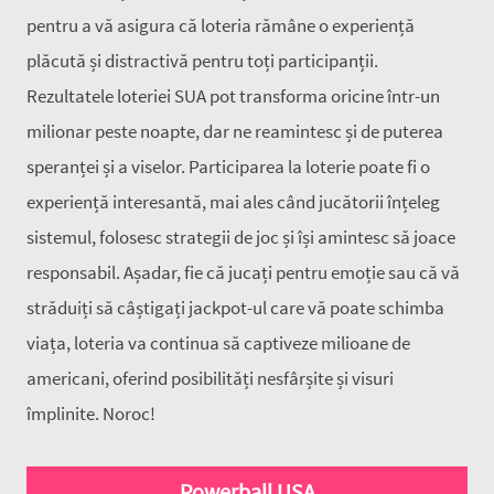
pentru a vă asigura că loteria rămâne o experiență
plăcută și distractivă pentru toți participanții.
Rezultatele loteriei SUA pot transforma oricine într-un
milionar peste noapte, dar ne reamintesc și de puterea
speranței și a viselor. Participarea la loterie poate fi o
experiență interesantă, mai ales când jucătorii înțeleg
sistemul, folosesc strategii de joc și își amintesc să joace
responsabil. Așadar, fie că jucați pentru emoție sau că vă
străduiți să câștigați jackpot-ul care vă poate schimba
viața, loteria va continua să captiveze milioane de
americani, oferind posibilități nesfârșite și visuri
împlinite. Noroc!
Powerball USA