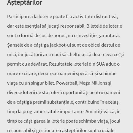
Așteptărilor
Participarea la loterie poate fi o activitate distractivă,
dar este esențial să jucați responsabil. Biletele de loterie
sunt o formă de joc de noroc, nu o investiție garantată.
Șansele de a câștiga jackpot-ul sunt de obicei destul de
mici, iar jucătorii ar trebui să cheltuiască doar ceea ce își
permit cu adevărat. Rezultatele loteriei din SUA aduc o
mare excitare, deoarece oamenii speră să-și schimbe
viața cu un singur bilet. Powerball, Mega Millions și
diverse loterii de stat oferă oportunități pentru oameni
de a câștiga premii substanțiale, contribuind în același
timp la programe statale importante. Amintiți-vă că, în
timp ce câștigarea la loterie poate schimba viața, jocul
responsabil și gestionarea așteptărilor sunt cruciale