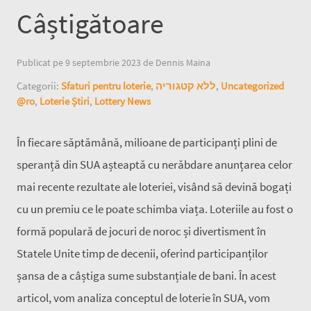
Câștigătoare
Publicat pe 9 septembrie 2023 de Dennis Maina
Categorii:
Sfaturi pentru loterie
,
ללא קטגוריה
,
Uncategorized
@ro
,
Loterie Știri
,
Lottery News
În fiecare săptămână, milioane de participanți plini de
speranță din SUA așteaptă cu nerăbdare anunțarea celor
mai recente rezultate ale loteriei, visând să devină bogați
cu un premiu ce le poate schimba viața. Loteriile au fost o
formă populară de jocuri de noroc și divertisment în
Statele Unite timp de decenii, oferind participanților
șansa de a câștiga sume substanțiale de bani. În acest
articol, vom analiza conceptul de loterie în SUA, vom