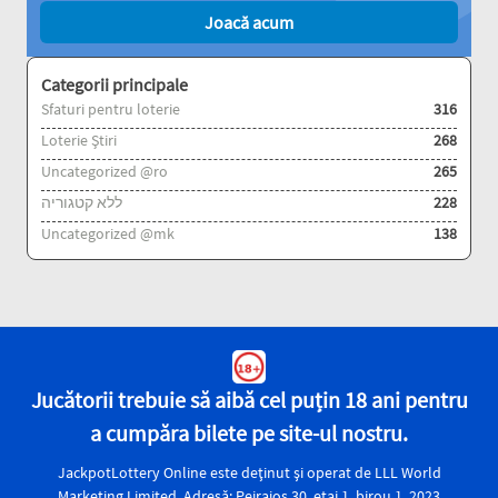
Joacă acum
Categorii principale
Sfaturi pentru loterie
316
Loterie Știri
268
Uncategorized @ro
265
ללא קטגוריה
228
Uncategorized @mk
138
Jucătorii trebuie să aibă cel puțin 18 ani pentru
a cumpăra bilete pe site-ul nostru.
JackpotLottery Online este deținut și operat de LLL World
Marketing Limited. Adresă: Peiraios 30, etaj 1, birou 1, 2023