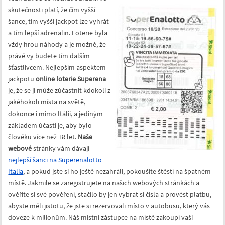
skutečnosti platí, že čím vyšší
šance, tím vyšší jackpot lze vyhrát
a tím lepší adrenalin. Loterie byla
vždy hrou náhody a je možné, že
právě vy budete tím dalším
šťastlivcem. Nejlepším aspektem
jackpotu
online loterie Superena
je, že se jí může zúčastnit kdokoli z
jakéhokoli místa na světě,
dokonce i mimo Itálii, a jediným
základem účasti je, aby bylo
člověku více než 18 let.
Naše
webové
stránky vám dávají
nejlepší šanci na Superenalotto
Italia
, a pokud jste si ho ještě nezahráli, pokoušíte štěstí na špatném
místě. Jakmile se zaregistrujete na našich webových stránkách a
ověříte si své pověření, stačilo by jen vybrat si čísla a provést platbu,
abyste měli jistotu, že jste si rezervovali místo v autobusu, který vás
doveze k milionům. Náš místní zástupce na místě zakoupí vaši