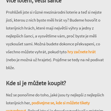
Více loterií, větší šance
Prohlíželi jste si různé mezinárodní loterie a teď si nejste
jisti, kterou z nich byste měli hrát vy? Budeme hovořit o
loterijních hrách, které mají největší výhry a jedny z
nejlepších šancí, a vysvětlíme vám, proč byste je měli
vyzkoušet sami. Možná budete dokonce překvapeni, co
všechno můžete vyhrát, pokud tyto
hry začnete hrát
(nebo je možná už hrajete). Pojďme se tedy na ně podívat
blíže.
Kde si je můžete koupit?
Než se ponoříme do toho, jaké jsou ty nejlepší z nejlepších
loterijních her,
podívejme se, kde si můžete tikety
vyzvednout
. Pokud jste si je dosud vyzvedávali v místním