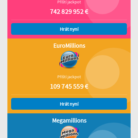
Příští jackpot
742 829 952
€
Hrát nyní
EuroMillions
Příští jackpot
109 745 559
€
Hrát nyní
Megamillions