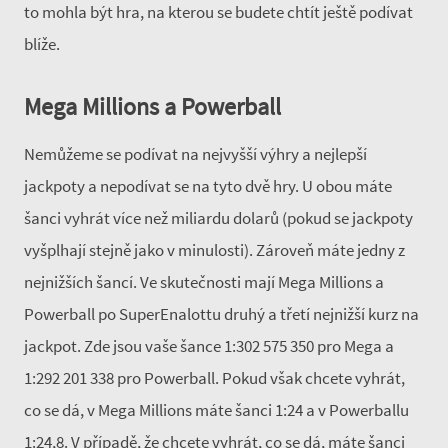
to mohla být hra, na kterou se budete chtít ještě podívat
blíže.
Mega Millions a Powerball
Nemůžeme se podívat na nejvyšší výhry a nejlepší
jackpoty a nepodívat se na tyto dvě hry. U obou máte
šanci vyhrát více než miliardu dolarů (pokud se jackpoty
vyšplhají stejně jako v minulosti). Zároveň máte jedny z
nejnižších šancí. Ve skutečnosti mají Mega Millions a
Powerball po SuperEnalottu druhý a třetí nejnižší kurz na
jackpot. Zde jsou vaše šance 1:302 575 350 pro Mega a
1:292 201 338 pro Powerball. Pokud však chcete vyhrát,
co se dá, v Mega Millions máte šanci 1:24 a v Powerballu
1:24,8. V případě, že chcete vyhrát, co se dá, máte šanci