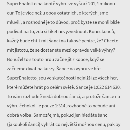
SuperEnalotto na kontě výhru ve výši až 201,4 milionu
eur. To je více než u obou ostatních, o kterých jsme
mluvili, a rozhodně je to důvod, proč byste se mohli blíže
podívat na to, zda si tiket nevyzvednout. Koneckonců,
každý bude chtít mít šanci na takové peníze, že? Chcete
mít jistotu, že se dostanete mezi opravdu velké výhry?
Bohužel to s touto hrou začne jít z kopce, když se
začneme dívat na kurzy. Šance na výhru ve hře
SuperEnalotto jsou ve skutečnosti nejnižší ze všech her,
které můžete hrát po celém světě. Šance je 1:622 614 630.
To vám rozhodně nedá dobrou šanci, a protože šance na
výhru čehokoli je pouze 1:314, rozhodně to nebude ani
dobrá volba. Samozřejmě, pokud jen hledáte šanci
(jakoukoli šanci) vyhrát co největší možnou cenu, pak by