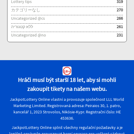
Lottery tips
319
カテゴリーなし
270
Uncategorized @cs
266
ללא קטגוריה
261
Uncategorized @no
231
Hráči musí být starší 18 let, aby si mohli
zakoupit tikety na našem webu.
JackpotLottery Online vlastní a provozuje společnost LLL World
Marketing Limited. Registrovaná adresa: Peiraios 30, 1. patro,
kancelář 1, 2023 Strovolos, Nikósie-Kypr. Registrační číslo: HE
453636.
JackpotLottery Online splnil všechny regulační požadavky a je
legálně oprávněn provozovat herní operace pro veškeré sázkové