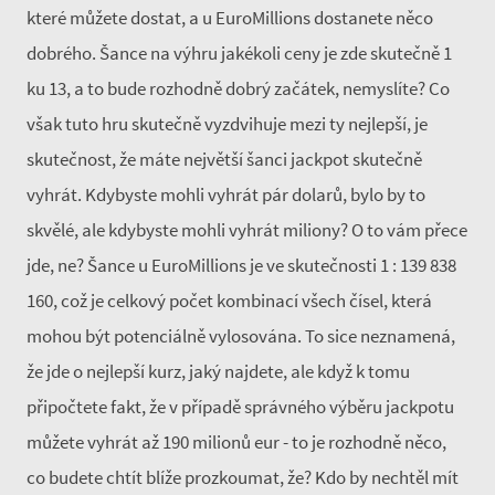
které můžete dostat, a u EuroMillions dostanete něco
dobrého. Šance na výhru jakékoli ceny je zde skutečně 1
ku 13, a to bude rozhodně dobrý začátek, nemyslíte? Co
však tuto hru skutečně vyzdvihuje mezi ty nejlepší, je
skutečnost, že máte největší šanci jackpot skutečně
vyhrát. Kdybyste mohli vyhrát pár dolarů, bylo by to
skvělé, ale kdybyste mohli vyhrát miliony? O to vám přece
jde, ne? Šance u EuroMillions je ve skutečnosti 1 : 139 838
160, což je celkový počet kombinací všech čísel, která
mohou být potenciálně vylosována. To sice neznamená,
že jde o nejlepší kurz, jaký najdete, ale když k tomu
připočtete fakt, že v případě správného výběru jackpotu
můžete vyhrát až 190 milionů eur - to je rozhodně něco,
co budete chtít blíže prozkoumat, že? Kdo by nechtěl mít