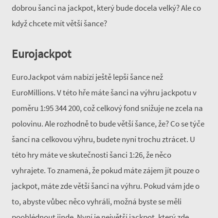
dobrou šanci na jackpot, který bude docela velký? Ale co
když chcete mít větší šance?
Eurojackpot
EuroJackpot vám nabízí ještě lepší šance než
EuroMillions. V této hře máte šanci na výhru jackpotu v
poměru 1:95 344 200, což celkový fond snižuje ne zcela na
polovinu. Ale rozhodně to bude větší šance, že? Co se týče
šancí na celkovou výhru, budete nyní trochu ztrácet. U
této hry máte ve skutečnosti šanci 1:26, že něco
vyhrajete. To znamená, že pokud máte zájem jít pouze o
jackpot, máte zde větší šanci na výhru. Pokud vám jde o
to, abyste vůbec něco vyhráli, možná byste se měli
poohlédnout jinde. Nyní je největší jackpot, který zde