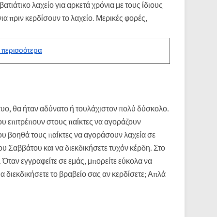
βατιάτικο λαχείο για αρκετά χρόνια με τους ίδιους
νια πριν κερδίσουν το λαχείο. Μερικές φορές,
 περισσότερα
κτυο, θα ήταν αδύνατο ή τουλάχιστον πολύ δύσκολο.
που επιτρέπουν στους παίκτες να αγοράζουν
ου βοηθά τους παίκτες να αγοράσουν λαχεία σε
υ Σαββάτου και να διεκδικήσετε τυχόν κέρδη. Στο
 Όταν εγγραφείτε σε εμάς, μπορείτε εύκολα να
θα διεκδικήσετε το βραβείο σας αν κερδίσετε; Απλά