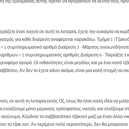
 της εβδομάδας αυτής πρέπει να αγοράσουν τα δελτία τους πριν
οράζετε έναν λαχνό σε αυτή τη λοταρία, έχετε την ευκαιρία να κε
υασμός για κάθε διαίρεση αναφέρεται παρακάτω. Τμήμα 1 (Τζακπότ
ύς + 1 συμπληρωματικό αριθμό Διαίρεση 3 - Μάρτιος οποιωνδήποτ
αριθμών + 1 συμπληρωματικός αριθμός Διαίρεση 6 - Ταιριάξτε 3
ειοφόρο αγορά. Οι πιθανότητες είναι μεγάλες και με ένα ποσό τζά
ββάτου; Αν δεν το έχετε κάνει ακόμα, είναι μια καλή στιγμή να σκ
ύς σε αυτή τη λοταρία εκτός Οζ, ίσως θα ήταν καλή ιδέα να μιλή
 επιλέξουμε μόνο μερικούς πρόσφατους νικητές και ελπίζουμε ότι 
 ανώνυμη. Κέρδισε το σαββατιάτικο τζάκποτ μαζί με έναν άλλο ν
ίσει το τζακ ποτ. Αν περίμενε πολύ περισσότερο, δεν θα μπορούσε