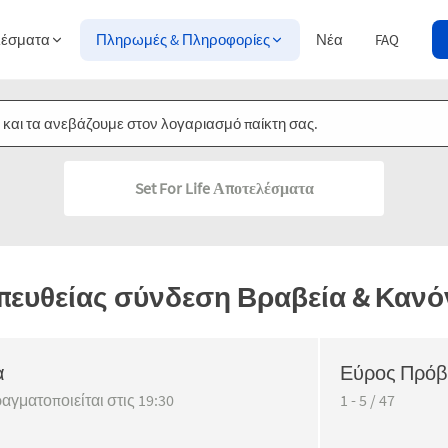
λέσματα
Πληρωμές & Πληροφορίες
Νέα
FAQ
α και τα ανεβάζουμε στον λογαριασμό παίκτη σας.
Set For Life Αποτελέσματα
απευθείας σύνδεση
Βραβεία & Κανό
α
Εύρος Πρόβ
γματοποιείται στις 19:30
1
-
5
/
47