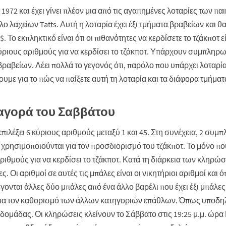
972 και έχει γίνει πλέον μια από τις αγαπημένες λοταρίες των παικτ
λο λαχείων Tatts. Αυτή η λοταρία έχει έξι τμήματα βραβείων και θ
Το εκπληκτικό είναι ότι οι πιθανότητες να κερδίσετε το τζάκποτ ε
 κύριους αριθμούς για να κερδίσει το τζάκποτ. Υπάρχουν συμπληρω
αβείων. Λέει πολλά το γεγονός ότι, παρόλο που υπάρχει λοταρία
με για το πώς να παίξετε αυτή τη λοταρία και τα διάφορα τμήμα
 αγορά του Σαββάτου
α επιλέξει 6 κύριους αριθμούς μεταξύ 1 και 45. Στη συνέχεια, 2 σ
 χρησιμοποιούνται για τον προσδιορισμό του τζάκποτ. Το μόνο που
αριθμούς για να κερδίσει το τζάκποτ. Κατά τη διάρκεια των κληρώ
. Οι αριθμοί σε αυτές τις μπάλες είναι οι νικητήριοι αριθμοί και όπ
έγονται άλλες δύο μπάλες από ένα άλλο βαρέλι που έχει έξι μπάλες.
ια τον καθορισμό των άλλων κατηγοριών επάθλων. Όπως υποδηλώ
ομάδας. Οι κληρώσεις κλείνουν το Σάββατο στις 19:25 μ.μ. ώρα 