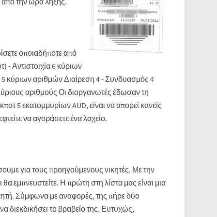
 από την ώρα λήξης.
ρδίσετε οποιαδήποτε από
) - Αντιστοιχία 6 κύριων
ε 5 κύριων αριθμών Διαίρεση 4 - Συνδυασμός 4
 κύριους αριθμούς Οι διοργανωτές έδωσαν τη
κποτ 5 εκατομμυρίων AUD, είναι να απορεί κανείς
εφτείτε να αγοράσετε ένα λαχείο.
σουμε για τους προηγούμενους νικητές. Με την
θα εμπνευστείτε. Η πρώτη στη λίστα μας είναι μια
ικητή. Σύμφωνα με αναφορές, της πήρε δύο
 να διεκδικήσει το βραβείο της. Ευτυχώς,