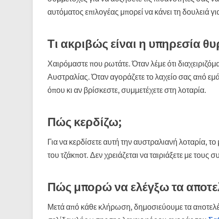
αυτόματος επιλογέας μπορεί να κάνει τη δουλειά γι
Τι ακριβώς είναι η υπηρεσία θ
Χαιρόμαστε που ρωτάτε. Όταν λέμε ότι διαχειριζό
Αυστραλίας. Όταν αγοράζετε το λαχείο σας από εμά
όπου κι αν βρίσκεστε, συμμετέχετε στη λοταρία.
Πώς κερδίζω;
Για να κερδίσετε αυτή την αυστραλιανή λοταρία, το 
του τζάκποτ. Δεν χρειάζεται να ταιριάξετε με του
Πώς μπορώ να ελέγξω τα αποτε
Μετά από κάθε κλήρωση, δημοσιεύουμε τα αποτελέσ