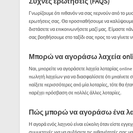
Συχνές ερωτήσεις (FAQS)
Γνωρίζουμε ότι πιθανόν να σας περνούν από το μυα
ερωτήσεις σας. Θα προσπαθήσουμε να καλύψουμε τ
διστάσετε να επικοινωνήσετε μαζί μας. Είμαστε πάν
σας βοηθήσουμε στο ταξίδι σας προς το να γίνετε ν
Μπορώ να αγοράσω λαχεία onli
Ναι, μπορείτε να αγοράσετε λαχεία λοταρίας online
πωλητή λαχείων για να διασφαλίσετε ότι μπαίνετε 
παίξετε περισσότερες από μία λοταρίες, τότε θα ήτ
παρέχει πρόσβαση σε πολλές άλλες λοταρίες.
Πώς μπορώ να αγοράσω ένα λα
Η αγορά ενός λαχνού είναι εύκολη όταν είστε εγγε
συμμετοχές για να αυξήσετε τις πιθανότητές σας να 