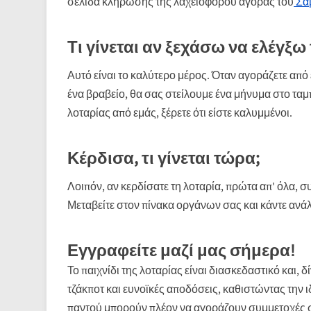
σελίδα κλήρωσης της λαχειοφόρου αγοράς του
Σαβ
Τι γίνεται αν ξεχάσω να ελέγξω
Αυτό είναι το καλύτερο μέρος. Όταν αγοράζετε από 
ένα βραβείο, θα σας στείλουμε ένα μήνυμα στο τα
λοταρίας από εμάς, ξέρετε ότι είστε καλυμμένοι.
Κέρδισα, τι γίνεται τώρα;
Λοιπόν, αν κερδίσατε τη λοταρία, πρώτα απ' όλα, σ
Μεταβείτε στον πίνακα οργάνων σας και κάντε αν
Εγγραφείτε μαζί μας σήμερα!
Το παιχνίδι της λοταρίας είναι διασκεδαστικό και,
τζάκποτ και ευνοϊκές αποδόσεις, καθιστώντας την 
παντού μπορούν πλέον να αγοράζουν συμμετοχές στη 