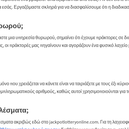
α εσάς. Εργαζόμαστε σκληρά για να διασφαλίσουμε ότι η διαδικασία
υρωρού;
μαστε μια υπηρεσία θυρωρού, σημαίνει ότι έχουμε πράκτορες σε 
ς, οι πράκτορές μας πηγαίνουν και αγοράζουν ένα φυσικό λαχείο μ
μόνο που χρειάζεται να κάνετε είναι να ταιριάξετε με τους έξι κύρ
ς συμπληρωματικούς αριθμούς, καθώς αυτοί χρησιμοποιούνται για 
λέσματα;
ματα ακριβώς εδώ στο jackpotlotteryonline.com. Για τη λαχειοφ