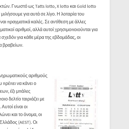
ών. Γνωστό ως Tatts lotto, X lotto και Gold lotto
α μιλήσουμε για αυτά σε λίγο. Η λοταρία του
ίναι πραγματικά καλές. Σε αντίθεση με άλλες
ματικοί αριθμοί, αλλά αυτοί χρησιμοποιούνται για
 σχεδόν για κάθε μέρα της εβδομάδας, οι
τα βραβείων.
υμπληρωματικούς αριθμούς
 πρέπει να κάνει ο
σεων, έξι μπάλες
οιο δελτίο ταιριάζει με
 Αυτοί είναι οι
νει και το όνομα, οι
Ελλάδος (AEST). Οι