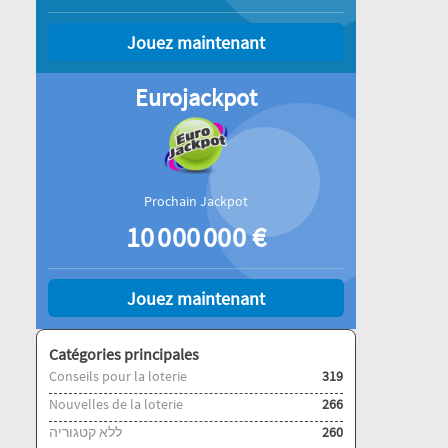
Jouez maintenant
Eurojackpot
Prochain Jackpot
10 000 000
€
Jouez maintenant
Catégories principales
Conseils pour la loterie
319
Nouvelles de la loterie
266
ללא קטגוריה
260