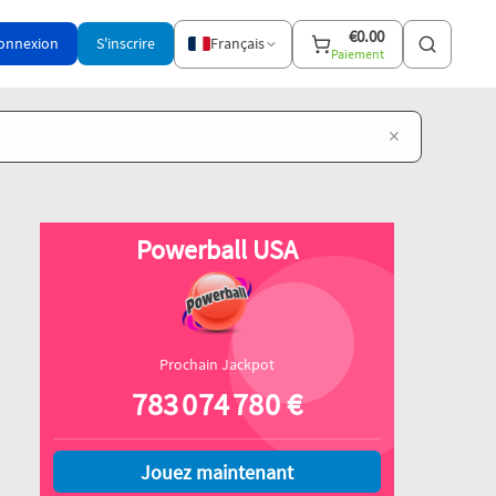
€
0.00
onnexion
S'inscrire
Français
Paiement
×
Powerball USA
Prochain Jackpot
783 074 780
€
Jouez maintenant