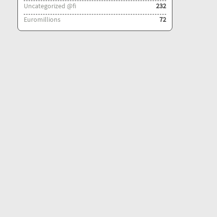
Uncategorized @fi
232
Euromillions
72