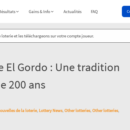
Résultats
Gains & Info
Actualités
FAQ
C
 loterie et les téléchargeons sur votre compte joueur.
ie El Gordo : Une tradition
de 200 ans
ouvelles de la loterie
,
Lottery News
,
Other lotteries
,
Other lotteries
,