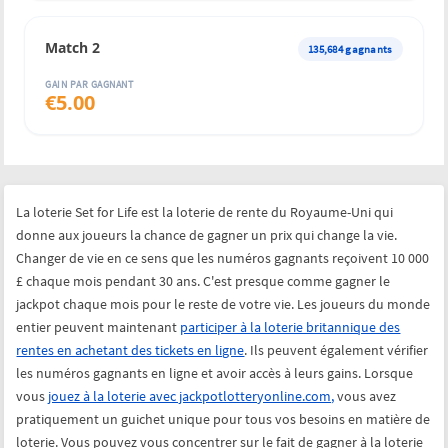
Match 2
135,684
gagnants
GAIN PAR GAGNANT
€
5.00
La loterie Set for Life est la loterie de rente du Royaume-Uni qui
donne aux joueurs la chance de gagner un prix qui change la vie.
Changer de vie en ce sens que les numéros gagnants reçoivent 10 000
£ chaque mois pendant 30 ans. C'est presque comme gagner le
jackpot chaque mois pour le reste de votre vie. Les joueurs du monde
entier peuvent maintenant
participer à la loterie britannique des
rentes en achetant des tickets en ligne
. Ils peuvent également vérifier
les numéros gagnants en ligne et avoir accès à leurs gains. Lorsque
vous
jouez à la loterie avec jackpotlotteryonline.com,
vous avez
pratiquement un guichet unique pour tous vos besoins en matière de
loterie. Vous pouvez vous concentrer sur le fait de gagner à la loterie