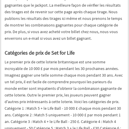
gagnantes que le jackpot. La meilleure façon de vérifier les résultats
des tirages est de revenir sur cette page après chaque tirage. Nous
publions les résultats des tirages ici même et nous prenons le temps
de montrer les combinaisons gagnantes pour chaque catégorie de
prix. De plus, si vous avez acheté votre billet chez nous, nous vous
enverrons un e-mail si vous avez un billet gagnant.
Catégories de prix de Set for Life
Le premier prix de cette loterie britannique est une somme
incroyable de 10 000 £ par mois pendant les 30 prochaines années.
Imaginez gagner une telle somme chaque mois pendant 30 ans. Avec
un tel prix, il est facile de comprendre pourquoi les parieurs du
monde entier sont impatients d'obtenir la combinaison gagnante de
cette loterie. Outre le premier prix, les joueurs peuvent gagner
d'autres prix intéressants à cette loterie. Voici les catégories de prix.
Catégorie 1 : Match 5 + le Life Ball - 10 000 £ chaque mois pendant 30
ans. Catégorie 2 : Match 5 uniquement - 10 000 £ par mois pendant 1
an. Catégorie 3 : Match 4 + le LIfe Ball - 250 £. Catégorie 4 : Match 4
uniquement - 50 Catégorie 5 : Match 3 + le Life Ball - £30 Catégorie 6 :