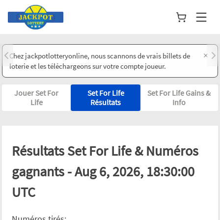
×
Chez jackpotlotteryonline, nous scannons de vrais billets de
loterie et les téléchargeons sur votre compte joueur.
Jouer Set For
Set For Life
Set For Life Gains &
Life
Résultats
Info
Résultats Set For Life & Numéros
gagnants - Aug 6, 2026, 18:30:00
UTC
Numéros tirés
: