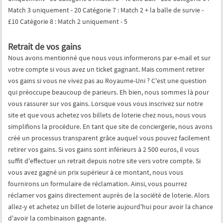
Match 3 uniquement - 20 Catégorie 7 : Match 2 + la balle de survie -
£10 Catégorie 8 : Match 2 uniquement - 5
Retrait de vos gains
Nous avons mentionné que nous vous informerons par e-mail et sur
votre compte si vous avez un ticket gagnant. Mais comment retirer
vos gains si vous ne vivez pas au Royaume-Uni ? C'est une question
qui préoccupe beaucoup de parieurs. Eh bien, nous sommes là pour
vous rassurer sur vos gains. Lorsque vous vous inscrivez sur notre
site et que vous achetez vos billets de loterie chez nous, nous vous
simplifions la procédure. En tant que site de conciergerie, nous avons
créé un processus transparent grâce auquel vous pouvez facilement
retirer vos gains. Si vos gains sont inférieurs à 2 500 euros, il vous
suffit d'effectuer un retrait depuis notre site vers votre compte. Si
vous avez gagné un prix supérieur à ce montant, nous vous
fournirons un formulaire de réclamation. Ainsi, vous pourrez
réclamer vos gains directement auprès de la société de loterie. Alors
allez-y et achetez un billet de loterie aujourd'hui pour avoir la chance
d'avoir la combinaison gagnante.