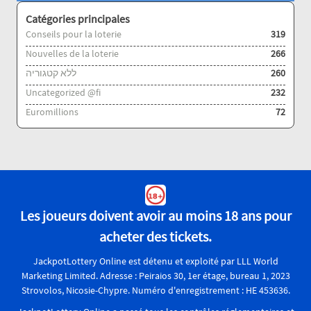
Catégories principales
Conseils pour la loterie
319
Nouvelles de la loterie
266
ללא קטגוריה
260
Uncategorized @fi
232
Euromillions
72
Les joueurs doivent avoir au moins 18 ans pour
acheter des tickets.
JackpotLottery Online est détenu et exploité par LLL World
Marketing Limited. Adresse : Peiraios 30, 1er étage, bureau 1, 2023
Strovolos, Nicosie-Chypre. Numéro d'enregistrement : HE 453636.