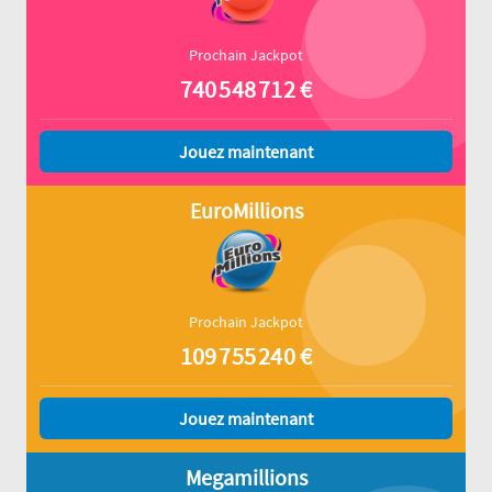
Prochain Jackpot
740 548 712
€
Jouez maintenant
EuroMillions
Prochain Jackpot
109 755 240
€
Jouez maintenant
Megamillions