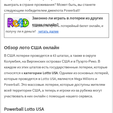
выиграть в стране проживания? Может быть, вы станете
следующим победителем джекпота Powerball!
Законно ли играть в лотереи из других
стран онлайн?
Законно ли купить лотерейный билет онлайн, и
получу ли я деньги?
читать далее
Обзор лото США онлайн
В США лотереи проводятся в 43 штатах, а также в округе
Колумбия, на Виргинских островах США и в Пуэрто-Рико. В
каждом из этих штатов есть государственные лотереи, которые
относятся к
категории Lotto USA
. Одними из основных лотерей,
которые проводятся в Lotto USA, являются Mega Millions и
Powerball. Это массовые лотереи, которые доступны жителям
всей территории США, а теперь и игроки из-за рубежа могут
участвовать в них онлайн с помощью нашего сервиса.
Powerball Lotto USA