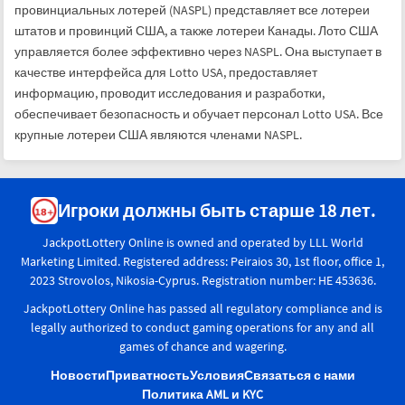
провинциальных лотерей (NASPL) представляет все лотереи
штатов и провинций США, а также лотереи Канады. Лото США
управляется более эффективно через NASPL. Она выступает в
качестве интерфейса для Lotto USA, предоставляет
информацию, проводит исследования и разработки,
обеспечивает безопасность и обучает персонал Lotto USA. Все
крупные лотереи США являются членами NASPL.
Игроки должны быть старше 18 лет.
JackpotLottery Online is owned and operated by LLL World
Marketing Limited. Registered address: Peiraios 30, 1st floor, office 1,
2023 Strovolos, Nikosia-Cyprus. Registration number: HE 453636.
JackpotLottery Online has passed all regulatory compliance and is
legally authorized to conduct gaming operations for any and all
games of chance and wagering.
Новости
Приватность
Условия
Связаться с нами
Политика AML и KYC