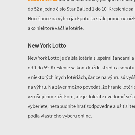
do 52 a jedno číslo Star Ball od 1 do 10. Kreslenie
Hoci šance na výhru jackpotu sú stále pomerne níz
ako niektoré väčšie lotérie.
New York Lotto
New York Lotto je ďalšia lotéria s lepšími šancami a
od 1 do 59. Kreslenie sa koná každú stredu a sobot
v niektorých iných lotériách, šance na výhru sú vyšši
na výhru. Na záver možno povedať, že hranie loté
vzrušujúcim zážitkom, ale je dôležité uvedomiť si ša
vyberiete, nezabudnite hrať zodpovedne a užiť si te
podľa vlastného výberu online.