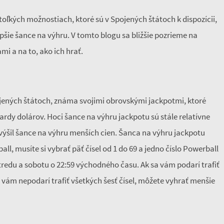
toľkých možnostiach, ktoré sú v Spojených štátoch k dispozícii,
epšie šance na výhru. V tomto blogu sa bližšie pozrieme na
mi a na to, ako ich hrať.
Spojených štátoch, známa svojimi obrovskými jackpotmi, ktoré
rdy dolárov. Hoci šance na výhru jackpotu sú stále relatívne
výšil šance na výhru menších cien. Šanca na výhru jackpotu
all, musíte si vybrať päť čísel od 1 do 69 a jedno číslo Powerball
tredu a sobotu o 22:59 východného času. Ak sa vám podarí trafiť
a vám nepodarí trafiť všetkých šesť čísel, môžete vyhrať menšie