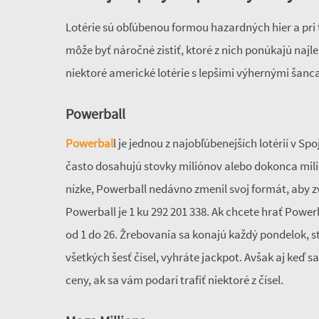
Lotérie sú obľúbenou formou hazardných hier a pri 
môže byť náročné zistiť, ktoré z nich ponúkajú najl
niektoré americké lotérie s lepšími výhernými šanca
Powerball
Powerbal
l je jednou z najobľúbenejších lotérií v 
často dosahujú stovky miliónov alebo dokonca milia
nízke, Powerball nedávno zmenil svoj formát, aby z
Powerball je 1 ku 292 201 338. Ak chcete hrať Powerb
od 1 do 26. Žrebovania sa konajú každý pondelok, s
všetkých šesť čísel, vyhráte jackpot. Avšak aj keď s
ceny, ak sa vám podarí trafiť niektoré z čísel.