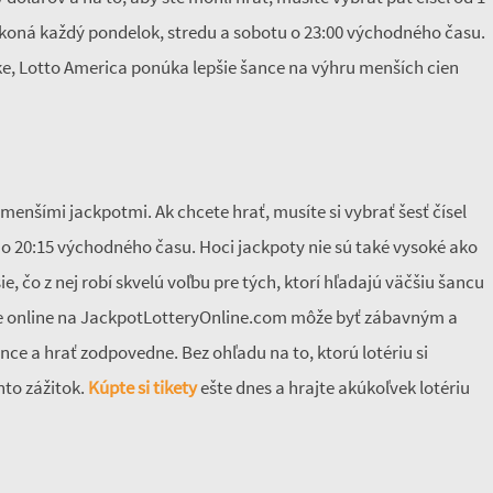
 sa koná každý pondelok, stredu a sobotu o 23:00 východného času.
ke, Lotto America ponúka lepšie šance na výhru menších cien
 menšími jackpotmi. Ak chcete hrať, musíte si vybrať šesť čísel
u o 20:15 východného času. Hoci jackpoty nie sú také vysoké ako
e, čo z nej robí skvelú voľbu pre tých, ktorí hľadajú väčšiu šancu
rie online na JackpotLotteryOnline.com môže byť zábavným a
nce a hrať zodpovedne. Bez ohľadu na to, ktorú lotériu si
nto zážitok.
Kúpte si tikety
ešte dnes a hrajte akúkoľvek lotériu