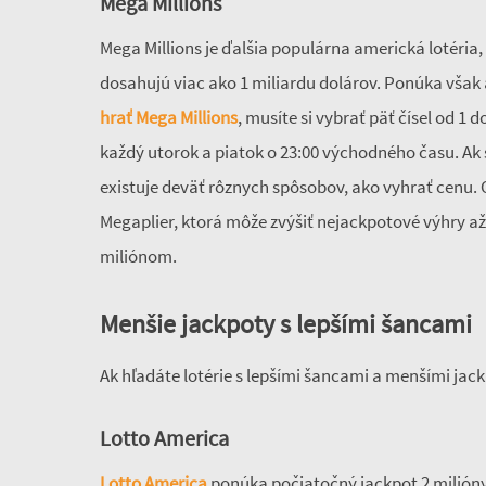
Mega Millions
Mega Millions je ďalšia populárna americká lotéria
dosahujú viac ako 1 miliardu dolárov. Ponúka však 
hrať Mega Millions
, musíte si vybrať päť čísel od 1 
každý utorok a piatok o 23:00 východného času. Ak sa
existuje deväť rôznych spôsobov, ako vyhrať cenu.
Megaplier, ktorá môže zvýšiť nejackpotové výhry až
miliónom.
Menšie jackpoty s lepšími šancami
Ak hľadáte lotérie s lepšími šancami a menšími jac
Lotto America
Lotto America
ponúka počiatočný jackpot 2 milióny d