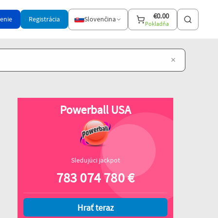
€
0.00
senie
Registrácia
Slovenčina
Pokladňa
×
Powerball USA
Sledujúci jackpot
783 074 780
€
Hrať teraz