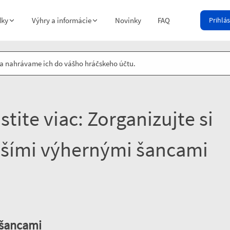
dky
Výhry a informácie
Novinky
FAQ
Prihlá
y a nahrávame ich do vášho hráčskeho účtu.
stite viac: Zorganizujte si
epšími výhernými šancami
 šancami