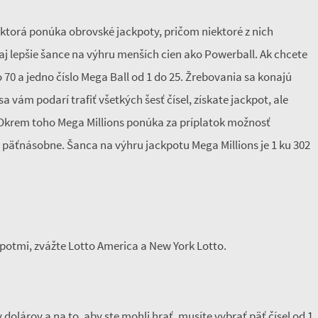
, ktorá ponúka obrovské jackpoty, pričom niektoré z nich
aj lepšie šance na výhru menších cien ako Powerball. Ak chcete
do 70 a jedno číslo Mega Ball od 1 do 25. Žrebovania sa konajú
 vám podarí trafiť všetkých šesť čísel, získate jackpot, ale
 Okrem toho Mega Millions ponúka za príplatok možnosť
 päťnásobne. Šanca na výhru jackpotu Mega Millions je 1 ku 302
kpotmi, zvážte Lotto America a New York Lotto.
olárov a na to, aby ste mohli hrať, musíte vybrať päť čísel od 1