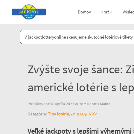
Domov
Hrať
Výsle
V jackpotlotteryonline skenujeme skutočné lotériové tiket
Zvýšte svoje šance: Zi
americké lotérie s l
Publikované 6. apríla 2023 autor: Dennis Maina
Kategórie:
Tipy lotérie
,
ללא קטגוריה
Veľké jackpoty s lepšími výhernými