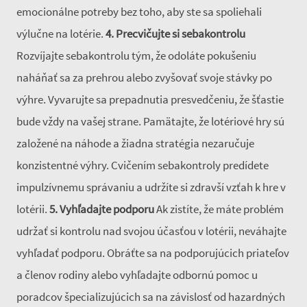
emocionálne potreby bez toho, aby ste sa spoliehali
výlučne na lotérie.
4. Precvičujte si sebakontrolu
Rozvíjajte sebakontrolu tým, že odoláte pokušeniu
naháňať sa za prehrou alebo zvyšovať svoje stávky po
výhre. Vyvarujte sa prepadnutia presvedčeniu, že šťastie
bude vždy na vašej strane. Pamätajte, že lotériové hry sú
založené na náhode a žiadna stratégia nezaručuje
konzistentné výhry. Cvičením sebakontroly predídete
impulzívnemu správaniu a udržíte si zdravší vzťah k hre v
lotérii.
5. Vyhľadajte podporu
Ak zistíte, že máte problém
udržať si kontrolu nad svojou účasťou v lotérii, neváhajte
vyhľadať podporu. Obráťte sa na podporujúcich priateľov
a členov rodiny alebo vyhľadajte odbornú pomoc u
poradcov špecializujúcich sa na závislosť od hazardných