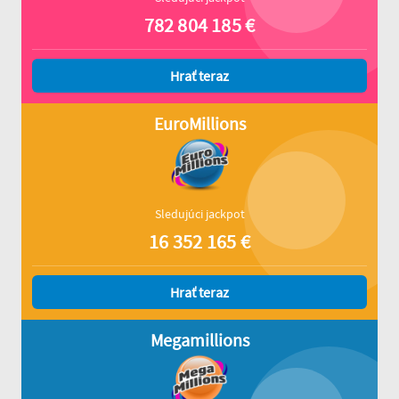
782 804 185
€
Hrať teraz
EuroMillions
Sledujúci jackpot
16 352 165
€
Hrať teraz
Megamillions