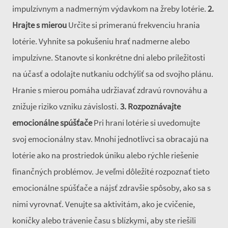
impulzívnym a nadmerným výdavkom na žreby lotérie.
2.
Hrajte s mierou
Určite si primeranú frekvenciu hrania
lotérie. Vyhnite sa pokušeniu hrať nadmerne alebo
impulzívne. Stanovte si konkrétne dni alebo príležitosti
na účasť a odolajte nutkaniu odchýliť sa od svojho plánu.
Hranie s mierou pomáha udržiavať zdravú rovnováhu a
znižuje riziko vzniku závislosti.
3. Rozpoznávajte
emocionálne spúšťače
Pri hraní lotérie si uvedomujte
svoj emocionálny stav. Mnohí jednotlivci sa obracajú na
lotérie ako na prostriedok úniku alebo rýchle riešenie
finančných problémov. Je veľmi dôležité rozpoznať tieto
emocionálne spúšťače a nájsť zdravšie spôsoby, ako sa s
nimi vyrovnať. Venujte sa aktivitám, ako je cvičenie,
koníčky alebo trávenie času s blízkymi, aby ste riešili