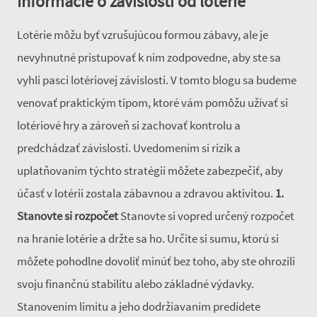
Informácie o závislosti od lotérie
Lotérie môžu byť vzrušujúcou formou zábavy, ale je
nevyhnutné pristupovať k nim zodpovedne, aby ste sa
vyhli pasci lotériovej závislosti. V tomto blogu sa budeme
venovať praktickým tipom, ktoré vám pomôžu užívať si
lotériové hry a zároveň si zachovať kontrolu a
predchádzať závislosti. Uvedomením si rizík a
uplatňovaním týchto stratégií môžete zabezpečiť, aby
účasť v lotérii zostala zábavnou a zdravou aktivitou.
1.
Stanovte si rozpočet
Stanovte si vopred určený rozpočet
na hranie lotérie a držte sa ho. Určite si sumu, ktorú si
môžete pohodlne dovoliť minúť bez toho, aby ste ohrozili
svoju finančnú stabilitu alebo základné výdavky.
Stanovením limitu a jeho dodržiavaním predídete