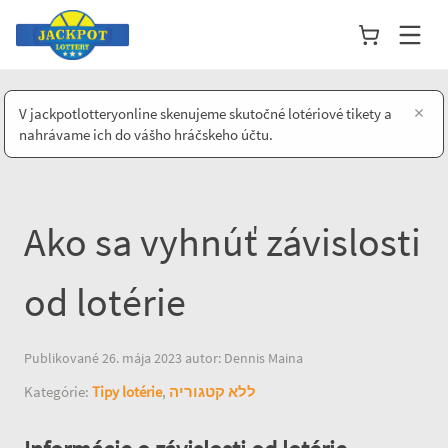
×
V jackpotlotteryonline skenujeme skutočné lotériové tikety a
nahrávame ich do vášho hráčskeho účtu.
Ako sa vyhnúť závislosti
od lotérie
Publikované 26. mája 2023 autor: Dennis Maina
Kategórie:
Tipy lotérie
,
ללא קטגוריה