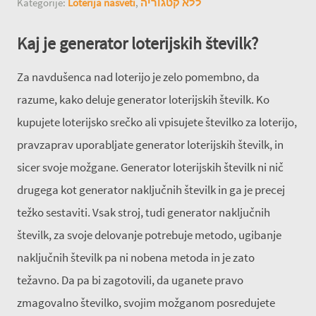
Kategorije:
Loterija nasveti
,
ללא קטגוריה
Kaj je generator loterijskih številk?
Za navdušenca nad loterijo je zelo pomembno, da
razume, kako deluje generator loterijskih številk. Ko
kupujete loterijsko srečko ali vpisujete številko za loterijo,
pravzaprav uporabljate generator loterijskih številk, in
sicer svoje možgane. Generator loterijskih številk ni nič
drugega kot generator naključnih številk in ga je precej
težko sestaviti. Vsak stroj, tudi generator naključnih
številk, za svoje delovanje potrebuje metodo, ugibanje
naključnih številk pa ni nobena metoda in je zato
težavno. Da pa bi zagotovili, da uganete pravo
zmagovalno številko, svojim možganom posredujete