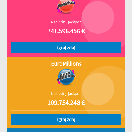
Naslednji jackpot
741.596.456
€
Igraj zdaj
EuroMillions
Naslednji jackpot
109.754.248
€
Igraj zdaj