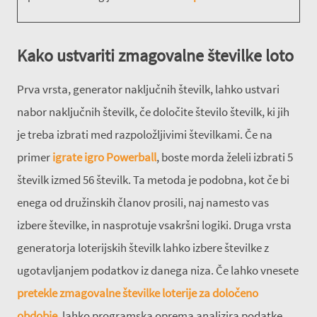
Kako ustvariti zmagovalne številke loto
Prva vrsta, generator naključnih številk, lahko ustvari
nabor naključnih številk, če določite število številk, ki jih
je treba izbrati med razpoložljivimi številkami. Če na
primer
igrate igro Powerball
, boste morda želeli izbrati 5
številk izmed 56 številk. Ta metoda je podobna, kot če bi
enega od družinskih članov prosili, naj namesto vas
izbere številke, in nasprotuje vsakršni logiki. Druga vrsta
generatorja loterijskih številk lahko izbere številke z
ugotavljanjem podatkov iz danega niza. Če lahko vnesete
pretekle zmagovalne številke loterije za določeno
obdobje
, lahko programska oprema analizira podatke,