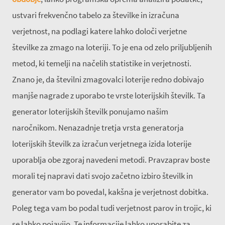
ustvari frekvenčno tabelo za številke in izračuna
verjetnost, na podlagi katere lahko določi verjetne
številke za zmago na loteriji. To je ena od zelo priljubljenih
metod, ki temelji na načelih statistike in verjetnosti.
Znano je, da številni zmagovalci loterije redno dobivajo
manjše nagrade z uporabo te vrste loterijskih številk. Ta
generator loterijskih številk ponujamo našim
naročnikom. Nenazadnje tretja vrsta generatorja
loterijskih številk za izračun verjetnega izida loterije
uporablja obe zgoraj navedeni metodi. Pravzaprav boste
morali tej napravi dati svojo začetno izbiro številk in
generator vam bo povedal, kakšna je verjetnost dobitka.
Poleg tega vam bo podal tudi verjetnost parov in trojic, ki
se lahko pojavijo. Te informacije lahko uporabite za