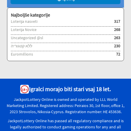
Najboljše kategorije
Loterija nasveti
317
Loterija Novice
268
Uncategorized @sl
263
ללא קטגוריה
230
Euromillions
72
Igralci morajo biti stari vsaj 18 let.
JackpotLottery Online is owned and operated by LLL World
Marketing Limited. Registered address: Peiraios 30, 1st floor, office 1,
2023 Strovolos, Nikosia-Cyprus. Registration number: HE 453636.
JackpotLottery Online has passed all regulatory compliance and is
legally authorized to conduct gaming operations for any and all