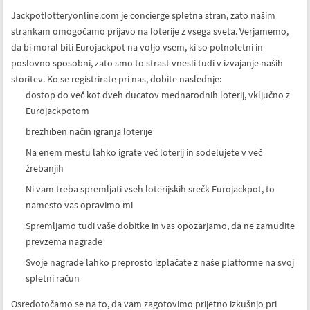
Jackpotlotteryonline.com je concierge spletna stran, zato našim
strankam omogočamo prijavo na loterije z vsega sveta. Verjamemo,
da bi moral biti Eurojackpot na voljo vsem, ki so polnoletni in
poslovno sposobni, zato smo to strast vnesli tudi v izvajanje naših
storitev. Ko se registrirate pri nas, dobite naslednje:
dostop do več kot dveh ducatov mednarodnih loterij, vključno z
Eurojackpotom
brezhiben način igranja loterije
Na enem mestu lahko igrate več loterij in sodelujete v več
žrebanjih
Ni vam treba spremljati vseh loterijskih srečk Eurojackpot, to
namesto vas opravimo mi
Spremljamo tudi vaše dobitke in vas opozarjamo, da ne zamudite
prevzema nagrade
Svoje nagrade lahko preprosto izplačate z naše platforme na svoj
spletni račun
Osredotočamo se na to, da vam zagotovimo prijetno izkušnjo pri