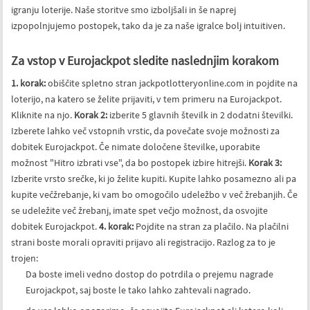
igranju loterije. Naše storitve smo izboljšali in še naprej
izpopolnjujemo postopek, tako da je za naše igralce bolj intuitiven.
Za vstop v Eurojackpot sledite naslednjim korakom
1. korak:
obiščite spletno stran jackpotlotteryonline.com in pojdite na
loterijo, na katero se želite prijaviti, v tem primeru na Eurojackpot.
Kliknite na njo.
Korak 2:
izberite 5 glavnih številk in 2 dodatni številki.
Izberete lahko več vstopnih vrstic, da povečate svoje možnosti za
dobitek Eurojackpot. Če nimate določene številke, uporabite
možnost "Hitro izbrati vse", da bo postopek izbire hitrejši.
Korak 3:
Izberite vrsto srečke, ki jo želite kupiti. Kupite lahko posamezno ali pa
kupite večžrebanje, ki vam bo omogočilo udeležbo v več žrebanjih. Če
se udeležite več žrebanj, imate spet večjo možnost, da osvojite
dobitek Eurojackpot.
4. korak:
Pojdite na stran za plačilo. Na plačilni
strani boste morali opraviti prijavo ali registracijo. Razlog za to je
trojen:
Da boste imeli vedno dostop do potrdila o prejemu nagrade
Eurojackpot, saj boste le tako lahko zahtevali nagrado.