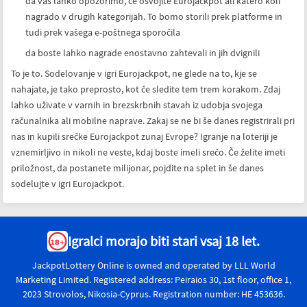
da vas lahko opozorimo, če osvojite Eurojackpot ali katero koli
nagrado v drugih kategorijah. To bomo storili prek platforme in
tudi prek vašega e-poštnega sporočila
da boste lahko nagrade enostavno zahtevali in jih dvignili
To je to. Sodelovanje v igri Eurojackpot, ne glede na to, kje se
nahajate, je tako preprosto, kot če sledite tem trem korakom. Zdaj
lahko uživate v varnih in brezskrbnih stavah iz udobja svojega
računalnika ali mobilne naprave. Zakaj se ne bi še danes registrirali pri
nas in kupili srečke Eurojackpot zunaj Evrope? Igranje na loteriji je
vznemirljivo in nikoli ne veste, kdaj boste imeli srečo. Če želite imeti
priložnost, da postanete milijonar, pojdite na splet in še danes
sodelujte v igri Eurojackpot.
Igralci morajo biti stari vsaj 18 let.
JackpotLottery Online is owned and operated by LLL World
Marketing Limited. Registered address: Peiraios 30, 1st floor, office 1,
2023 Strovolos, Nikosia-Cyprus. Registration number: HE 453636.