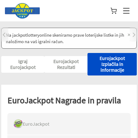
×
Na jackpotlotteryonline skeniramo prave loterijske listke in jih
naložimo na vaš igralni račun.
Eurojackpot
Igraj
Eurojackpot
Izplačila in
Eurojackpot
Rezultati
informacije
EuroJackpot
Nagrade in pravila
EuroJackpot