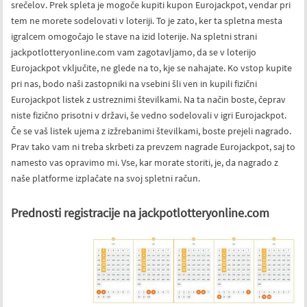
srečelov. Prek spleta je mogoče kupiti kupon Eurojackpot, vendar pri
tem ne morete sodelovati v loteriji. To je zato, ker ta spletna mesta
igralcem omogočajo le stave na izid loterije. Na spletni strani
jackpotlotteryonline.com vam zagotavljamo, da se v loterijo
Eurojackpot vključite, ne glede na to, kje se nahajate. Ko vstop kupite
pri nas, bodo naši zastopniki na vsebini šli ven in kupili fizični
Eurojackpot listek z ustreznimi številkami. Na ta način boste, čeprav
niste fizično prisotni v državi, še vedno sodelovali v igri Eurojackpot.
Če se vaš listek ujema z izžrebanimi številkami, boste prejeli nagrado.
Prav tako vam ni treba skrbeti za prevzem nagrade Eurojackpot, saj to
namesto vas opravimo mi. Vse, kar morate storiti, je, da nagrado z
naše platforme izplačate na svoj spletni račun.
Prednosti registracije na jackpotlotteryonline.com