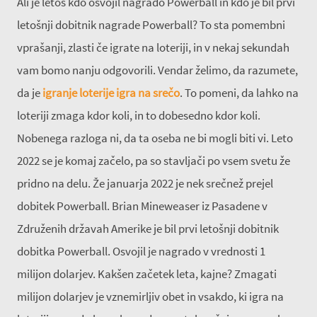
Ali je letos kdo osvojil nagrado Powerball in kdo je bil prvi
letošnji dobitnik nagrade Powerball? To sta pomembni
vprašanji, zlasti če igrate na loteriji, in v nekaj sekundah
vam bomo nanju odgovorili. Vendar želimo, da razumete,
da je
igranje loterije igra na srečo
. To pomeni, da lahko na
loteriji zmaga kdor koli, in to dobesedno kdor koli.
Nobenega razloga ni, da ta oseba ne bi mogli biti vi. Leto
2022 se je komaj začelo, pa so stavljači po vsem svetu že
pridno na delu. Že januarja 2022 je nek srečnež prejel
dobitek Powerball. Brian Mineweaser iz Pasadene v
Združenih državah Amerike je bil prvi letošnji dobitnik
dobitka Powerball. Osvojil je nagrado v vrednosti 1
milijon dolarjev. Kakšen začetek leta, kajne? Zmagati
milijon dolarjev je vznemirljiv obet in vsakdo, ki igra na