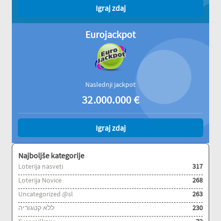
Igraj zdaj
Eurojackpot
Naslednji jackpot
32.000.000
€
Igraj zdaj
Najboljše kategorije
Loterija nasveti
317
Loterija Novice
268
Uncategorized @sl
263
ללא קטגוריה
230