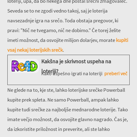
loteriji, upa, da bo nekega dne postal srečni zmagovalec.
Seveda se to ne zgodi vedno takoj, saj je loterija
navsezadnje igra na srečo. Toda obstaja pregovor, ki
pravi: "Nič ne tvegamo, nič ne dobimo." Če torej želite
imeti možnost, da osvojite milijon dolarjev, morate
kupiti
vsaj nekaj loterijskih srečk
.
Kakšna je skrivnost uspeha na
loteriji?
Kako uspešno igrati na loteriji
preberi več
Ne glede na to, kje ste, lahko loterijske srečke Powerball
kupite prek spleta. Ne samo Powerball, ampak lahko
kupite tudi srečke za najboljše mednarodne loterije. Tako
imate večjo možnost, da osvojite glavno nagrado. Čas je,
da izkoristite priložnost in preverite, ali ste lahko