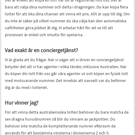
Det är enkelt att köpa en lott när du är registrerad hos oss. Det är
bara att välja dina nummer och delta i dragningen. Du kan köpa flera
lotter för att öka dina chanser att vinna ett pris. Allt är upp till dig. Om
du inte är säker på vilket nummer du ska välja kan den automatiska
valfriheten göra jobbet åt dig. Vi arbetar hårt för att se till att
processen är enkel och intuitiv för spelarna.
Vad exakt är en conciergetjänst?
Vi är glada att du frågar. När vi säger att vi driver en conciergetjänst
betyder det att vi har agenter i olika länder, inklusive Australien. När
du köper din lott från oss går våra agenter ut och köper en fysisk lott
med motsvarande nummer. Det innebär att oavsett var du befinner
dig är du med i lotteriet.
Hur vinner jag?
För att vinna detta australiensiska lotteri behöver du bara matcha de
sex dragna huvudnumren så blir du vinnare av jackpotten. Du
behöver inte matcha de kompletterande numren eftersom de
används för att bestämma vinsterna i divisionerna 2 och 5.