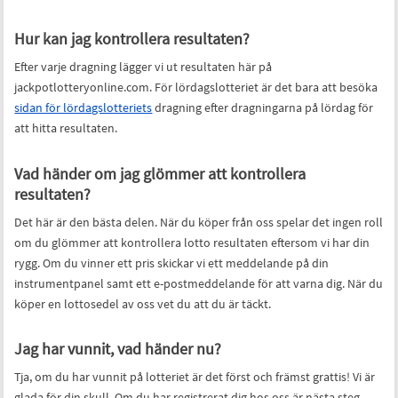
Hur kan jag kontrollera resultaten?
Efter varje dragning lägger vi ut resultaten här på
jackpotlotteryonline.com. För lördagslotteriet är det bara att besöka
sidan för lördagslotteriets
dragning efter dragningarna på lördag för
att hitta resultaten.
Vad händer om jag glömmer att kontrollera
resultaten?
Det här är den bästa delen. När du köper från oss spelar det ingen roll
om du glömmer att kontrollera lotto resultaten eftersom vi har din
rygg. Om du vinner ett pris skickar vi ett meddelande på din
instrumentpanel samt ett e-postmeddelande för att varna dig. När du
köper en lottosedel av oss vet du att du är täckt.
Jag har vunnit, vad händer nu?
Tja, om du har vunnit på lotteriet är det först och främst grattis! Vi är
glada för din skull. Om du har registrerat dig hos oss är nästa steg