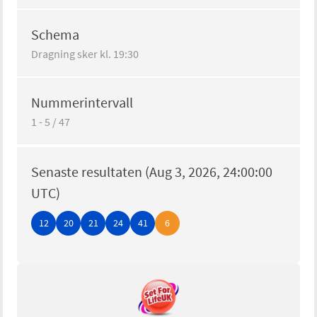
Schema
Dragning sker kl. 19:30
Nummerintervall
1
-
5
/
47
Senaste resultaten (Aug 3, 2026, 24:00:00
UTC)
12
20
21
24
41
6