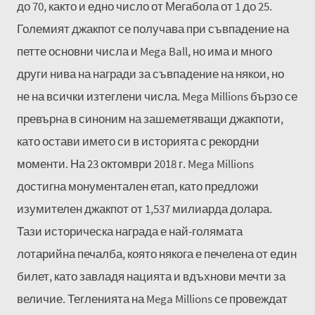
до 70, както и едно число от Мегабола от 1 до 25.
Големият джакпот се получава при съвпадение на
петте основни числа и Mega Ball, но има и много
други нива на награди за съвпадение на някои, но
не на всички изтеглени числа. Mega Millions бързо се
превърна в синоним на зашеметяващи джакпоти,
като остави името си в историята с рекордни
моменти. На 23 октомври 2018 г. Mega Millions
достигна монументален етап, като предложи
изумителен джакпот от 1,537 милиарда долара.
Тази историческа награда е най-голямата
лотарийна печалба, която някога е печелена от един
билет, като завладя нацията и вдъхнови мечти за
величие. Тегленията на Mega Millions се провеждат