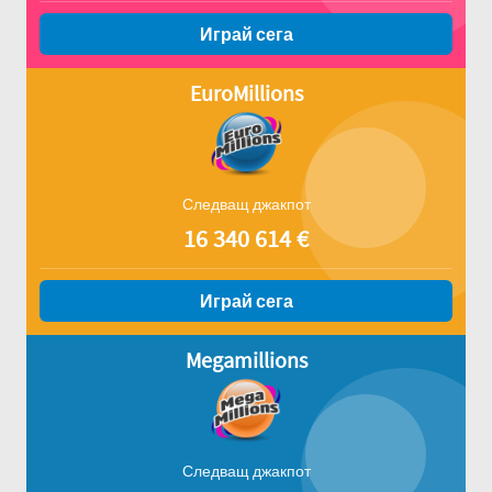
Играй сега
EuroMillions
Следващ джакпот
16 340 614
€
Играй сега
Megamillions
Следващ джакпот