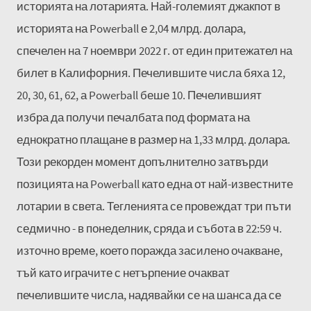
историята на лотарията. Най-големият джакпот в
историята на Powerball е 2,04 млрд. долара,
спечелен на 7 ноември 2022 г. от един притежател на
билет в Калифорния. Печелившите числа бяха 12,
20, 30, 61, 62, а Powerball беше 10. Печелившият
избра да получи печалбата под формата на
еднократно плащане в размер на 1,33 млрд. долара.
Този рекорден момент допълнително затвърди
позицията на Powerball като една от най-известните
лотарии в света. Тегленията се провеждат три пъти
седмично - в понеделник, сряда и събота в 22:59 ч.
източно време, което поражда засилено очакване,
тъй като играчите с нетърпение очакват
печелившите числа, надявайки се на шанса да се