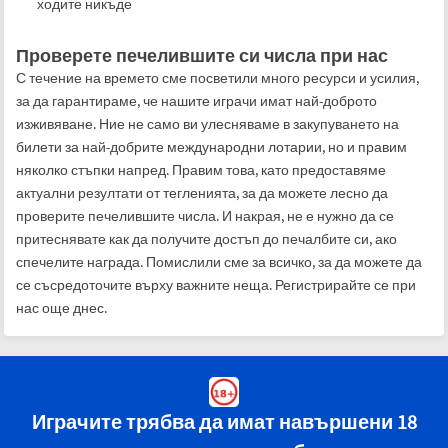
ходите никъде
Проверете печелившите си числа при нас
С течение на времето сме посветили много ресурси и усилия,
за да гарантираме, че нашите играчи имат най-доброто
изживяване. Ние не само ви улесняваме в закупуването на
билети за най-добрите международни лотарии, но и правим
няколко стъпки напред. Правим това, като предоставяме
актуални резултати от тегленията, за да можете лесно да
проверите печелившите числа. И накрая, не е нужно да се
притеснявате как да получите достъп до печалбите си, ако
спечелите награда. Помислили сме за всичко, за да можете да
се съсредоточите върху важните неща. Регистрирайте се при
нас още днес.
Играчите трябва да имат навършени 18