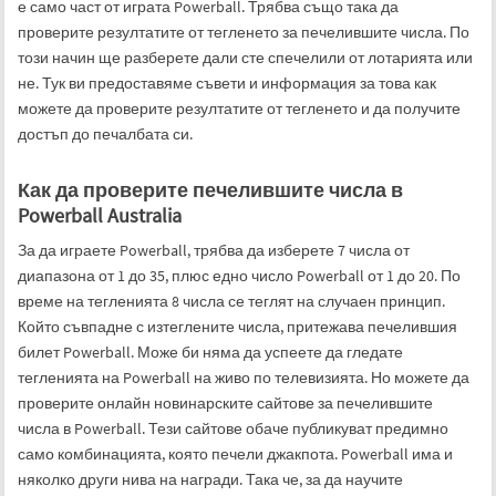
е само част от играта Powerball. Трябва също така да
проверите резултатите от тегленето за печелившите числа. По
този начин ще разберете дали сте спечелили от лотарията или
не. Тук ви предоставяме съвети и информация за това как
можете да проверите резултатите от тегленето и да получите
достъп до печалбата си.
Как да проверите печелившите числа в
Powerball Australia
За да играете Powerball, трябва да изберете 7 числа от
диапазона от 1 до 35, плюс едно число Powerball от 1 до 20. По
време на тегленията 8 числа се теглят на случаен принцип.
Който съвпадне с изтеглените числа, притежава печелившия
билет Powerball. Може би няма да успеете да гледате
тегленията на Powerball на живо по телевизията. Но можете да
проверите онлайн новинарските сайтове за печелившите
числа в Powerball. Тези сайтове обаче публикуват предимно
само комбинацията, която печели джакпота. Powerball има и
няколко други нива на награди. Така че, за да научите