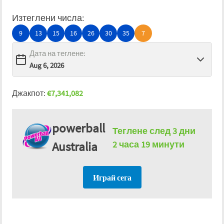
Изтеглени числа
:
9
13
15
16
26
30
35
7
Дата на теглене
:
Джакпот
:
€
7,341,082
powerball
Теглене след
3 дни
Australia
2 часа 19 минути
Играй сега