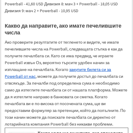
Powerball - 41,60 USD Дивизия 8: мач 3 + Powerball - 18,05 USD
Дивизия 9: мач 2 + Powerball - 10,95 USD
Какво да направите, ако имате печелившите
числа
Ако проверите резултатите от тегленето и видите, че имате
печелившите числа на Powerball, следващата стъпка е как да
получите печалбата си. Като се има предвид, че играете
Powerball извън Оз, вероятно търсите удобен начин за
изплащане на печалбата. Когато
закупите билета си за
Powerball от нас
, можете да получите достъп до печалбата си
отвсякъде. За печалби под определена сума е необходимо
само да изтеглите печалбата си от нашата платформа. Можете
да я изтеглите направо в банковата си сметка. Когато
печалбата ви е по-висока от посочената сума, ще ви
предоставим формуляр за претенции, който да попълните. По
този начин можете да поискате печалбата си директно от
лотарийната компания Powerball без никакви проблеми.