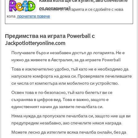
Каква кола ще си купите, ако спечелите
от лотарията?
Спечелете от лотарията и се сдобийте с нова
кола
прочетете повече
Предимства на играта Powerball с
Jackpotlotteryonline.com
Получавате бърз и незабавен достъп до лотарията. Не е
нужно да живеете в Австралия, за да играете Powerball
Това е изключително удобно, тъй като не е необходимо да
напускате комфорта на дома си. Проверявате печелившите
си числа от компютъра или мобилното си устройство.
Освен това е по-безопасно, тъй като билетът ви се
съхранява в цифров вид. Това е важно, защото е
единственият начин да заявите печалбата си.
Няма нужда да пропускате печалбата си, защото ние ще ви
предупредим незабавно, ако спечелите някоя награда
Можете лесно да изтеглите всяка печалба онлайн, без да