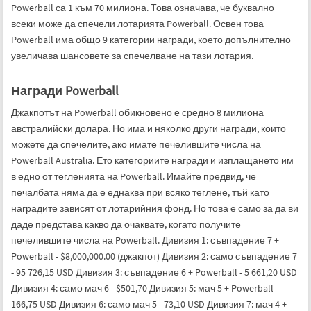
Powerball са 1 към 70 милиона. Това означава, че буквално
всеки може да спечели лотарията Powerball. Освен това
Powerball има общо 9 категории награди, което допълнително
увеличава шансовете за спечелване на тази лотария.
Награди Powerball
Джакпотът на Powerball обикновено е средно 8 милиона
австралийски долара. Но има и няколко други награди, които
можете да спечелите, ако имате печелившите числа на
Powerball Australia. Ето категориите награди и изплащането им
в едно от тегленията на Powerball. Имайте предвид, че
печалбата няма да е еднаква при всяко теглене, тъй като
наградите зависят от лотарийния фонд. Но това е само за да ви
даде представа какво да очаквате, когато получите
печелившите числа на Powerball. Дивизия 1: съвпадение 7 +
Powerball - $8,000,000.00 (джакпот) Дивизия 2: само съвпадение 7
- 95 726,15 USD Дивизия 3: съвпадение 6 + Powerball - 5 661,20 USD
Дивизия 4: само мач 6 - $501,70 Дивизия 5: мач 5 + Powerball -
166,75 USD Дивизия 6: само мач 5 - 73,10 USD Дивизия 7: мач 4 +