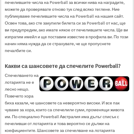
печелившите числа на Powerball за всички нива на наградите,
можете да проверявате отново тук след всяко теглене. Ние
публикуваме печелившите числа на Powerball на нашия сайт.
Освен това, ако сте закупили билета си за Powerball от нас, ще
ви предупредим, ако имате някое от печелившите числа. Ще ви
изпратим имейл и ще поставим известие в профила ви. По този
начин няма нужда да се страхувате, че ще пропуснете
печалбите си.
Какви са шансовете да спечелите Powerball?
Спечелването на
лотарията не е
лесно нещо.
Повечето хора
биха казали, че шансовете са невероятно високи. И все пак
чуваме за хора, които са спечелили суми, променящи живота
им. По-специално Powerball Австралия има дълъг списък с
печеливши от лотарията и това вероятно се дължи на
коефициентите. Шансовете за спечелване на лотарията