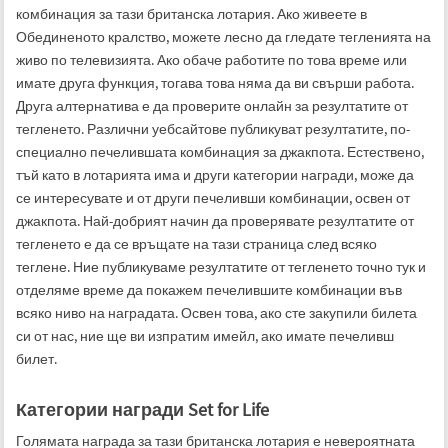
комбинация за тази британска лотария. Ако живеете в
Обединеното кралство, можете лесно да гледате тегленията на
живо по телевизията. Ако обаче работите по това време или
имате друга функция, тогава това няма да ви свърши работа.
Друга алтернатива е да проверите онлайн за резултатите от
тегленето. Различни уебсайтове публикуват резултатите, по-
специално печелившата комбинация за джакпота. Естествено,
тъй като в лотарията има и други категории награди, може да
се интересувате и от други печеливши комбинации, освен от
джакпота. Най-добрият начин да проверявате резултатите от
тегленето е да се връщате на тази страница след всяко
теглене. Ние публикуваме резултатите от тегленето точно тук и
отделяме време да покажем печелившите комбинации във
всяко ниво на наградата. Освен това, ако сте закупили билета
си от нас, ние ще ви изпратим имейл, ако имате печеливш
билет.
Категории награди Set for Life
Голямата награда за тази британска лотария е невероятната