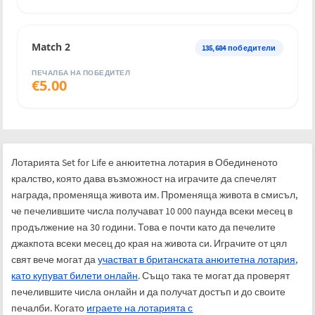
Match 2
135,684
победители
ПЕЧАЛБА НА ПОБЕДИТЕЛ
€
5.00
Лотарията Set for Life е анюитетна лотария в Обединеното
кралство, която дава възможност на играчите да спечелят
награда, променяща живота им. Променяща живота в смисъл,
че печелившите числа получават 10 000 паунда всеки месец в
продължение на 30 години. Това е почти като да печелите
джакпота всеки месец до края на живота си. Играчите от цял
свят вече могат да
участват в британската анюитетна лотария,
като купуват билети онлайн
. Също така те могат да проверят
печелившите числа онлайн и да получат достъп и до своите
печалби. Когато
играете на лотарията с