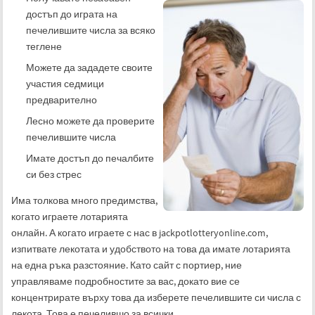
достъп до играта на
печелившите числа за всяко
теглене
Можете да зададете своите
участия седмици
предварително
Лесно можете да проверите
печелившите числа
Имате достъп до печалбите
си без стрес
Има толкова много предимства,
когато играете лотарията
онлайн. А когато играете с нас в jackpotlotteryonline.com,
изпитвате лекотата и удобството на това да имате лотарията
на една ръка разстояние. Като сайт с портиер, ние
управляваме подробностите за вас, докато вие се
концентрирате върху това да изберете печелившите си числа с
лекота. Това е печелившо за всички.