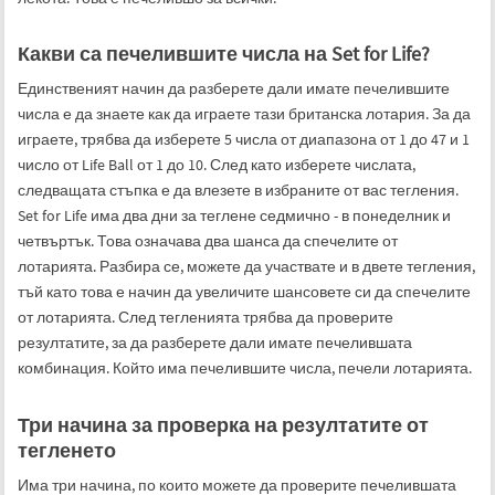
Какви са печелившите числа на Set for Life?
Единственият начин да разберете дали имате печелившите
числа е да знаете как да играете тази британска лотария. За да
играете, трябва да изберете 5 числа от диапазона от 1 до 47 и 1
число от Life Ball от 1 до 10. След като изберете числата,
следващата стъпка е да влезете в избраните от вас тегления.
Set for Life има два дни за теглене седмично - в понеделник и
четвъртък. Това означава два шанса да спечелите от
лотарията. Разбира се, можете да участвате и в двете тегления,
тъй като това е начин да увеличите шансовете си да спечелите
от лотарията. След тегленията трябва да проверите
резултатите, за да разберете дали имате печелившата
комбинация. Който има печелившите числа, печели лотарията.
Три начина за проверка на резултатите от
тегленето
Има три начина, по които можете да проверите печелившата