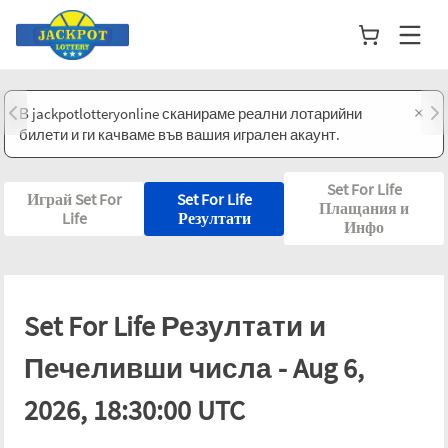
×
В jackpotlotteryonline сканираме реални лотарийни
билети и ги качваме във вашия игрален акаунт.
Set For Life
Играй Set For
Set For Life
Плащания и
Life
Резултати
Инфо
Set For Life Резултати и
Печеливши числа - Aug 6,
2026, 18:30:00 UTC