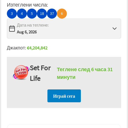
Изтеглени числа
:
3
4
5
18
37
6
Дата на теглене
:
Джакпот
:
€
4,204,842
Set For
Теглене след
6 часа 31
Life
минути
Играй сега