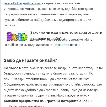
jackpotlotteryonline.com
, на практика разполагате с
универсален магазин за всичките си нужди. Можете да се
съсредоточите върху спечелването на лотарията, като
купувате билети за най-добрите международни лотарии
онлайн.
Законно ли е да играете лотарии от други
държави онлайн?
Законно ли е да се сдобия с лотариен билет
онлайн и ще ми бъде ли платено?
прочетете повече
Защо да играете онлайн?
На първо място, ако не живеете в Обединеното кралство, ще ви
бъде доста трудно да си купите билет за тази лотария. По
принцип единственият начин да играете Set for Life извън
Обединеното кралство е да го направите онлайн. Второ, когато
видите колко удобно е да играете онлайн, няма да искате да
играете лотарията по друг начин.
Накратко, ето някои
основни предимства на играта на лотарията онлайн:
Получавате незабавен