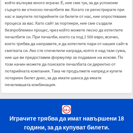
който вълнува много играчи. Е, ние сме тук, за да успокоим
сърцето ви относно печалбите ви. Когато се регистрирате при
нас и закупите лотарийните си билети от нас, ние опростяваме
процеса за вас. Като сайт за портиери, ние сме създали
безпроблемен процес, чрез който можете лесно да изтеглите
печалбите си. При печалби, които са под 2 500 евро, всичко,
което трябва да направите, е да изтеглите пари от нашия сайт в
сметката си. Ако сте спечелили награда, която е над тази сума,
ние ще ви предоставим формуляр за подаване на искове. По
този начин можете да поискате печалбата си директно от
лотарийната компания. Така че продължете напред и купете
лотариен билет днес, за да имате шанса да имате
печелившата комбинация.
Играчите трябва да имат навършени 18
години, за да купуват билети.