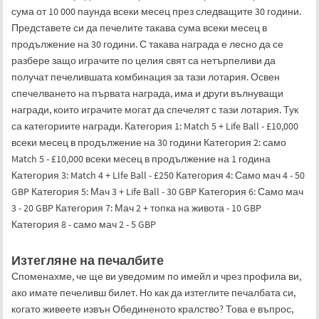
сума от 10 000 паунда всеки месец през следващите 30 години.
Представете си да печелите такава сума всеки месец в
продължение на 30 години. С такава награда е лесно да се
разбере защо играчите по целия свят са нетърпеливи да
получат печелившата комбинация за тази лотария. Освен
спечелването на първата награда, има и други вълнуващи
награди, които играчите могат да спечелят с тази лотария. Тук
са категориите награди. Категория 1: Match 5 + Life Ball - £10,000
всеки месец в продължение на 30 години Категория 2: само
Match 5 - £10,000 всеки месец в продължение на 1 година
Категория 3: Match 4 + LIfe Ball - £250 Категория 4: Само мач 4 - 50
GBP Категория 5: Мач 3 + Life Ball - 30 GBP Категория 6: Само мач
3 - 20 GBP Категория 7: Мач 2 + топка на живота - 10 GBP
Категория 8 - само мач 2 - 5 GBP
Изтегляне на печалбите
Споменахме, че ще ви уведомим по имейл и чрез профила ви,
ако имате печеливш билет. Но как да изтеглите печалбата си,
когато живеете извън Обединеното кралство? Това е въпрос,