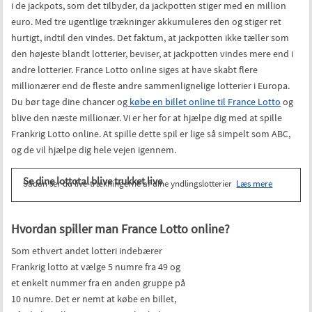
i de jackpots, som det tilbyder, da jackpotten stiger med en million
euro. Med tre ugentlige trækninger akkumuleres den og stiger ret
hurtigt, indtil den vindes. Det faktum, at jackpotten ikke tæller som
den højeste blandt lotterier, beviser, at jackpotten vindes mere end i
andre lotterier. France Lotto online siges at have skabt flere
millionærer end de fleste andre sammenlignelige lotterier i Europa.
Du bør tage dine chancer og
købe en billet online til France Lotto
og
blive den næste millionær. Vi er her for at hjælpe dig med at spille
Frankrig Lotto online. At spille dette spil er lige så simpelt som ABC,
og de vil hjælpe dig hele vejen igennem.
Se dine lottotal blive trukket live
Sådan ser du live-trækningerne af dine yndlingslotterier
Læs mere
Hvordan spiller man France Lotto online?
Som ethvert andet lotteri indebærer
Frankrig lotto at vælge 5 numre fra 49 og
et enkelt nummer fra en anden gruppe på