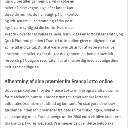
10 numre. Det er nemt at købe en billet,
når du bestiller gennem os, vil vi købe en
billet på dine vegne. Lige efter købet kan
du se de numre, du har valgt, på din konto,
og lidt senere vil en scanning af din post
også være synlig på din konto. Hvis du er
skeptisk over for at vælge tallene, har vi også en lottotalgenerator, og
Quick Pick-muligheden i France Lotto online giver mulighed for at
spille tilfældige tal. Du skal være over 18 år for at købe en France
Lotto online billet, og før du gør det gennem os, kan du lave lidt
research på tidligere resultater, for at hjælpe dig med at vælge dine
helt egne heldige tal.
Afhentning af dine præmier fra France lotto online
Udover jackpotten tilbyder France Lotto online også andre præmier
for matchende numre. I modsætning til amerikanske lotterier
udbetales præmierne fuldt ud og kontant. Du skal gøre dine krav
gældende inden for 2 måneder fra datoen for trækningen, hvilket vi
vil hjælpe dig med. Præmiepenge under 2500 euro vil blive krediteret