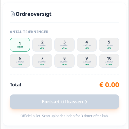
Ordreoversigt
ANTAL TRÆKNINGER
2
3
4
5
1
trækker
trækker
trækker
trækker
tegne
-
2
%
-
3
%
-
4
%
-
5
%
6
7
8
9
10
trækker
trækker
trækker
trækker
trækker
-
6
%
-
7
%
-
8
%
-
9
%
-
10
%
€
0.00
Total
Fortsæt til kassen
→
Officiel billet. Scan uploadet inden for 3 timer efter køb.