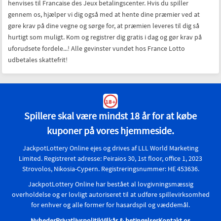
din konto på vores websted. Præmiepenge over dette beløb skal
henvises til Francaise des Jeux betalingscenter. Hvis du spiller
gennem os, hjælper vi dig også med at hente dine præmier ved at
gøre krav på dine vegne og sørge for, at præmien leveres til dig så
hurtigt som muligt. Kom og registrer dig gratis i dag og gør krav på
uforudsete fordele...! Alle gevinster vundet hos France Lotto
udbetales skattefrit!
Spillere skal være mindst 18 år for at købe
kuponer på vores hjemmeside.
JackpotLottery Online ejes og drives af LLL World Marketing
Limited. Registreret adresse: Peiraios 30, 1st floor, office 1, 2023
Strovolos, Nikosia-Cypern. Registreringsnummer: HE 453636.
JackpotLottery Online har bestået al lovgivningsmæssig
overholdelse og er lovligt autoriseret til at udføre spillevirksomhed
for enhver og alle former for hasardspil og væddemål.