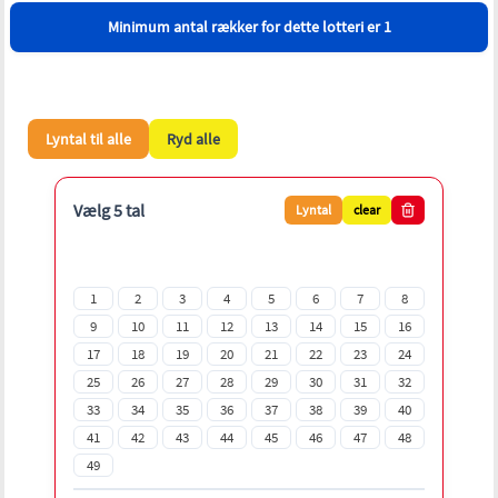
Minimum antal rækker for dette lotteri er 1
Lyntal til alle
Ryd alle
Vælg 5 tal
Lyntal
clear
1
2
3
4
5
6
7
8
9
10
11
12
13
14
15
16
17
18
19
20
21
22
23
24
25
26
27
28
29
30
31
32
33
34
35
36
37
38
39
40
41
42
43
44
45
46
47
48
49