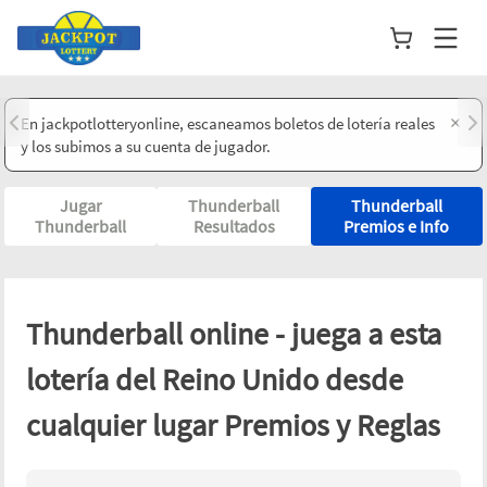
×
En jackpotlotteryonline, escaneamos boletos de lotería reales
y los subimos a su cuenta de jugador.
Jugar
Thunderball
Thunderball
Thunderball
Resultados
Premios e Info
Thunderball online - juega a esta
lotería del Reino Unido desde
cualquier lugar
Premios y Reglas