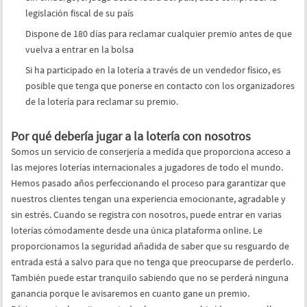
legislación fiscal de su país
Dispone de 180 días para reclamar cualquier premio antes de que
vuelva a entrar en la bolsa
Si ha participado en la lotería a través de un vendedor físico, es
posible que tenga que ponerse en contacto con los organizadores
de la lotería para reclamar su premio.
Por qué debería jugar a la lotería con nosotros
Somos un servicio de conserjería a medida que proporciona acceso a
las mejores loterías internacionales a jugadores de todo el mundo.
Hemos pasado años perfeccionando el proceso para garantizar que
nuestros clientes tengan una experiencia emocionante, agradable y
sin estrés. Cuando se registra con nosotros, puede entrar en varias
loterías cómodamente desde una única plataforma online. Le
proporcionamos la seguridad añadida de saber que su resguardo de
entrada está a salvo para que no tenga que preocuparse de perderlo.
También puede estar tranquilo sabiendo que no se perderá ninguna
ganancia porque le avisaremos en cuanto gane un premio.