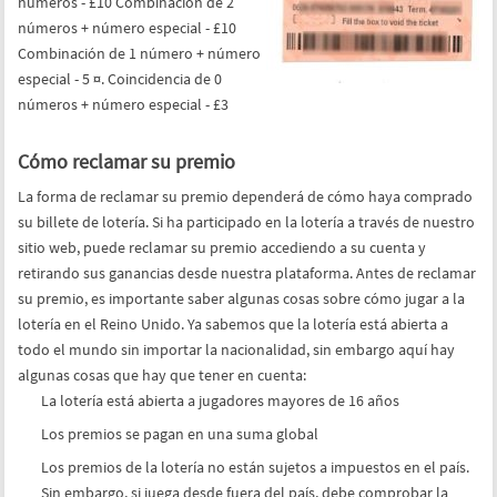
números - £10 Combinación de 2
números + número especial - £10
Combinación de 1 número + número
especial - 5 ¤. Coincidencia de 0
números + número especial - £3
Cómo reclamar su premio
La forma de reclamar su premio dependerá de cómo haya comprado
su billete de lotería. Si ha participado en la lotería a través de nuestro
sitio web, puede reclamar su premio accediendo a su cuenta y
retirando sus ganancias desde nuestra plataforma. Antes de reclamar
su premio, es importante saber algunas cosas sobre cómo jugar a la
lotería en el Reino Unido. Ya sabemos que la lotería está abierta a
todo el mundo sin importar la nacionalidad, sin embargo aquí hay
algunas cosas que hay que tener en cuenta:
La lotería está abierta a jugadores mayores de 16 años
Los premios se pagan en una suma global
Los premios de la lotería no están sujetos a impuestos en el país.
Sin embargo, si juega desde fuera del país, debe comprobar la