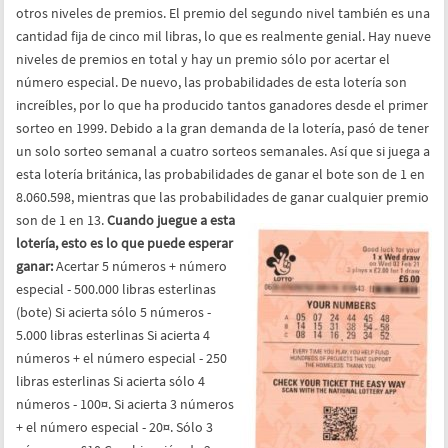
otros niveles de premios. El premio del segundo nivel también es una
cantidad fija de cinco mil libras, lo que es realmente genial. Hay nueve
niveles de premios en total y hay un premio sólo por acertar el
número especial. De nuevo, las probabilidades de esta lotería son
increíbles, por lo que ha producido tantos ganadores desde el primer
sorteo en 1999. Debido a la gran demanda de la lotería, pasó de tener
un solo sorteo semanal a cuatro sorteos semanales. Así que si juega a
esta lotería británica, las probabilidades de ganar el bote son de 1 en
8.060.598, mientras que las probabilidades de ganar cualquier premio
son de 1 en 13.
Cuando juegue a esta
lotería, esto es lo que puede esperar
ganar:
Acertar 5 números + número
especial - 500.000 libras esterlinas
(bote) Si acierta sólo 5 números -
5.000 libras esterlinas Si acierta 4
números + el número especial - 250
libras esterlinas Si acierta sólo 4
números - 100¤. Si acierta 3 números
+ el número especial - 20¤. Sólo 3