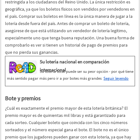
restringida a los ciudadanos del Reino Unido. La única restricción es
geográfica, ya que los boletos físicos son vendidos por vendedores en
el país. Comprar sus boletos en línea es la única manera de jugar a la
lotería desde fuera del país. Antes de comprar un boleto de lotería,
asegúrese de que está utilizando un vendedor de lotería legítimo,
especialmente uno que tenga buena reputación. Una buena forma de
comprobarlo es ver si tienen un historial de pago de premios para
que no pierda sus ganancias.
Su lotería nacional en comparación
internacional
Su lotería local puede ser su peor opción - por qué tiene
más sentido pagar más pero ir a por botes más grandes
Seguir leyendo
Bote y premios
¿Cuál es exactamente el premio mayor de esta lotería británica? El
premio mayor es de quinientas mil libras y está garantizado para
cada sorteo. Cualquier boleto que coincida con los cinco números
sorteados y el número especial gana el bote. El bote no es el único
premio que los jugadores pueden ganar con esta lotería, ya que hay