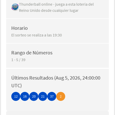
Thunderball online - juega a esta lotería del
Reino Unido desde cualquier lugar
Horario
El sorteo se realiza a las 19:30
Rango de Números
1
-
5
/
39
Últimos Resultados (Aug 5, 2026, 24:00:00
UTC)
12
16
20
21
37
2