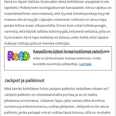
tämä on täysin laillista. Ensinnäkin tämä brittiläinen arpajaiset ei ole
rajoitettu Yhdistyneen kuningaskunnan kansalaisiin. Ainoa rajoitus on
maantieteellinen siinä mielessä, että fyysisiä lottokuponkeja myyvät
maassa olevat myyjät. Lippujen ostaminen verkosta on ainoa tapa
pelata lottoa maan ulkopuolelta. Ennen kuin ostat lottokupongin,
varmista, että käytät laillista lottomyyjää, erityisesti sellaista, jolla on
hyvä maine. Hyvä tapa tarkistaa on katsoa, onko heillä ollut tapana
maksaa voittoja, jotta et menetä voittojasi.
Kansallinen lottosi kansainvälisessä vertailussa
Paikallinen lottopelisi voi olla huonoin vaihtoehtosi -
miksi on järkevämpää maksaa enemmän, mutta
tavoitella suurempia jättipotteja
Lue lisää
Jackpot ja palkinnot
Mikä tämän brittiläisen loton jackpot-palkinto tarkalleen ottaen on?
Jackpot-palkinto on viisisataatuhatta puntaa, ja se on taattu
jokaisessa arvonnassa. Jokainen lippu, joka vastaa viittä arvottua
numeroa ja erikoisnumeroa, voittaa jättipotin. Jättipotti ei ole ainoa
palkinto, jonka pelaajat voivat voittaa tässä lotossa, sillä on muitakin