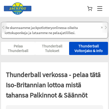
×
Me skannaamme jackpotlotteryonlinessa oikeita
lottokuponkeja ja lataamme ne pelaajatilillesi.
Pelaa
Thunderball
Thunderball
Thunderball
Tulokset
Voitonjako & Info
Thunderball verkossa - pelaa tätä
Iso-Britannian lottoa mistä
tahansa
Palkinnot & Säännöt