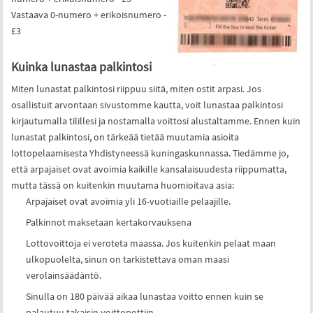
Vastaava 0-numero + erikoisnumero -
£3
Kuinka lunastaa palkintosi
Miten lunastat palkintosi riippuu siitä, miten ostit arpasi. Jos
osallistuit arvontaan sivustomme kautta, voit lunastaa palkintosi
kirjautumalla tilillesi ja nostamalla voittosi alustaltamme. Ennen kuin
lunastat palkintosi, on tärkeää tietää muutamia asioita
lottopelaamisesta Yhdistyneessä kuningaskunnassa. Tiedämme jo,
että arpajaiset ovat avoimia kaikille kansalaisuudesta riippumatta,
mutta tässä on kuitenkin muutama huomioitava asia:
Arpajaiset ovat avoimia yli 16-vuotiaille pelaajille.
Palkinnot maksetaan kertakorvauksena
Lottovoittoja ei veroteta maassa. Jos kuitenkin pelaat maan
ulkopuolelta, sinun on tarkistettava oman maasi
verolainsäädäntö.
Sinulla on 180 päivää aikaa lunastaa voitto ennen kuin se
palautuu takaisin voittopottiin.