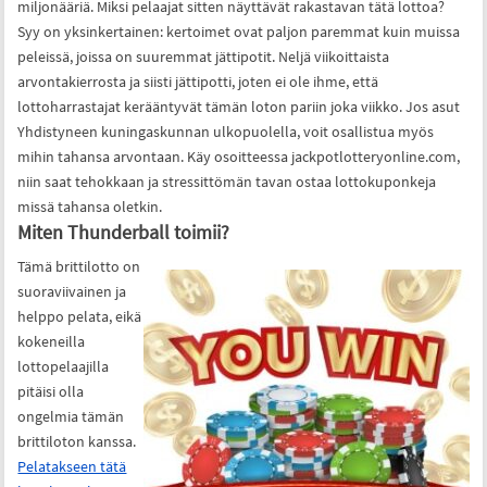
miljonääriä. Miksi pelaajat sitten näyttävät rakastavan tätä lottoa?
Syy on yksinkertainen: kertoimet ovat paljon paremmat kuin muissa
peleissä, joissa on suuremmat jättipotit. Neljä viikoittaista
arvontakierrosta ja siisti jättipotti, joten ei ole ihme, että
lottoharrastajat kerääntyvät tämän loton pariin joka viikko. Jos asut
Yhdistyneen kuningaskunnan ulkopuolella, voit osallistua myös
mihin tahansa arvontaan. Käy osoitteessa jackpotlotteryonline.com,
niin saat tehokkaan ja stressittömän tavan ostaa lottokuponkeja
missä tahansa oletkin.
Miten Thunderball toimii?
Tämä brittilotto on
suoraviivainen ja
helppo pelata, eikä
kokeneilla
lottopelaajilla
pitäisi olla
ongelmia tämän
brittiloton kanssa.
Pelatakseen tätä