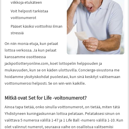
viikkoja etukäteen
Voit helposti tarkistaa
voittonumerot
Pääset käsiksi voittoihisi ilman
stressiä
On niin monia etuja, kun pelaat
lottoa verkossa. Ja kun pelaat
kanssamme osoitteessa
jackpotlotteryonline.com, koet lottopelin helppouden ja
mukavuuden, kun se on käden ulottuvilla. Concierge-sivustona me
hoidamme yksityiskohdat puolestasi, kun sinä keskityt valitsemaan
voittonumerosi helposti. Se on win-win kaikille.
Mitkä ovat Set for Life -voitonumerot?
Ainoa tapa tietää, onko sinulla voittonumerot, on tietää, miten tätä
Yhdistyneen kuningaskunnan lottoa pelataan. Pelataksesi sinun on
valittava 5 numeroa välillä 1-47 ja 1 Life Ball -numero välillä 1-10. Kun
olet valinnut numerot, seuraava vaihe on osallistua valitsemiisi