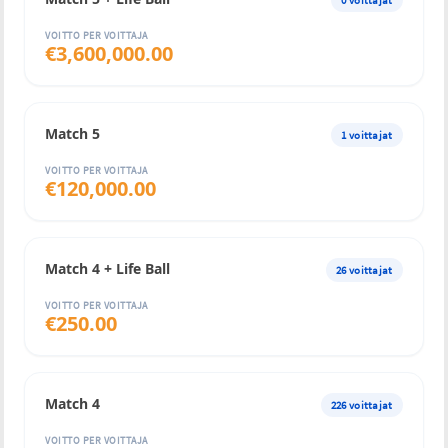
0
voittajat
VOITTO PER VOITTAJA
€
3,600,000.00
Match 5
1
voittajat
VOITTO PER VOITTAJA
€
120,000.00
Match 4 + Life Ball
26
voittajat
VOITTO PER VOITTAJA
€
250.00
Match 4
226
voittajat
VOITTO PER VOITTAJA