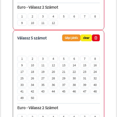
Euro
-
Válassz 2 Számot
1
2
3
4
5
6
7
8
9
10
11
12
Válassz 5 számot
Gépi játék
clear
1
2
3
4
5
6
7
8
9
10
11
12
13
14
15
16
17
18
19
20
21
22
23
24
25
26
27
28
29
30
31
32
33
34
35
36
37
38
39
40
41
42
43
44
45
46
47
48
49
50
Euro
-
Válassz 2 Számot
1
2
3
4
5
6
7
8