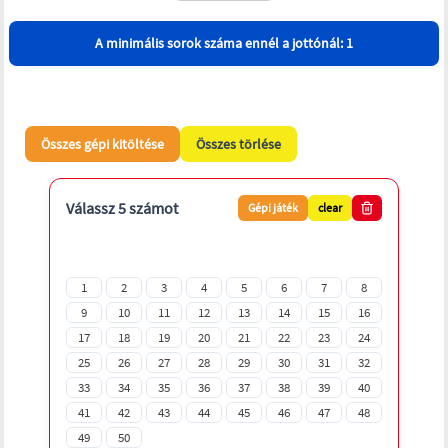
A minimális sorok száma ennél a jottónál: 1
Összes gépi kitöltése
Összes törlése
Válassz 5 számot
Gépi játék
clear
1
2
3
4
5
6
7
8
9
10
11
12
13
14
15
16
17
18
19
20
21
22
23
24
25
26
27
28
29
30
31
32
33
34
35
36
37
38
39
40
41
42
43
44
45
46
47
48
49
50