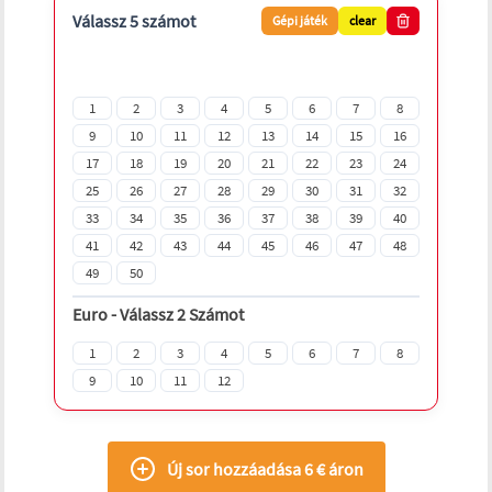
Válassz 5 számot
Gépi játék
clear
1
2
3
4
5
6
7
8
9
10
11
12
13
14
15
16
17
18
19
20
21
22
23
24
25
26
27
28
29
30
31
32
33
34
35
36
37
38
39
40
41
42
43
44
45
46
47
48
49
50
Euro
-
Válassz 2 Számot
1
2
3
4
5
6
7
8
9
10
11
12
Új sor hozzáadása 6 € áron