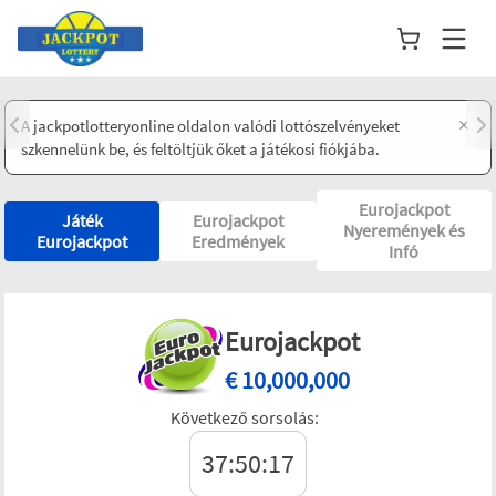
×
A jackpotlotteryonline oldalon valódi lottószelvényeket
szkennelünk be, és feltöltjük őket a játékosi fiókjába.
Eurojackpot
Játék
Eurojackpot
Nyeremények és
Eurojackpot
Eredmények
Infó
Eurojackpot
€
10,000,000
Következő sorsolás:
37:50:17