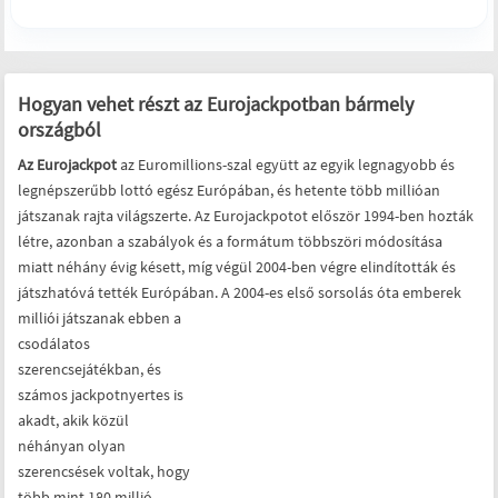
Hogyan vehet részt az Eurojackpotban bármely
országból
Az Eurojackpot
az Euromillions-szal együtt az egyik legnagyobb és
legnépszerűbb lottó egész Európában, és hetente több millióan
játszanak rajta világszerte. Az Eurojackpotot először 1994-ben hozták
létre, azonban a szabályok és a formátum többszöri módosítása
miatt néhány évig késett, míg végül 2004-ben végre elindították és
játszhatóvá tették Európában.
A 2004-es első sorsolás óta emberek
milliói játszanak ebben a
csodálatos
szerencsejátékban, és
számos jackpotnyertes is
akadt, akik közül
néhányan olyan
szerencsések voltak, hogy
több mint 180 millió