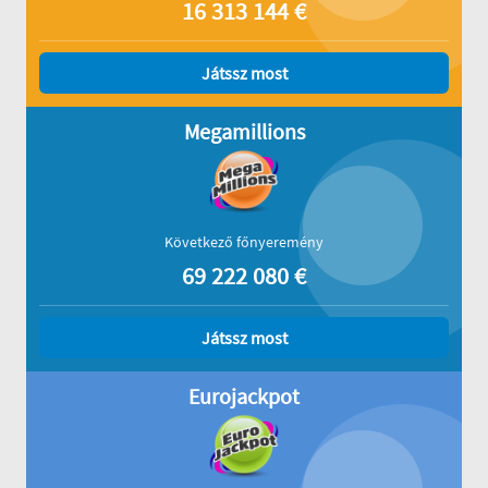
16 313 144
€
Játssz most
Megamillions
Következő főnyeremény
69 222 080
€
Játssz most
Eurojackpot