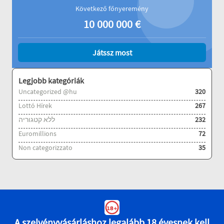
Következő főnyeremény
10 000 000
€
Játssz most
Legjobb kategóriák
Uncategorized @hu
320
Lottó Hírek
267
ללא קטגוריה
232
Euromillions
72
Non categorizzato
35
A szelvényvásárláshoz legalább 18 évesnek kell