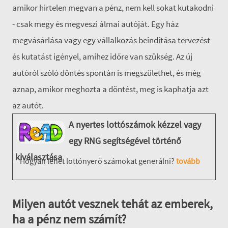
amikor hirtelen megvan a pénz, nem kell sokat kutakodni
- csak megy és megveszi álmai autóját. Egy ház
megvásárlása vagy egy vállalkozás beindítása tervezést
és kutatást igényel, amihez időre van szükség. Az új
autóról szóló döntés spontán is megszülethet, és még
aznap, amikor meghozta a döntést, meg is kaphatja azt
az autót.
A nyertes lottószámok kézzel vagy
egy RNG segítségével történő
kiválasztása
Hogyan lehet lottónyerő számokat generálni?
tovább
Milyen autót vesznek tehát az emberek,
ha a pénz nem számít?