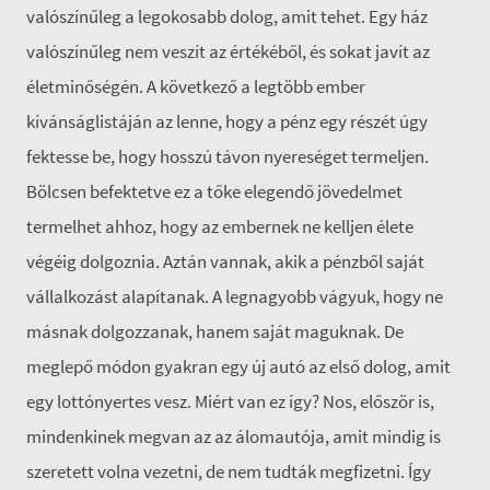
valószínűleg a legokosabb dolog, amit tehet. Egy ház
valószínűleg nem veszít az értékéből, és sokat javít az
életminőségén. A következő a legtöbb ember
kívánságlistáján az lenne, hogy a pénz egy részét úgy
fektesse be, hogy hosszú távon nyereséget termeljen.
Bölcsen befektetve ez a tőke elegendő jövedelmet
termelhet ahhoz, hogy az embernek ne kelljen élete
végéig dolgoznia. Aztán vannak, akik a pénzből saját
vállalkozást alapítanak. A legnagyobb vágyuk, hogy ne
másnak dolgozzanak, hanem saját maguknak. De
meglepő módon gyakran egy új autó az első dolog, amit
egy lottónyertes vesz. Miért van ez így? Nos, először is,
mindenkinek megvan az az álomautója, amit mindig is
szeretett volna vezetni, de nem tudták megfizetni. Így