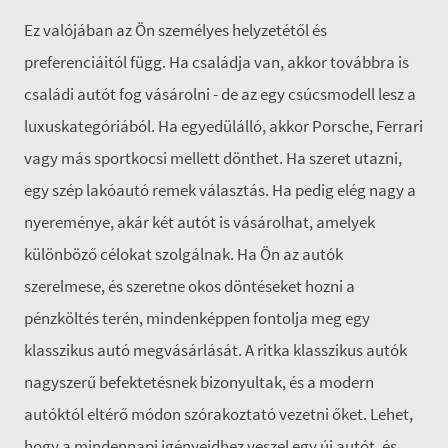
Ez valójában az Ön személyes helyzetétől és
preferenciáitól függ. Ha családja van, akkor továbbra is
családi autót fog vásárolni - de az egy csúcsmodell lesz a
luxuskategóriából. Ha egyedülálló, akkor Porsche, Ferrari
vagy más sportkocsi mellett dönthet. Ha szeret utazni,
egy szép lakóautó remek választás. Ha pedig elég nagy a
nyereménye, akár két autót is vásárolhat, amelyek
különböző célokat szolgálnak. Ha Ön az autók
szerelmese, és szeretne okos döntéseket hozni a
pénzköltés terén, mindenképpen fontolja meg egy
klasszikus autó megvásárlását. A ritka klasszikus autók
nagyszerű befektetésnek bizonyultak, és a modern
autóktól eltérő módon szórakoztató vezetni őket. Lehet,
hogy a mindennapi igényeidhez veszel egy új autót, és