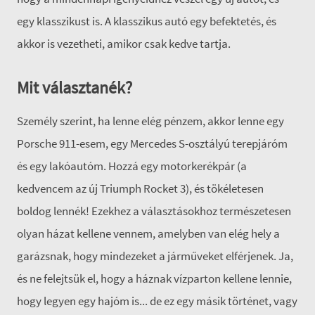
egy klasszikust is. A klasszikus autó egy befektetés, és
akkor is vezetheti, amikor csak kedve tartja.
Mit választanék?
Személy szerint, ha lenne elég pénzem, akkor lenne egy
Porsche 911-esem, egy Mercedes S-osztályú terepjáróm
és egy lakóautóm. Hozzá egy motorkerékpár (a
kedvencem az új Triumph Rocket 3), és tökéletesen
boldog lennék! Ezekhez a választásokhoz természetesen
olyan házat kellene vennem, amelyben van elég hely a
garázsnak, hogy mindezeket a járműveket elférjenek. Ja,
és ne felejtsük el, hogy a háznak vízparton kellene lennie,
hogy legyen egy hajóm is... de ez egy másik történet, vagy