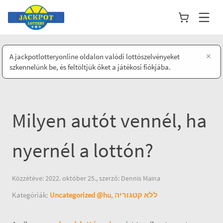
×
A jackpotlotteryonline oldalon valódi lottószelvényeket
szkennelünk be, és feltöltjük őket a játékosi fiókjába.
Milyen autót vennél, ha
nyernél a lottón?
Közzétéve: 2022. október 25., szerző: Dennis Maina
Kategóriák:
Uncategorized @hu
,
ללא קטגוריה