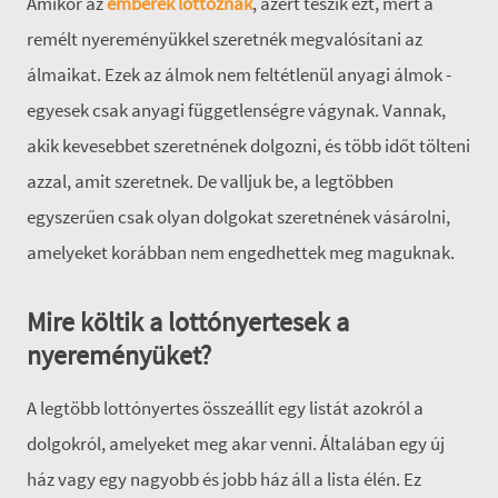
Amikor az
emberek lottóznak
, azért teszik ezt, mert a
remélt nyereményükkel szeretnék megvalósítani az
álmaikat. Ezek az álmok nem feltétlenül anyagi álmok -
egyesek csak anyagi függetlenségre vágynak. Vannak,
akik kevesebbet szeretnének dolgozni, és több időt tölteni
azzal, amit szeretnek. De valljuk be, a legtöbben
egyszerűen csak olyan dolgokat szeretnének vásárolni,
amelyeket korábban nem engedhettek meg maguknak.
Mire költik a lottónyertesek a
nyereményüket?
A legtöbb lottónyertes összeállít egy listát azokról a
dolgokról, amelyeket meg akar venni. Általában egy új
ház vagy egy nagyobb és jobb ház áll a lista élén. Ez