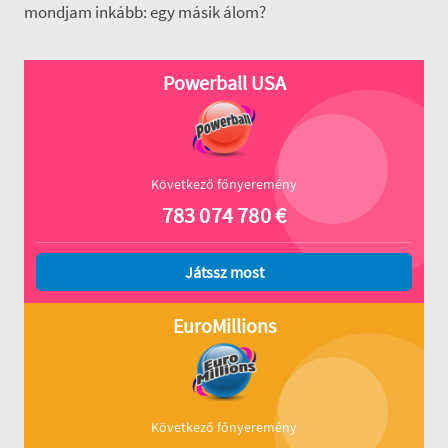
mondjam inkább: egy másik álom?
Powerball USA
Következő főnyeremény
783 074 780
€
Játssz most
EuroMillions
Következő főnyeremény