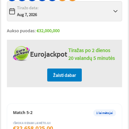
Tiražo data
:
Aukso puodas
:
€
32,000,000
Tiražas po
2 dienos
Eurojackpot
20 valandų 5 minutės
Žaisti dabar
Match 5-2
1
laimėtojai
IŠMOKA VIENAM LAIMĖTOJUI
€
32,658,025.00