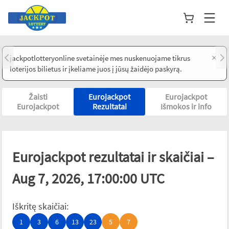
×
jackpotlotteryonline svetainėje mes nuskenuojame tikrus
loterijos bilietus ir įkeliame juos į jūsų žaidėjo paskyrą.
Žaisti
Eurojackpot
Eurojackpot
Eurojackpot
Rezultatai
Išmokos ir info
Eurojackpot rezultatai ir skaičiai –
Aug 7, 2026, 17:00:00 UTC
Iškritę skaičiai
:
1
3
6
13
23
5
7