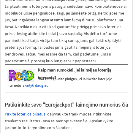
tarptautinėmis loterijomis patogiai sėdėdami savo kompiuteriuose ar
mobiliuosiuose įrenginiuose. Taigi, jei laimėsite prizą, ne tik įspėsime
jus, bet ir galėsite lengvai atsiimti laimėjimą iš mūsų platformos. Tai
tiesa. Nereikia niekur eiti, kad gautumėte prieigą prie savo loterijos
prizo, tiesiog atsiimkite tiesiai į savo sąskaitą. Vis dėlto turėtume
paminėti, kad kai jis viršija tam tikrą sumą, jums gali tekti užpildyti
pretenzijos formą. Tai padės jums gauti laimėjimą iš loterijos
bendrovės. Tačiau mes esame čia tam, kad padėtume jums ir
padarytume šį procesą kuo lengvesnį ir paprastesnį.
Kaip man sumokėti, jei laimėjau loteriją
internete?
Štai kaip gausite pinigus, jei laimėsite loterijoje
internetu
skaityti daugiau
Patikrinkite savo "Eurojackpot" laimėjimo numerius čia
Pirkite loterijos bilietus
, dalyvaukite traukimuose ir tikrinkite
traukimo rezultatus - visa tai vienoje svetainėje. Apsilankykite
jackpotlotlotteryonline.com šiandien.