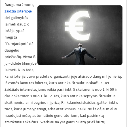
Dauguma žmonių
žaidžia loterijoje
dėl galimybės
laimėti daug, o
lošėjai ypač
mėgsta
"Eurojackpot" dėl
daugelio
priežasčių. Viena iš
jų - didelė tikimybė
laimėti. Nuo tada,
kai ši loterija buvo pradėta organizuoti, joje atsirado daug milijonierių.
Iš esmės laimi tas bilietas, kuris atitinka ištrauktus skaičius. Jei
žaidžiate internetu, jums reikia pasirinkti 5 skaitmenis nuo 1 iki 50 ir
dar 2 skaitmenis nuo 1 iki 12. Tas, kuris atitinka septynis ištrauktus
skaitmenis, laimi pagrindinį prizą. Rinkdamiesi skaičius, galite rinktis
tuos, kurie jums ypatingi, arba atsitiktinius. Kai kurie žaidėjai mieliau
naudojasi mūsų automatiniu generatoriumi, kad pasirinktų
atsitiktinius skaičius. Svarbiausia yra gauti bilietą prieš burtų