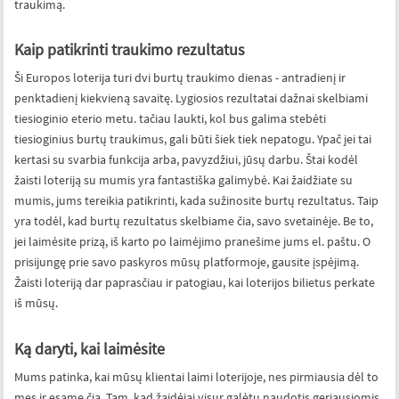
traukimą.
Kaip patikrinti traukimo rezultatus
Ši Europos loterija turi dvi burtų traukimo dienas - antradienį ir
penktadienį kiekvieną savaitę. Lygiosios rezultatai dažnai skelbiami
tiesioginio eterio metu. tačiau laukti, kol bus galima stebėti
tiesioginius burtų traukimus, gali būti šiek tiek nepatogu. Ypač jei tai
kertasi su svarbia funkcija arba, pavyzdžiui, jūsų darbu. Štai kodėl
žaisti loteriją su mumis yra fantastiška galimybė. Kai žaidžiate su
mumis, jums tereikia patikrinti, kada sužinosite burtų rezultatus. Taip
yra todėl, kad burtų rezultatus skelbiame čia, savo svetainėje. Be to,
jei laimėsite prizą, iš karto po laimėjimo pranešime jums el. paštu. O
prisijungę prie savo paskyros mūsų platformoje, gausite įspėjimą.
Žaisti loteriją dar paprasčiau ir patogiau, kai loterijos bilietus perkate
iš mūsų.
Ką daryti, kai laimėsite
Mums patinka, kai mūsų klientai laimi loterijoje, nes pirmiausia dėl to
mes ir esame čia. Tam, kad žaidėjai visur galėtų naudotis geriausiomis