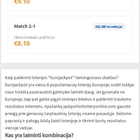
€
9.10
Match 2-1
532,585
laimėtojai
IŠMOKA VIENAM LAIMĖTOJUI
€
8.10
Kaip patikrinti loterijos "Eurojackpot" laiminguosius skaičius?
Eurojackpot yra viena iš populiariausių loterijų Europoje, todėl lošėjai
visur trokšta pasinaudoti galimybe laimėti daug. Jei gyvenate ne
Europoje, taip pat galite įsigyti loterijos bilietus ir patikrinti traukimo
rezultatus internetu. Apsilankę jackpotlotlotteryonline.com gausite
prieigą prie geriausių tarptautinių loterijų visame pasaulyje. Siūlome
paprastą ir patogų būdą žaisti loterijoje ir tikrinti burtų rezultatus
vienoje vietoje.
Kas yra laiminti kombinacija?