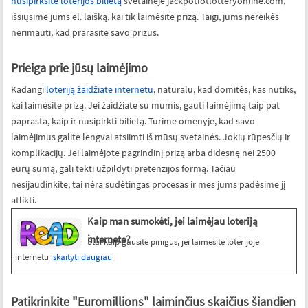
nusipirksite loterijos bilietą
svetainėje jackpotlotlotteryonline.com,
išsiųsime jums el. laišką, kai tik laimėsite prizą. Taigi, jums nereikės
nerimauti, kad prarasite savo prizus.
Prieiga prie jūsų laimėjimo
Kadangi
loteriją žaidžiate internetu
, natūralu, kad domitės, kas nutiks,
kai laimėsite prizą. Jei žaidžiate su mumis, gauti laimėjimą taip pat
paprasta, kaip ir nusipirkti bilietą. Turime omenyje, kad savo
laimėjimus galite lengvai atsiimti iš mūsų svetainės. Jokių rūpesčių ir
komplikacijų. Jei laimėjote pagrindinį prizą arba didesnę nei 2500
eurų sumą, gali tekti užpildyti pretenzijos formą. Tačiau
nesijaudinkite, tai nėra sudėtingas procesas ir mes jums padėsime jį
atlikti.
Kaip man sumokėti, jei laimėjau loteriją
internete?
Štai kaip gausite pinigus, jei laimėsite loterijoje
internetu
skaityti daugiau
Patikrinkite "Euromillions" laiminčius skaičius šiandien