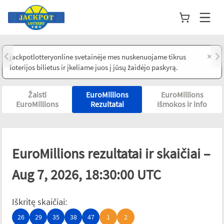
×
jackpotlotteryonline svetainėje mes nuskenuojame tikrus
loterijos bilietus ir įkeliame juos į jūsų žaidėjo paskyrą.
Žaisti
EuroMillions
EuroMillions
EuroMillions
Rezultatai
Išmokos ir info
EuroMillions rezultatai ir skaičiai –
Aug 7, 2026, 18:30:00 UTC
Iškritę skaičiai
:
26
29
35
38
47
1
2