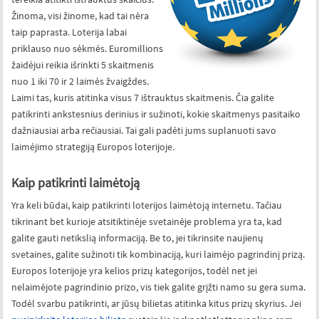
Žinoma, visi žinome, kad tai nėra
taip paprasta. Loterija labai
priklauso nuo sėkmės. Euromillions
žaidėjui reikia išrinkti 5 skaitmenis
nuo 1 iki 70 ir 2 laimės žvaigždes.
Laimi tas, kuris atitinka visus 7 ištrauktus skaitmenis. Čia galite
patikrinti ankstesnius derinius ir sužinoti, kokie skaitmenys pasitaiko
dažniausiai arba rečiausiai. Tai gali padėti jums suplanuoti savo
laimėjimo strategiją Europos loterijoje.
Kaip patikrinti laimėtoją
Yra keli būdai, kaip patikrinti loterijos laimėtoją internetu. Tačiau
tikrinant bet kurioje atsitiktinėje svetainėje problema yra ta, kad
galite gauti netikslią informaciją. Be to, jei tikrinsite naujienų
svetaines, galite sužinoti tik kombinaciją, kuri laimėjo pagrindinį prizą.
Europos loterijoje yra kelios prizų kategorijos, todėl net jei
nelaimėjote pagrindinio prizo, vis tiek galite grįžti namo su gera suma.
Todėl svarbu patikrinti, ar jūsų bilietas atitinka kitus prizų skyrius. Jei