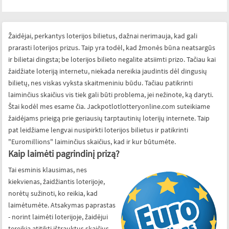
Žaidėjai, perkantys loterijos bilietus, dažnai nerimauja, kad gali
prarasti loterijos prizus. Taip yra todėl, kad žmonės būna neatsargūs
ir bilietai dingsta; be loterijos bilieto negalite atsiimti prizo. Tačiau kai
žaidžiate loteriją internetu, niekada nereikia jaudintis dėl dingusių
bilietų, nes viskas vyksta skaitmeniniu būdu. Tačiau patikrinti
laiminčius skaičius vis tiek gali būti problema, jei nežinote, ką daryti.
Štai kodėl mes esame čia. Jackpotlotlotteryonline.com suteikiame
žaidėjams prieigą prie geriausių tarptautinių loterijų internete. Taip
pat leidžiame lengvai nusipirkti loterijos bilietus ir patikrinti
"Euromillions" laiminčius skaičius, kad ir kur būtumėte.
Kaip laimėti pagrindinį prizą?
Tai esminis klausimas, nes
kiekvienas, žaidžiantis loterijoje,
norėtų sužinoti, ko reikia, kad
laimėtumėte. Atsakymas paprastas
- norint laimėti loterijoje, žaidėjui
tereikia atitikti ištrauktus skaičius.