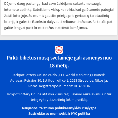
Dėjome daug pastangų, kad savo žaidėjams sukurtume saugią
interneto aplinką. Suteikiame viską, ko reikia, kad galėtumėte patogiai
žaisti loterijoje. Su mumis gausite prieigą prie geriausių tarptautinių
loterijų ir galėsite iš anksto dalyvauti keliuose tiražuose. Be to, čia pat
galite lengvai pasitikrinti tiražus ir atsiimti laimėjimus.
Pirkti bilietus mūsų svetainėje gali asmenys nuo
18 metų.
JackpotLottery Online valdo „LLL World Marketing Limited“.
Adresas: Peiraios 30, 1st floor, office 1, 2023 Strovolos, Nikosija,
Kipras. Registracijos numeris: HE 453636.
JackpotLottery Online atitinka visus reguliavimo reikalavimus ir turi
teisę vykdyti azartinių lošimų veiklą.
Naujienos
Privatumo politika
Taisyklės ir sąlygos
Susisiekite su mumis
AML ir KYC politika