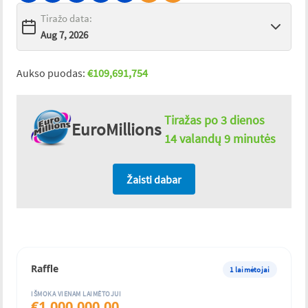
Tiražo data
:
Aukso puodas
:
€
109,691,754
Tiražas po
3 dienos
EuroMillions
14 valandų 9 minutės
Žaisti dabar
Raffle
1
laimėtojai
IŠMOKA VIENAM LAIMĖTOJUI
€
1,000,000.00