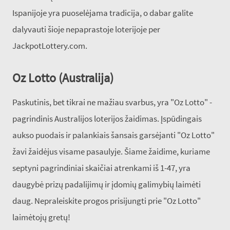
Ispanijoje yra puoselėjama tradicija, o dabar galite
dalyvauti šioje nepaprastoje loterijoje per
JackpotLottery.com.
Oz Lotto (Australija)
Paskutinis, bet tikrai ne mažiau svarbus, yra "Oz Lotto" -
pagrindinis Australijos loterijos žaidimas. Įspūdingais
aukso puodais ir palankiais šansais garsėjanti "Oz Lotto"
žavi žaidėjus visame pasaulyje. Šiame žaidime, kuriame
septyni pagrindiniai skaičiai atrenkami iš 1-47, yra
daugybė prizų padalijimų ir įdomių galimybių laimėti
daug. Nepraleiskite progos prisijungti prie "Oz Lotto"
laimėtojų gretų!