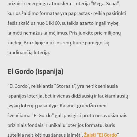
prizais ir energinga atmosfera. Loterija "Mega-Sena",
kurios žaidimo formatas yra paprastas - reikia pasirinkti
šešis skaičius nuo 1 iki 60, suteikia azarto ir galimybę
laimėti nemažus laimėjimus. Prisijunkite prie milijonų
žaidėjų Brazilijoje ir už jos ribų, kurie pamėgo šią
jaudinančią loteriją.
El Gordo (Ispanija)
"El Gordo", reiškiantis "Storasis", yra ne tik seniausia
Ispanijos loterija, bet ir vienas didžiausių ir laukiamiausių
įvykių loterijų pasaulyje. Kasmet gruodžio mėn.
švenčiama "El Gordo" gali pasigirti protu nesuvokiamais
priziniais fondais ir unikaliu loterijos formatu, kuris
suteikia neįtikėtinus šansus laimėti.
Žaisti "El Gordo
"