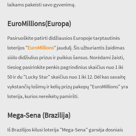
laikams pakeisti savo gyvenimą.
EuroMillions(Europa)
Pasiruoškite patirti didžiausios Europoje tarptautinės
loterijos "
EuroMillions
" jaudulį. Šis užburiantis žaidimas
siūlo didžiulius prizus ir puikius šansus. Norėdami žaisti,
tiesiog pasirinkite penkis pagrindinius skaičius nuo 1 iki
50 ir du "Lucky Star" skaičius nuo 1 iki 12. Dėl kas savaitę
vykstančių lošimų ir kelių prizų pakopų "EuroMillions" yra
loterija, kurios nereikėtų pamiršti.
Mega-Sena (Brazilija)
Iš Brazilijos kilusi loterija "Mega-Sena" garsėja dosniais