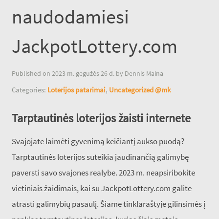
naudodamiesi
JackpotLottery.com
Published on 2023 m. gegužės 26 d. by Dennis Maina
Categories:
Loterijos patarimai
,
Uncategorized @mk
Tarptautinės loterijos žaisti internete
Svajojate laimėti gyvenimą keičiantį aukso puodą?
Tarptautinės loterijos suteikia jaudinančią galimybę
paversti savo svajones realybe. 2023 m. neapsiribokite
vietiniais žaidimais, kai su JackpotLottery.com galite
atrasti galimybių pasaulį. Šiame tinklaraštyje gilinsimės į