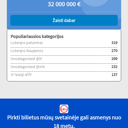
32 000 000
€
Žaisti dabar
Populiariausios kategorijos
Loterijos patarimai
319
Loterijos Naujienos
270
Uncategorized @lt
269
Uncategorized @mk
232
ללא קטגוריה
137
Pirkti bilietus mūsų svetainėje gali asmenys nuo
18 metų.