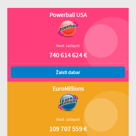
Powerball USA
Next Jackpot
740 614 624
€
Žaisti dabar
EuroMillions
Next Jackpot
109 707 559
€