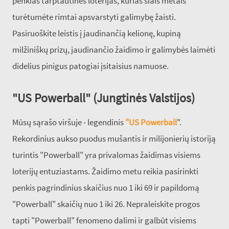
penkias tarptautines loterijas, kurias šiais metais
turėtumėte rimtai apsvarstyti galimybę žaisti.
Pasiruoškite leistis į jaudinančią kelionę, kupiną
milžiniškų prizų, jaudinančio žaidimo ir galimybės laimėti
didelius pinigus patogiai įsitaisius namuose.
"US Powerball" (Jungtinės Valstijos)
Mūsų sąrašo viršuje - legendinis
"US Powerball
".
Rekordinius aukso puodus mušantis ir milijonierių istoriją
turintis "Powerball" yra privalomas žaidimas visiems
loterijų entuziastams. Žaidimo metu reikia pasirinkti
penkis pagrindinius skaičius nuo 1 iki 69 ir papildomą
"Powerball" skaičių nuo 1 iki 26. Nepraleiskite progos
tapti "Powerball" fenomeno dalimi ir galbūt visiems