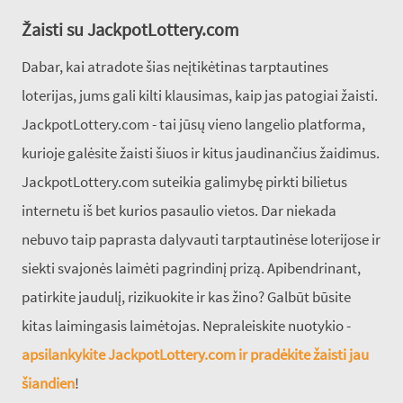
Žaisti su JackpotLottery.com
Dabar, kai atradote šias neįtikėtinas tarptautines
loterijas, jums gali kilti klausimas, kaip jas patogiai žaisti.
JackpotLottery.com - tai jūsų vieno langelio platforma,
kurioje galėsite žaisti šiuos ir kitus jaudinančius žaidimus.
JackpotLottery.com suteikia galimybę pirkti bilietus
internetu iš bet kurios pasaulio vietos. Dar niekada
nebuvo taip paprasta dalyvauti tarptautinėse loterijose ir
siekti svajonės laimėti pagrindinį prizą. Apibendrinant,
patirkite jaudulį, rizikuokite ir kas žino? Galbūt būsite
kitas laimingasis laimėtojas. Nepraleiskite nuotykio -
apsilankykite JackpotLottery.com ir pradėkite žaisti jau
šiandien
!