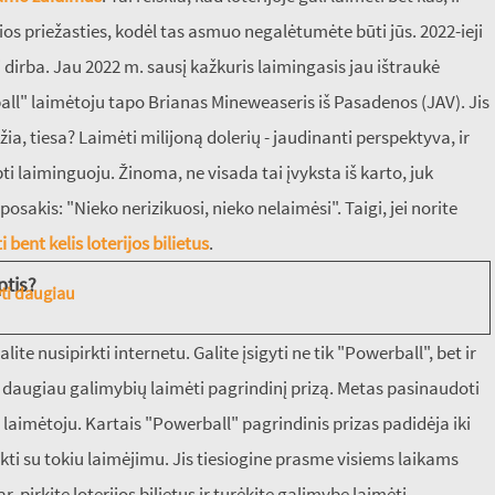
os priežasties, kodėl tas asmuo negalėtumėte būti jūs. 2022-ieji
i dirba. Jau 2022 m. sausį kažkuris laimingasis jau ištraukė
ll" laimėtoju tapo Brianas Mineweaseris iš Pasadenos (JAV). Jis
ia, tiesa? Laimėti milijoną dolerių - jaudinanti perspektyva, ir
apti laiminguoju. Žinoma, ne visada tai įvyksta iš karto, juk
osakis: "Nieko nerizikuosi, nieko nelaimėsi". Taigi, jei norite
i bent kelis loterijos bilietus
.
ptis?
yti daugiau
ite nusipirkti internetu. Galite įsigyti ne tik "Powerball", bet ir
ite daugiau galimybių laimėti pagrindinį prizą. Metas pasinaudoti
" laimėtoju. Kartais "Powerball" pagrindinis prizas padidėja iki
eikti su tokiu laimėjimu. Jis tiesiogine prasme visiems laikams
, pirkite loterijos bilietus ir turėkite galimybę laimėti.