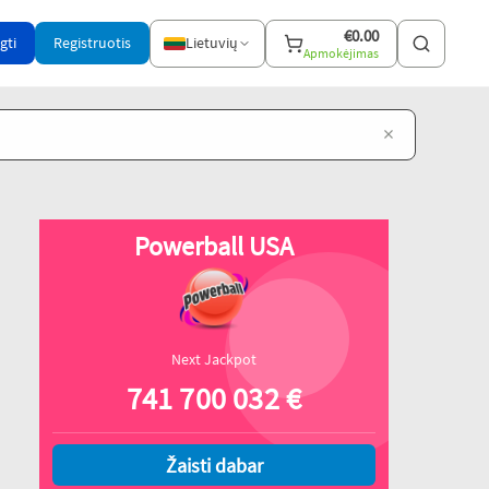
€
0.00
gti
Registruotis
Lietuvių
Apmokėjimas
×
Powerball USA
Next Jackpot
741 700 032
€
Žaisti dabar