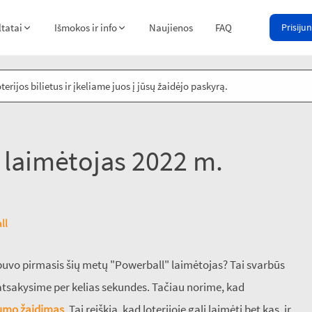
ltatai
Išmokos ir info
Naujienos
FAQ
Prisijun
rijos bilietus ir įkeliame juos į jūsų žaidėjo paskyrą.
 laimėtojas 2022 m.
ll
 buvo pirmasis šių metų "Powerball" laimėtojas? Tai svarbūs
os atsakysime per kelias sekundes. Tačiau norime, kad
inumo žaidimas
. Tai reiškia, kad loterijoje gali laimėti bet kas, ir