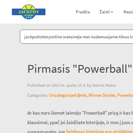
Pradžia
Žaisti
Rezu
jackpotlotteryonline svetainėje mes nuskenuojame tikrus lote
Pirmasis "Powerball"
Published on 2022 m. spalio 25 d. by Dennis Maina
Categories:
Uncategorized @mk
,
Winner Stories
,
Powerba
Ar kas nors šiemet laimėjo "Powerball" prizą ir kas
klausimai, ypač jei žaidžiate loterijoje, ir mes į ju
suprastumėte, jog
žaidimas loterijoje yra atsitikt