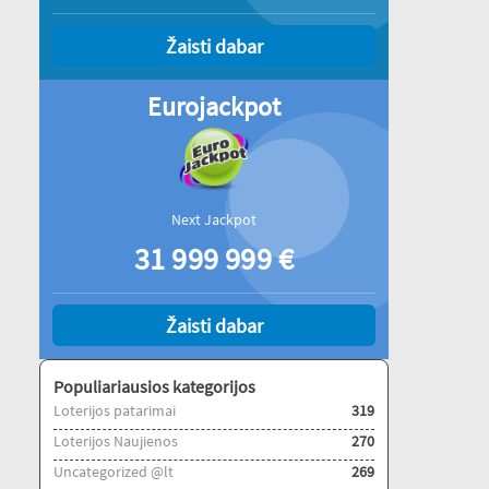
Žaisti dabar
Eurojackpot
Next Jackpot
31 999 999
€
Žaisti dabar
Populiariausios kategorijos
Loterijos patarimai
319
Loterijos Naujienos
270
Uncategorized @lt
269