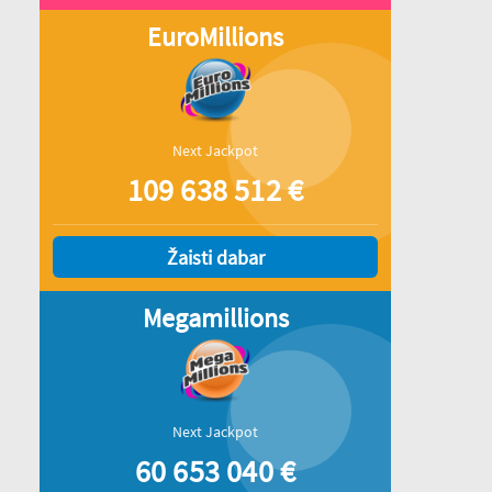
EuroMillions
Next Jackpot
109 638 512
€
Žaisti dabar
Megamillions
Next Jackpot
60 653 040
€