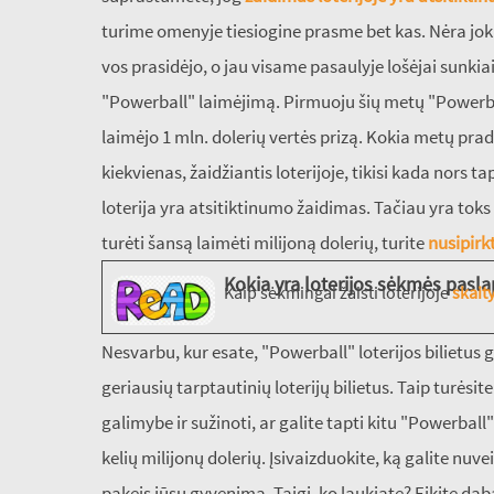
turime omenyje tiesiogine prasme bet kas. Nėra joki
vos prasidėjo, o jau visame pasaulyje lošėjai sunkia
"Powerball" laimėjimą. Pirmuoju šių metų "Powerba
laimėjo 1 mln. dolerių vertės prizą. Kokia metų pradž
kiekvienas, žaidžiantis loterijoje, tikisi kada nors t
loterija yra atsitiktinumo žaidimas. Tačiau yra toks p
turėti šansą laimėti milijoną dolerių, turite
nusipirkt
Kokia yra loterijos sėkmės pasla
Kaip sėkmingai žaisti loterijoje
skait
Nesvarbu, kur esate, "Powerball" loterijos bilietus gal
geriausių tarptautinių loterijų bilietus. Taip turės
galimybe ir sužinoti, ar galite tapti kitu "Powerball
kelių milijonų dolerių. Įsivaizduokite, ką galite nuv
pakeis jūsų gyvenimą. Taigi, ko laukiate? Eikite dabar