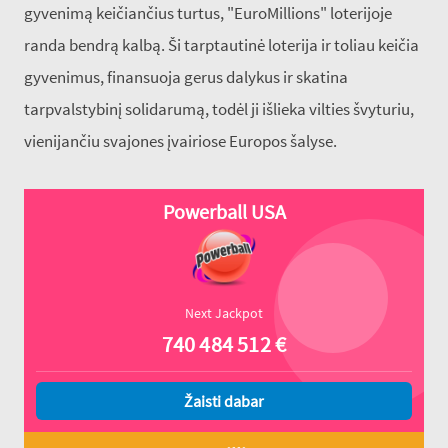
gyvenimą keičiančius turtus, "EuroMillions" loterijoje
randa bendrą kalbą. Ši tarptautinė loterija ir toliau keičia
gyvenimus, finansuoja gerus dalykus ir skatina
tarpvalstybinį solidarumą, todėl ji išlieka vilties švyturiu,
vienijančiu svajones įvairiose Europos šalyse.
Powerball USA
Next Jackpot
740 484 512
€
Žaisti dabar