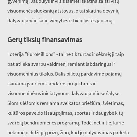
gyvenimą. Jaudulys ir viltis laimėti skatina žaisti visų
visuomenės sluoksnių atstovus, o tai skatina devynių
dalyvaujančių šalių vienybės ir bičiulystės jausmą.
Gerų tikslų finansavimas
Loterija "EuroMillions" - tai ne tik turtas ir sėkmė; ji taip
pat atlieka svarbų vaidmenį remiant labdaringus ir
visuomeninius tikslus. Dalis bilietų pardavimo pajamų
skiriama įvairiems labdaros projektams ir
visuomeninėms iniciatyvoms dalyvaujančiose šalyse.
Šiomis lėšomis remiama sveikatos priežiūra, švietimas,
kultūros paveldo išsaugojimas, sportas ir daugybė kitų
svarbių bendruomenės programų. Todėl net ir tie, kurie
nelaimėjo didžiųjų prizų, žino, kad jų dalyvavimas padeda