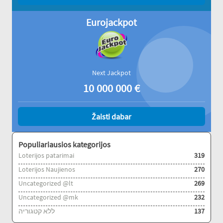
Eurojackpot
Next Jackpot
10 000 000
€
Žaisti dabar
Populiariausios kategorijos
Loterijos patarimai
319
Loterijos Naujienos
270
Uncategorized @lt
269
Uncategorized @mk
232
ללא קטגוריה
137