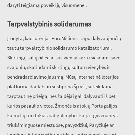
daryti teigiamą poveikį jų visuomenei.
Tarpvalstybinis solidarumas
Įrodyta, kad loterija "EuroMillions" tapo dalyvaujančių
tautų tarpvalstybinio solidarumo katalizatoriumi.
Skirtingų šalių piliečiai susivienija kartu siekdami savo
svajonių, skatindami skirtingų kultūrų vienybės ir
bendradarbiavimo jausmą. Mūsų internetinė loterijos
platforma dar labiau sustiprina šį ryšį, suteikdama
tarptautinę prieigą, nes žaidėjai gali dalyvauti iš bet
kurios pasaulio vietos. Žmonės iš atokių Portugalijos
kaimelių turi tokias pat galimybes kaip ir gyvenantys
triukšminguose miestuose, pavyzdžiui, Paryžiuje ar
Londone, ir taip sustiprina idėją, kad svajonės neturi