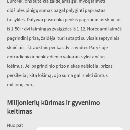
EuroMillions suteikia žaidėjams galimybę laimėti
didžiules pinigų sumas pagal palyginti paprastas
taisykles. Dalyviai pasirenka penkis pagrindinius skaičius
iš 1-50 ir dvi laimingas žvaigždes iš 1-12. Norėdami laimėti
pagrindinį prizą, žaidėjai turi sutapti su visais septyniais
skaičiais, ištrauktais per kas dvi savaites Paryžiuje
antradienio ir penktadienio vakarais vykstančius
lošimus. Jei pagrindinio prizo niekas neišlošia, prizas
persikelia į kitą lošimą, o jo suma gali siekti šimtus
milijonų eurų.
Milijonierių kūrimas ir gyvenimo
keitimas
Nuo pat