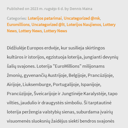
Published on 2023 m. rugsėjo 6 d. by Dennis Maina
Categories:
Loterijos patarimai
,
Uncategorized @mk
,
Euromillions
,
Uncategorized @lt
,
Loterijos Naujienos
,
Lottery
News
,
Lottery News
,
Lottery News
Didžiulėje Europos erdvėje, kur susilieja skirtingos
kultūros ir istorijos, egzistuoja loterija, jungianti devynių
šalių svajones. Loterija "EuroMillions" milijonams
žmonių, gyvenančių Austrijoje, Belgijoje, Prancūzijoje,
Airijoje, Liuksemburge, Portugalijoje, Ispanijoje,
Prancūzijoje, Šveicarijoje ir Jungtinėje Karalystėje, tapo
vilties, jaudulio ir draugystės simboliu. Ši tarptautinė
loterija peržengia valstybių sienas, suburdama įvairių
visuomenės sluoksnių žaidėjus siekti bendros svajonės