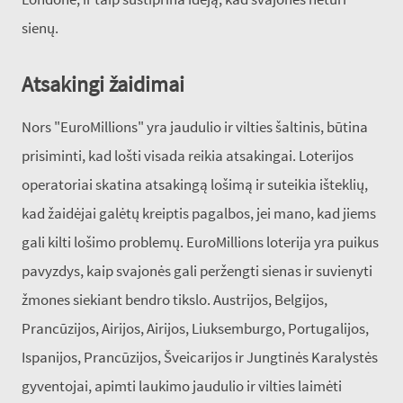
sienų.
Atsakingi žaidimai
Nors "EuroMillions" yra jaudulio ir vilties šaltinis, būtina
prisiminti, kad lošti visada reikia atsakingai. Loterijos
operatoriai skatina atsakingą lošimą ir suteikia išteklių,
kad žaidėjai galėtų kreiptis pagalbos, jei mano, kad jiems
gali kilti lošimo problemų. EuroMillions loterija yra puikus
pavyzdys, kaip svajonės gali peržengti sienas ir suvienyti
žmones siekiant bendro tikslo. Austrijos, Belgijos,
Prancūzijos, Airijos, Airijos, Liuksemburgo, Portugalijos,
Ispanijos, Prancūzijos, Šveicarijos ir Jungtinės Karalystės
gyventojai, apimti laukimo jaudulio ir vilties laimėti