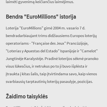
laimėti gyvenimą keičiančius laimėjimus.
Bendra "EuroMillions" istorija
Loterija "EuroMillions" gimė 2004 m. vasario 7 d.
bendradarbiaujant trims didžiausiems Europos loterijų
operatoriams - "Française des Jeux" Prancūzijoje,
"Loterías y Apuestas del Estado" Ispanijoje ir "Camelot"
Jungtinėje Karalystėje. Pradinė loterijos sėkmė pranoko
visus lūkesčius, ir netrukus po to ji buvo išplėsta ir
įtraukta į kitas šalis, taip įtvirtindama savo, kaip vienos
svarbiausių tarptautinių loterijų pasaulyje, pozicijas.
Žaidimo taisyklės