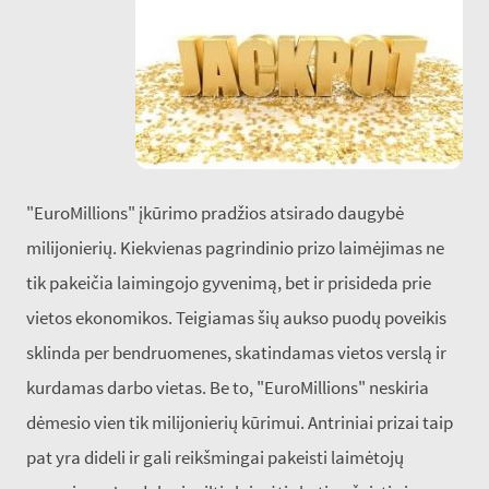
"EuroMillions" įkūrimo pradžios atsirado daugybė
milijonierių. Kiekvienas pagrindinio prizo laimėjimas ne
tik pakeičia laimingojo gyvenimą, bet ir prisideda prie
vietos ekonomikos. Teigiamas šių aukso puodų poveikis
sklinda per bendruomenes, skatindamas vietos verslą ir
kurdamas darbo vietas. Be to, "EuroMillions" neskiria
dėmesio vien tik milijonierių kūrimui. Antriniai prizai taip
pat yra dideli ir gali reikšmingai pakeisti laimėtojų