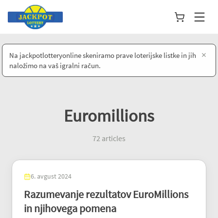
×
Na jackpotlotteryonline skeniramo prave loterijske listke in jih
naložimo na vaš igralni račun.
Euromillions
72
articles
6. avgust 2024
Razumevanje rezultatov EuroMillions
in njihovega pomena