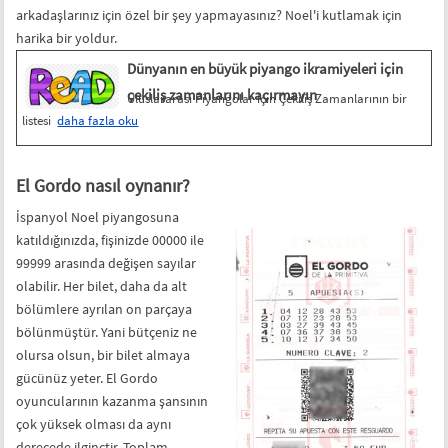
arkadaşlarınız için özel bir şey yapmayasınız? Noel'i kutlamak için
harika bir yoldur.
Dünyanın en büyük piyango ikramiyeleri için
çekiliş zamanlarını kaçırmayın
Uluslararası Piyangolar için Çekiliş Zamanlarının bir
listesi
daha fazla oku
El Gordo nasıl oynanır?
İspanyol Noel piyangosuna
katıldığınızda, fişinizde 00000 ile
99999 arasında değişen sayılar
olabilir. Her bilet, daha da alt
bölümlere ayrılan on parçaya
bölünmüştür. Yani bütçeniz ne
olursa olsun, bir bilet almaya
gücünüz yeter. El Gordo
oyuncularının kazanma şansının
çok yüksek olması da aynı
derecede ilginçtir. Toplam