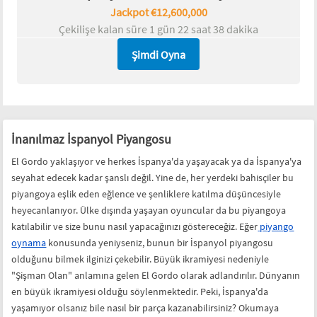
Jackpot
€
12,600,000
Çekilişe kalan süre
1 gün 22 saat 38 dakika
Şimdi Oyna
İnanılmaz İspanyol Piyangosu
El Gordo yaklaşıyor ve herkes İspanya'da yaşayacak ya da İspanya'ya
seyahat edecek kadar şanslı değil. Yine de, her yerdeki bahisçiler bu
piyangoya eşlik eden eğlence ve şenliklere katılma düşüncesiyle
heyecanlanıyor. Ülke dışında yaşayan oyuncular da bu piyangoya
katılabilir ve size bunu nasıl yapacağınızı göstereceğiz. Eğer
piyango
oynama
konusunda yeniyseniz, bunun bir İspanyol piyangosu
olduğunu bilmek ilginizi çekebilir. Büyük ikramiyesi nedeniyle
"Şişman Olan" anlamına gelen El Gordo olarak adlandırılır. Dünyanın
en büyük ikramiyesi olduğu söylenmektedir. Peki, İspanya'da
yaşamıyor olsanız bile nasıl bir parça kazanabilirsiniz? Okumaya