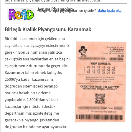
uluslararası piyango oyunu çevrimiçi olarak mevcuttur.
Avrupa Piyangoları
Hangi Avrupa piyangoları en iyisidir?
daha fazla oku
Birleşik Krallık Piyangosunu Kazanmak
Bir ödül kazanmak için çekilen ana
sayılarla en az üç sayıyı eşleştirmeniz
gerekir. Bonus numarası yalnızca
çekilişteki ana sayılardan en az beşini
eşleştirmeniz durumunda geçerlidir.
Kazancınızı talep etmek kolaydır.
2500€'ya kadar kazanırsanız,
doğrudan sitemizdeki piyango
oyuncu hesabınıza ödeme
yapılacaktır. 2.500€'dan yüksek
kazançlar için müşteri destek
departmanımız sizinle iletişime
geçecek ve piyango şirketinden
doğrudan bir ödeme ayarlayacaktır.