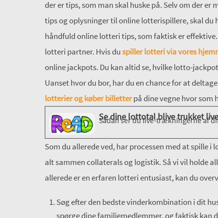
der er tips, som man skal huske på. Selv om der er 
tips og oplysninger til online lotterispillere, skal du 
håndfuld online lotteri tips, som faktisk er effektive
lotteri partner. Hvis du
spiller lotteri via vores hje
online jackpots. Du kan altid se, hvilke lotto-jackpot
Uanset hvor du bor, har du en chance for at deltage 
lotterier og køber billetter
på dine vegne hvor som he
Se dine lottotal blive trukket liv
Sådan ser du live-trækningerne af di
Som du allerede ved, har processen med at spille i lot
alt sammen collaterals og logistik. Så vi vil holde a
allerede er en erfaren lotteri entusiast, kan du overve
Søg efter den bedste vinderkombination i dit hus. 
spørge dine familiemedlemmer, og faktisk kan d