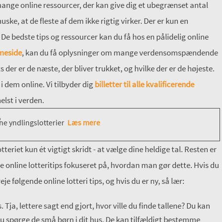
mange online ressourcer, der kan give dig et ubegrænset antal
huske, at de fleste af dem ikke rigtig virker. Der er kun en
. De bedste tips og ressourcer kan du få hos en pålidelig online
mmeside
, kan du få oplysninger om mange verdensomspændende
s der er de næste, der bliver trukket, og hvilke der er de højeste.
i dem online. Vi tilbyder dig
billetter til alle kvalificerende
lst i verden.
e
ne yndlingslotterier
Læs mere
teriet kun ét vigtigt skridt - at vælge dine heldige tal. Resten er
lle online lotteritips fokuseret på, hvordan man gør dette. Hvis du
je følgende online lotteri tips, og hvis du er ny, så lær:
Tja, lettere sagt end gjort, hvor ville du finde tallene? Du kan
u spørge de små børn i dit hus. De kan tilfældigt bestemme