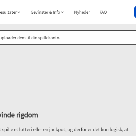
esultater
Gevinster & Info
Nyheder
FAQ
 uploader dem til din spillekonto.
 vinde rigdom
 spille et lotteri eller en jackpot, og derfor er det kun logisk, at