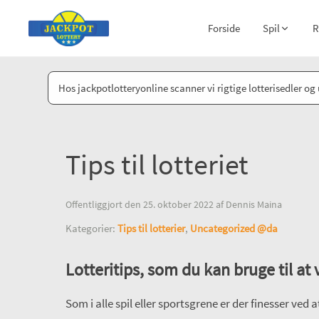
Forside
Spil
R
Hos jackpotlotteryonline scanner vi rigtige lotterisedler og
Tips til lotteriet
Offentliggjort den 25. oktober 2022 af Dennis Maina
Kategorier:
Tips til lotterier
,
Uncategorized @da
Lotteritips, som du kan bruge til at
Som i alle spil eller sportsgrene er der finesser ved at