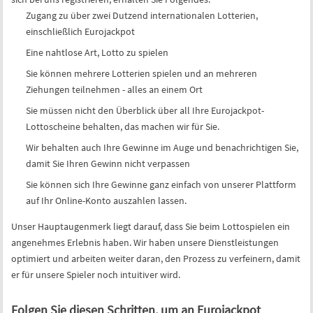
Zugang zu über zwei Dutzend internationalen Lotterien,
einschließlich Eurojackpot
Eine nahtlose Art, Lotto zu spielen
Sie können mehrere Lotterien spielen und an mehreren
Ziehungen teilnehmen - alles an einem Ort
Sie müssen nicht den Überblick über all Ihre Eurojackpot-
Lottoscheine behalten, das machen wir für Sie.
Wir behalten auch Ihre Gewinne im Auge und benachrichtigen Sie,
damit Sie Ihren Gewinn nicht verpassen
Sie können sich Ihre Gewinne ganz einfach von unserer Plattform
auf Ihr Online-Konto auszahlen lassen.
Unser Hauptaugenmerk liegt darauf, dass Sie beim Lottospielen ein
angenehmes Erlebnis haben. Wir haben unsere Dienstleistungen
optimiert und arbeiten weiter daran, den Prozess zu verfeinern, damit
er für unsere Spieler noch intuitiver wird.
Folgen Sie diesen Schritten, um an Eurojackpot