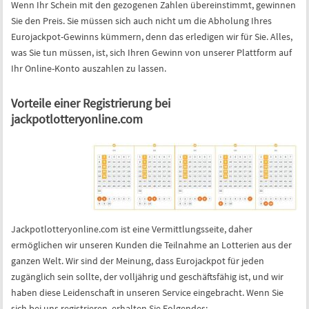
Wenn Ihr Schein mit den gezogenen Zahlen übereinstimmt, gewinnen
Sie den Preis. Sie müssen sich auch nicht um die Abholung Ihres
Eurojackpot-Gewinns kümmern, denn das erledigen wir für Sie. Alles,
was Sie tun müssen, ist, sich Ihren Gewinn von unserer Plattform auf
Ihr Online-Konto auszahlen zu lassen.
Vorteile einer Registrierung bei
jackpotlotteryonline.com
Jackpotlotteryonline.com ist eine Vermittlungsseite, daher
ermöglichen wir unseren Kunden die Teilnahme an Lotterien aus der
ganzen Welt. Wir sind der Meinung, dass Eurojackpot für jeden
zugänglich sein sollte, der volljährig und geschäftsfähig ist, und wir
haben diese Leidenschaft in unseren Service eingebracht. Wenn Sie
sich bei uns registrieren, erhalten Sie Folgendes: