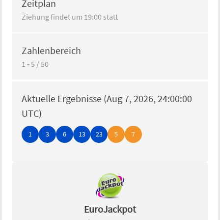
Zeitplan
Ziehung findet um 19:00 statt
Zahlenbereich
1
-
5
/
50
Aktuelle Ergebnisse (Aug 7, 2026, 24:00:00
UTC)
1
3
6
13
23
5
7
EuroJackpot