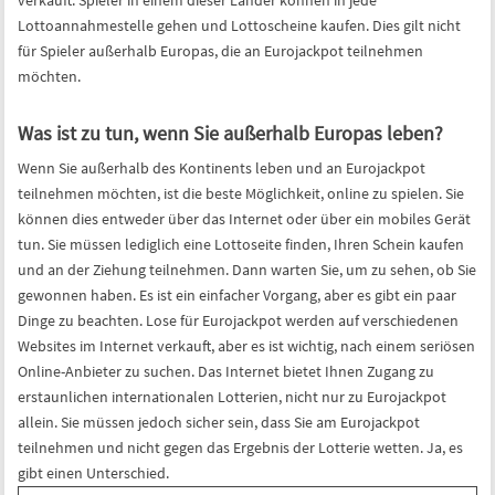
verkauft. Spieler in einem dieser Länder können in jede
Lottoannahmestelle gehen und Lottoscheine kaufen. Dies gilt nicht
für Spieler außerhalb Europas, die an Eurojackpot teilnehmen
möchten.
Was ist zu tun, wenn Sie außerhalb Europas leben?
Wenn Sie außerhalb des Kontinents leben und an Eurojackpot
teilnehmen möchten, ist die beste Möglichkeit, online zu spielen. Sie
können dies entweder über das Internet oder über ein mobiles Gerät
tun. Sie müssen lediglich eine Lottoseite finden, Ihren Schein kaufen
und an der Ziehung teilnehmen. Dann warten Sie, um zu sehen, ob Sie
gewonnen haben. Es ist ein einfacher Vorgang, aber es gibt ein paar
Dinge zu beachten. Lose für Eurojackpot werden auf verschiedenen
Websites im Internet verkauft, aber es ist wichtig, nach einem seriösen
Online-Anbieter zu suchen. Das Internet bietet Ihnen Zugang zu
erstaunlichen internationalen Lotterien, nicht nur zu Eurojackpot
allein. Sie müssen jedoch sicher sein, dass Sie am Eurojackpot
teilnehmen und nicht gegen das Ergebnis der Lotterie wetten. Ja, es
gibt einen Unterschied.