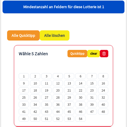
Mindestanzahl an Feldern für diese Lotterie ist 1
Alle Quicktipp
Alle löschen
Wähle 5 Zahlen
Quicktipp
clear
1
2
3
4
5
6
7
8
9
10
11
12
13
14
15
16
17
18
19
20
21
22
23
24
25
26
27
28
29
30
31
32
33
34
35
36
37
38
39
40
41
42
43
44
45
46
47
48
49
50
51
52
53
54