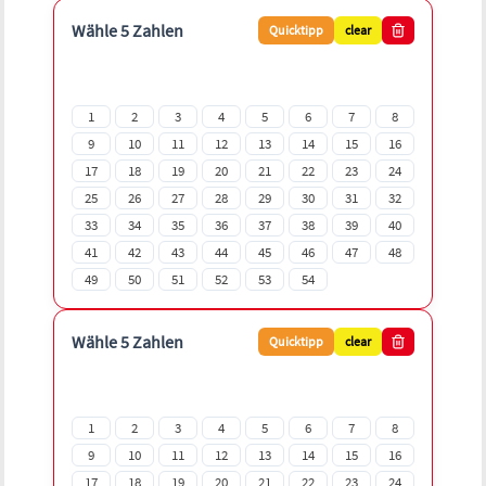
Wähle 5 Zahlen
Quicktipp
clear
1
2
3
4
5
6
7
8
9
10
11
12
13
14
15
16
17
18
19
20
21
22
23
24
25
26
27
28
29
30
31
32
33
34
35
36
37
38
39
40
41
42
43
44
45
46
47
48
49
50
51
52
53
54
Wähle 5 Zahlen
Quicktipp
clear
1
2
3
4
5
6
7
8
9
10
11
12
13
14
15
16
17
18
19
20
21
22
23
24