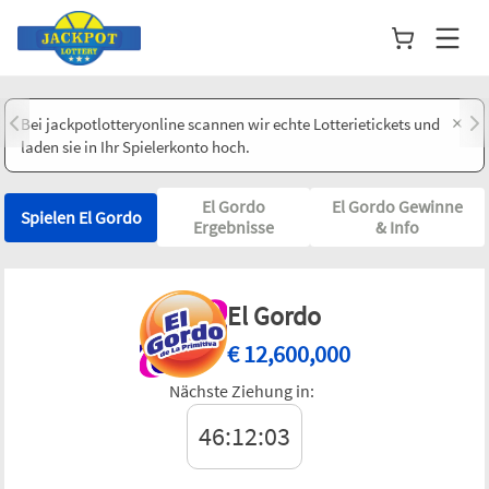
×
Bei jackpotlotteryonline scannen wir echte Lotterietickets und
laden sie in Ihr Spielerkonto hoch.
El Gordo
El Gordo Gewinne
Spielen El Gordo
Ergebnisse
& Info
El Gordo
€
12,600,000
Nächste Ziehung in:
46:12:03