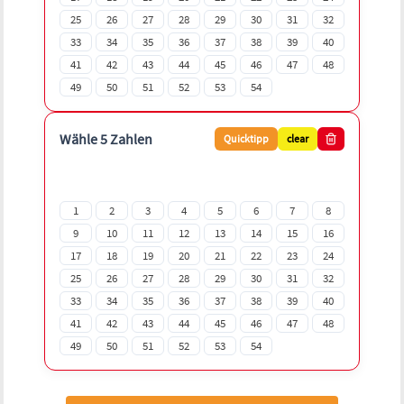
25
26
27
28
29
30
31
32
33
34
35
36
37
38
39
40
41
42
43
44
45
46
47
48
49
50
51
52
53
54
Wähle 5 Zahlen
Quicktipp
clear
1
2
3
4
5
6
7
8
9
10
11
12
13
14
15
16
17
18
19
20
21
22
23
24
25
26
27
28
29
30
31
32
33
34
35
36
37
38
39
40
41
42
43
44
45
46
47
48
49
50
51
52
53
54