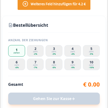
Weiteres Feld hinzufügen für 4.2 €
Bestellübersicht
ANZAHL DER ZIEHUNGEN
2
3
4
5
1
zieht
zieht
zieht
zieht
ziehen
-
2
%
-
3
%
-
4
%
-
5
%
6
7
8
9
10
zieht
zieht
zieht
zieht
zieht
-
6
%
-
7
%
-
8
%
-
9
%
-
10
%
€
0.00
Gesamt
Gehen Sie zur Kasse
→