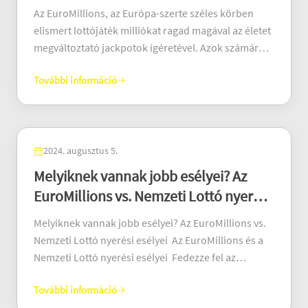
Az EuroMillions, az Európa-szerte széles körben
elismert lottójáték milliókat ragad magával az életet
megváltoztató jackpotok ígéretével. Azok számára,
akiknek fontos az egyes sorsolások kimenetele, az
További információ
EuroMillions korábbi eredményeinek nyomon
követése kulcsfontosságúvá válik. Akár tapasztalt
játékos, akár újonnan érkezett, akit a lottó csábítása
lenyűgöz, a múltbeli eredmények elérésének és
értelmezésének megértése javíthatja játékélményét
2024. augusztus 5.
és stratégiáját. Hogyan lehet hozzáférni az
Melyiknek vannak jobb esélyei? Az
EuroMillions eredményekhez A múltbeli
EuroMillions vs. Nemzeti Lottó nyerési
EuroMillions eredményekhez való hozzáférés a
esélyei
digitális platformok megjelenésével egyre
Melyiknek vannak jobb esélyei? Az EuroMillions vs.
könnyebben elérhetővé vált. Az eredményeket
Nemzeti Lottó nyerési esélyei Az EuroMillions és a
minden sorsolást követően azonnal közzétesszük.
Nemzeti Lottó nyerési esélyei Fedezze fel az
Emellett maga az EuroMillions hivatalos honlapja is
EuroMillions vs. nemzeti lottó nyerési esélyeinek
megbízható forrás, amely részletes bontást kínál a
További információ
szembetűnő különbségét. Értse meg a nyerési esélyt
kisorsolt számokról, a kiegészítő számokról és a