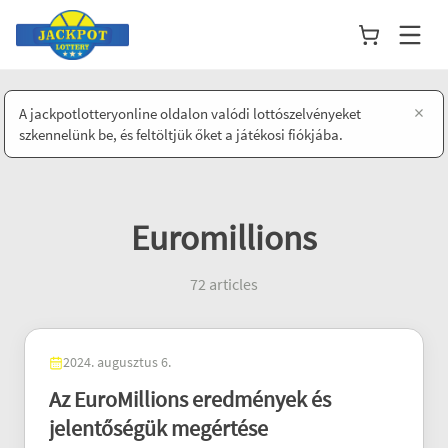
×
A jackpotlotteryonline oldalon valódi lottószelvényeket
szkennelünk be, és feltöltjük őket a játékosi fiókjába.
Euromillions
72
articles
2024. augusztus 6.
Az EuroMillions eredmények és
jelentőségük megértése