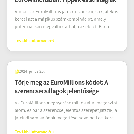
széles körű érdeklődést és izgalmat váltanak ki.
számválasztási stratégiájukat. Bár a lottószámok
Hogyan játsszon az EuroMillionson Az
Amikor az EuroMillions játékról van szó, sok játékos
megjósolására nincs bombabiztos módszer,
EuroMillionsban való részvétel egyszerű, de igényel
keresi azt a mágikus számkombinációt, amely
egyesek olyan stratégiákat alkalmaznak, mint
némi figyelmet a részletekre. A részvételhez a
potenciálisan megváltoztathatja az életét. Bár a
például a korábbi sorsolásokon gyakran előforduló
játékosoknak öt számot kell kiválasztaniuk az 1-től
nyerő kombináció kiválasztásának nincs garantált
számok kiválasztása, vagy éppen ellenkezőleg, a
50-ig terjedő számok közül. Ezen az öt fő számon
További információ
módja, a szerencseszámok fogalmának megértése
ritkábban előforduló számok kiválasztása az egyedi
kívül a játékosok két Szerencsecsillagot választanak
az EuroMillionsban előnyt jelenthet. Ez a cikk a
eredmény reményében. Minden EuroMillions-
ki egy külön, 1-től 12-ig terjedő számkészletből. A
szerencseszámok fogalmát, jelentőségét és azt
sorsolás független esemény, ami azt jelenti, hogy az
jackpot megnyeréséhez a játékosnak mind a hét
mutatja be, hogyan használhatod ki őket a saját
egyik sorsolás eredménye nem befolyásolja a
számot helyesen kell eltalálnia. Minél több számot
előnyödre. Mit jelentenek a szerencseszámok az
2024. július 25.
következőt. A korábbi eredmények áttekintése
talál el, annál magasabb a nyeremény, míg a
EuroMillionsban? A szerencseszámok olyan
Törje meg az EuroMillions kódot: A
azonban képet adhat a játék korábbi eredményeiről
kevesebb szám eltalálásáért kisebb nyeremény jár.
számok, amelyekről a játékosok különböző
és a nyeremények eloszlásáról. Ezek a múltbeli
szerencsecsillagok jelentősége
A következő EuroMillions jackpot csábítása A
elméletek, minták vagy babonák alapján úgy vélik,
adatok befolyásolhatják a játékosok megítélését és
következő EuroMillions jackpot megnyerésének
hogy nagyobb eséllyel nyerhetnek. Az
Az EuroMillions megnyerése milliók által megosztott
döntéseit, még akkor is, ha statisztikailag minden
kilátása erőteljes motiváló tényező. A potenciális
EuroMillionsban a játékosok öt fő számot és két
álom, és bár a szerencse jelentős szerepet játszik, a
sorsolás véletlenszerű esemény marad. Az
több millió eurós nyeremény ígérete megragadja a
Szerencsecsillagot választanak ki. A
játék dinamikájának megértése növelheti a sikeres
EuroMillions eredményekkel kapcsolatos
játékosok fantáziáját, és minden egyes sorsolás
szerencseszámok fogalma gyakran személyes
kimenetel esélyeit. Egy kulcsfontosságú tényező,
leggyakrabban feltett kérdések 1. Milyen messzire
izgalmát fokozza. A média gyakran kiemeli a
tapasztalatokból vagy a közhiedelemből ered, nem
További információ
amelyet érdemes figyelembe venni, az EuroMillions