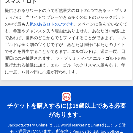
スマス・ロト
提供されるリワードの点で断然最大のロトの1つであるラ・プリミ
ティバは、当サイトでプレーできる多くのロトのジャックポット
の中で最も人
気のあるロトの1つです
。スペインに住んでいなくて
も、希望やチャンスを失う理由はありません。あなたは18歳以上
であれば、世界のどこからでもプレイすることができます。 エル
ゴルドは全く別の宝くじですが、あなたは同様に私たちのサイト
でそれを再生することができます。エルゴルドは、週に一度、日
曜日にのみ抽選されます。 ラ・プリミティバとエル・ゴルドの毎
週行われる抽選に加え、エル・ゴルドのクリスマス版もあり、年
に一度、12月22日に抽選が行われます。
チケットを購入するには18歳以上である必要
があります。
JackpotLottery Online は LLL World Marketing Limited によって所
有・運営されています。所在地：Peiraios 30, 1st floor, office 1,