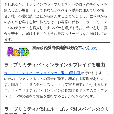
もしあなたがオンラインでラ・プリミティバのロトのチケットを
購入したい場合、そしてあなたがスペイン以外に住んでいる場
合、唯一の選択肢は当社から購入することでしょう。世界中から
の多くのお客様を持つ私たちは、お客様に代わってラ・プリミテ
ィバのチケットを購入し、ナンバーを選択するお手伝いをし、賞
金を安全にお届けすることを含む最高のサービスをお届けしてい
ます。
宝くじの成功の秘密は何ですか？
成功裏に宝くじを再生する方法
もっと読む
ラ・プリミティバ・オンラインをプレイする理由
ラ・プリミティバ・オンラインは、週に3回抽選
が行われます。こ
のため、ジャックポットの賞金が急速に増加する時間がありま
す。同時に、当選のチャンスは、トップ賞の層でもかなりありま
す。ラ・プリミティバ・オンラインに参加するすべてのロトファ
ンは、1対6の確率で賞金を獲得することができるのです。
ラ・プリミティバ対エル・ゴルド対スペインのクリ