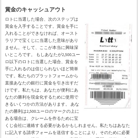
賞金のキャッシュアウト
ロトに当選した場合、次のステップは
賞金を入手することです。賞金を手に
入れることができなければ、オースト
ラリアで宝くじに当選した意味があり
ません。そして、ここが本当に興味深
いところです。 もしあなたが2,500ユー
ロ以下のロトに当選した場合、賞金を
手に入れるのは信じられないほど簡単
です。私たちのプラットフォームから
直接あなたの銀行に賞金を引き出すだ
けです。私たちは、あなたが便利にあ
なたの勝利を現金化するために使用で
きるいくつかの方法があります。 あな
たの勝利は2,500ユーロのマークの上に
ある場合は、クレームを作るために宝
くじ会社に連絡する必要があるかもしれません。私たちはあなた
に記入する請求フォームを送信することにより、そのために必要