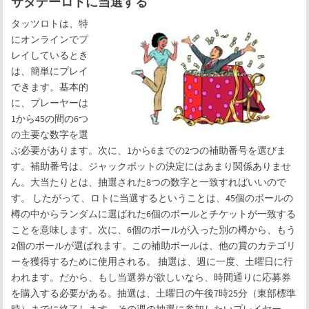
サタデーロトに当選する
タッツロトは、特
にオンラインでプ
レイしているとき
は、簡単にプレイ
できます。基本的
に、プレーヤーは
1から45の間の6つ
の主要な数字を選
ぶ必要があります。次に、1から6までの2つの補助番号を選びま
す。補助番号は、ジャックポットの決定にはあまり関係ありませ
ん。大当たりとは、抽選された8つの数字と一致すればいいので
す。 したがって、ロトに当選するということは、45個のボールの
樽の中からランダムに選ばれた6個のボールとチケットが一致する
ことを意味します。次に、6個のボールが入った別の樽から、もう
2個のボールが選ばれます。この補助ボールは、他の賞のカテゴリ
ーを獲得するために使用される。 抽選は、週に一度、土曜日に行
われます。だから、もし当選券が欲しいなら、時間通りに応募券
を購入する必要がある。抽選は、土曜日の午後7時25分（東部標準