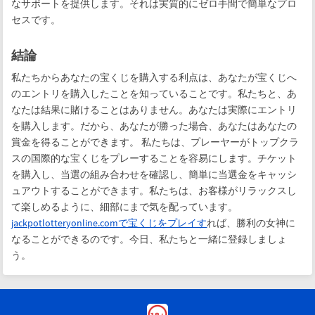
なサポートを提供します。それは実質的にゼロ手間で簡単なプロ
セスです。
結論
私たちからあなたの宝くじを購入する利点は、あなたが宝くじへ
のエントリを購入したことを知っていることです。私たちと、あ
なたは結果に賭けることはありません。あなたは実際にエントリ
を購入します。だから、あなたが勝った場合、あなたはあなたの
賞金を得ることができます。 私たちは、プレーヤーがトップクラ
スの国際的な宝くじをプレーすることを容易にします。チケット
を購入し、当選の組み合わせを確認し、簡単に当選金をキャッシ
ュアウトすることができます。私たちは、お客様がリラックスし
て楽しめるように、細部にまで気を配っています。
jackpotlotteryonline.comで宝くじをプレイす
れば、勝利の女神に
なることができるのです。今日、私たちと一緒に登録しましょ
う。