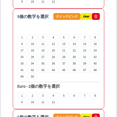
9
10
11
12
5個の数字を選択
クイックピック
clear
1
2
3
4
5
6
7
8
9
10
11
12
13
14
15
16
17
18
19
20
21
22
23
24
25
26
27
28
29
30
31
32
33
34
35
36
37
38
39
40
41
42
43
44
45
46
47
48
49
50
Euro
-
2個の数字を選択
1
2
3
4
5
6
7
8
9
10
11
12
クイックピック
clear