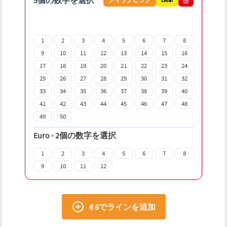
5個の数字を選択
1
2
3
4
5
6
7
8
9
10
11
12
13
14
15
16
17
18
19
20
21
22
23
24
25
26
27
28
29
30
31
32
33
34
35
36
37
38
39
40
41
42
43
44
45
46
47
48
49
50
Euro
-
2個の数字を選択
1
2
3
4
5
6
7
8
9
10
11
12
€ 6でラインを追加