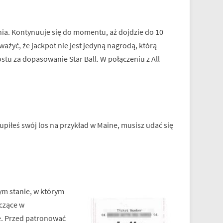
nia. Kontynuuje się do momentu, aż dojdzie do 10
żyć, że jackpot nie jest jedyną nagrodą, którą
tu za dopasowanie Star Ball. W połączeniu z All
upiłeś swój los na przykład w Maine, musisz udać się
nym stanie, w którym
iczące w
ie. Przed patronować