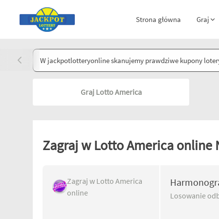
Strona główna
Graj
W jackpotlotteryonline skanujemy prawdziwe kupony lotery
Graj Lotto America
Zagraj w Lotto America online
Zagraj w Lotto America
Harmonog
online
Losowanie odb