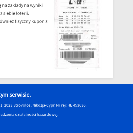
ię na zakłady na wyniki
siebie loterii.
również fizyczny kupon z
ym serwisie.
1, 2023 Strovolos, Nikozja-Cypr. Nr rej: HE 453636.
adzenia działalności hazardowej.