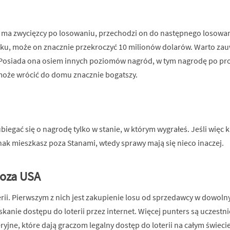
ie ma zwycięzcy po losowaniu, przechodzi on do następnego losowa
u, może on znacznie przekroczyć 10 milionów dolarów. Warto zauwa
 Posiada ona osiem innych poziomów nagród, w tym nagrodę po pros
może wrócić do domu znacznie bogatszy.
iegać się o nagrodę tylko w stanie, w którym wygrałeś. Jeśli więc k
nak mieszkasz poza Stanami, wtedy sprawy mają się nieco inaczej.
poza USA
oterii. Pierwszym z nich jest zakupienie losu od sprzedawcy w dowol
kanie dostępu do loterii przez internet. Więcej punters są uczestn
eryjne, które dają graczom legalny dostęp do loterii na całym świec