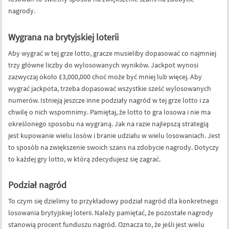
nagrody.
Wygrana na brytyjskiej loterii
Aby wygrać w tej grze lotto, gracze musieliby dopasować co najmniej
trzy główne liczby do wylosowanych wyników. Jackpot wynosi
zazwyczaj około £3,000,000 choć może być mniej lub więcej. Aby
wygrać jackpota, trzeba dopasować wszystkie sześć wylosowanych
numerów. Istnieją jeszcze inne podziały nagród w tej grze lotto i za
chwilę o nich wspomnimy. Pamiętaj, że lotto to gra losowa i nie ma
określonego sposobu na wygraną. Jak na razie najlepszą strategią
jest kupowanie wielu losów i branie udziału w wielu losowaniach. Jest
to sposób na zwiększenie swoich szans na zdobycie nagrody. Dotyczy
to każdej gry lotto, w którą zdecydujesz się zagrać.
Podział nagród
To czym się dzielimy to przykładowy podział nagród dla konkretnego
losowania brytyjskiej loterii. Należy pamiętać, że pozostałe nagrody
stanowią procent funduszu nagród. Oznacza to, że jeśli jest wielu