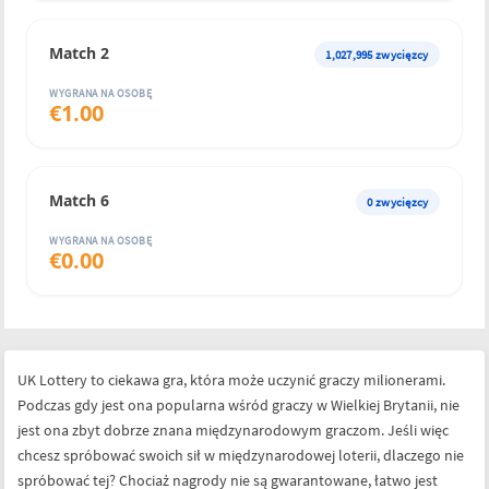
Match 2
1,027,995
zwycięzcy
WYGRANA NA OSOBĘ
€
1.00
Match 6
0
zwycięzcy
WYGRANA NA OSOBĘ
€
0.00
UK Lottery to ciekawa gra, która może uczynić graczy milionerami.
Podczas gdy jest ona popularna wśród graczy w Wielkiej Brytanii, nie
jest ona zbyt dobrze znana międzynarodowym graczom. Jeśli więc
chcesz spróbować swoich sił w międzynarodowej loterii, dlaczego nie
spróbować tej? Chociaż nagrody nie są gwarantowane, łatwo jest