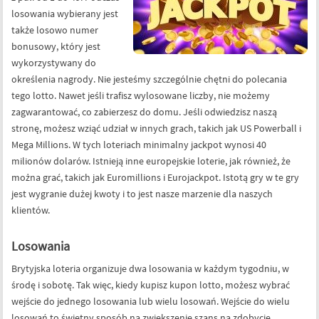
losowania wybierany jest
także losowo numer
bonusowy, który jest
wykorzystywany do
określenia nagrody. Nie jesteśmy szczególnie chętni do polecania
tego lotto. Nawet jeśli trafisz wylosowane liczby, nie możemy
zagwarantować, co zabierzesz do domu. Jeśli odwiedzisz naszą
stronę, możesz wziąć udział w innych grach, takich jak US Powerball i
Mega Millions. W tych loteriach minimalny jackpot wynosi 40
milionów dolarów. Istnieją inne europejskie loterie, jak również, że
można grać, takich jak Euromillions i Eurojackpot. Istotą gry w te gry
jest wygranie dużej kwoty i to jest nasze marzenie dla naszych
klientów.
Losowania
Brytyjska loteria organizuje dwa losowania w każdym tygodniu, w
środę i sobotę. Tak więc, kiedy kupisz kupon lotto, możesz wybrać
wejście do jednego losowania lub wielu losowań. Wejście do wielu
losowań to świetny sposób na zwiększenie szans na zdobycie