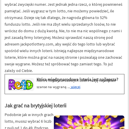
wybrać zwycięski numer. Jest jednak jedna rzecz, o której powinieneś
pamiętać. Jeśli wygrasz w tym lotto, nie możemy powiedzieć, ile
otrzymasz. Dzieje się tak dlatego, że nagroda główna to 52%
funduszu lotto. Jeśli nie ma zbyt wielu sprzedanych losów, to nie
wrócisz do domu z dużą kwotą. Nie, to nie ma nic wspólnego z nami i
jest zasadą firmy loteryjnej. Możesz sprawdzić naszą stronę pod
adresem jackpotlottery.com, aby wejść do tego lotto lub wybrać
spośród wielu innych loterii. Istnieją najlepsze międzynarodowe
loterie, które można grać na naszej stronie i pozwalają one zachować
swoje wygrane. Możesz też spróbować tego zamiast tego. To już
zależy od Ciebie.
Która międzynarodowa loteria jest najlepsza?
Które z Międzynarodowych Loterii mają największe
szanse na wygraną ...
więcej
Jak grać na brytyjskiej loterii
Podobnie jak w innych grach
lotto, musisz wybrać 6 liczb
z puli od 1 do 49. Podczas