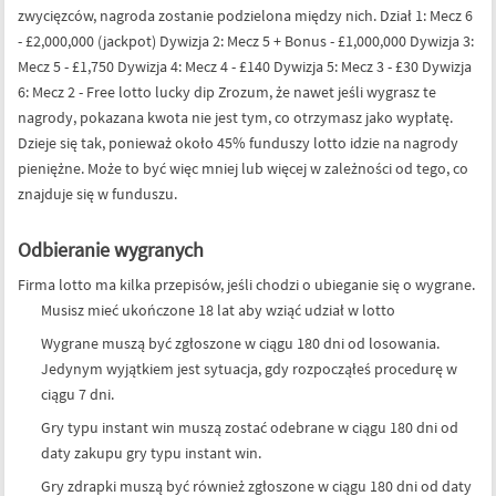
zwycięzców, nagroda zostanie podzielona między nich. Dział 1: Mecz 6
- £2,000,000 (jackpot) Dywizja 2: Mecz 5 + Bonus - £1,000,000 Dywizja 3:
Mecz 5 - £1,750 Dywizja 4: Mecz 4 - £140 Dywizja 5: Mecz 3 - £30 Dywizja
6: Mecz 2 - Free lotto lucky dip Zrozum, że nawet jeśli wygrasz te
nagrody, pokazana kwota nie jest tym, co otrzymasz jako wypłatę.
Dzieje się tak, ponieważ około 45% funduszy lotto idzie na nagrody
pieniężne. Może to być więc mniej lub więcej w zależności od tego, co
znajduje się w funduszu.
Odbieranie wygranych
Firma lotto ma kilka przepisów, jeśli chodzi o ubieganie się o wygrane.
Musisz mieć ukończone 18 lat aby wziąć udział w lotto
Wygrane muszą być zgłoszone w ciągu 180 dni od losowania.
Jedynym wyjątkiem jest sytuacja, gdy rozpocząłeś procedurę w
ciągu 7 dni.
Gry typu instant win muszą zostać odebrane w ciągu 180 dni od
daty zakupu gry typu instant win.
Gry zdrapki muszą być również zgłoszone w ciągu 180 dni od daty