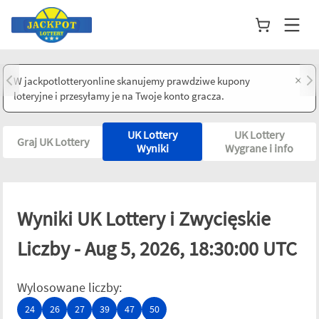
×
W jackpotlotteryonline skanujemy prawdziwe kupony
loteryjne i przesyłamy je na Twoje konto gracza.
UK Lottery
UK Lottery
Graj UK Lottery
Wyniki
Wygrane i info
Wyniki UK Lottery i Zwycięskie
Liczby - Aug 5, 2026, 18:30:00 UTC
Wylosowane liczby
:
24
26
27
39
47
50