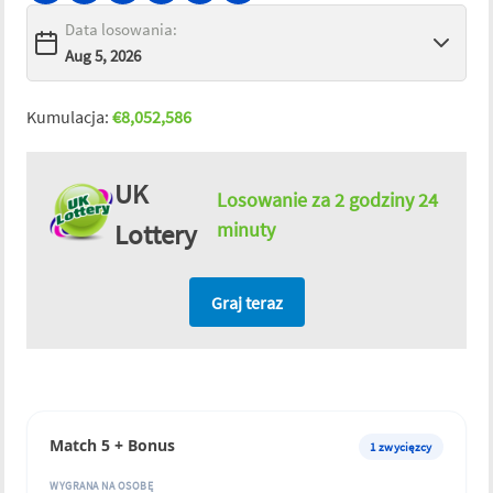
Data losowania
:
Kumulacja
:
€
8,052,586
UK
Losowanie za
2 godziny 24
Lottery
minuty
Graj teraz
Match 5 + Bonus
1
zwycięzcy
WYGRANA NA OSOBĘ