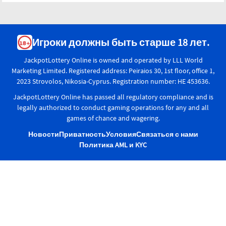
Игроки должны быть старше 18 лет.
JackpotLottery Online is owned and operated by LLL World
Marketing Limited. Registered address: Peiraios 30, 1st floor, office 1,
2023 Strovolos, Nikosia-Cyprus. Registration number: HE 453636.
JackpotLottery Online has passed all regulatory compliance and is
legally authorized to conduct gaming operations for any and all
games of chance and wagering.
Новости
Приватность
Условия
Связаться с нами
Политика AML и KYC