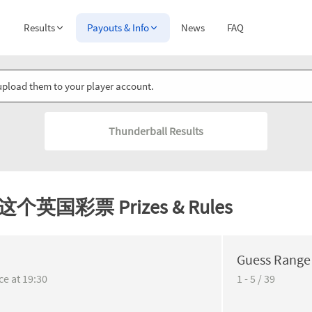
Results
Payouts & Info
News
FAQ
 upload them to your player account.
Thunderball Results
玩这个英国彩票
Prizes & Rules
Guess Range
ce at 19:30
1
-
5
/
39