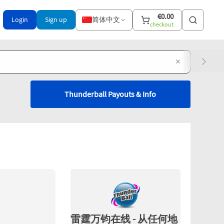
€
0.00
Login
Sign up
简体中文
checkout
×
Thunderball Payouts & Info
雷霆万钧在线 - 从任何地