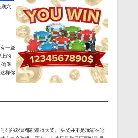
星期六
，有一些
理上的
，确保
，这样你
号码的彩票都能赢得大奖。 头奖并不是玩家在这