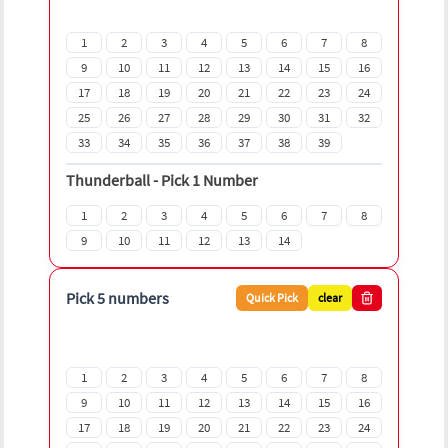
1
2
3
4
5
6
7
8
9
10
11
12
13
14
15
16
17
18
19
20
21
22
23
24
25
26
27
28
29
30
31
32
33
34
35
36
37
38
39
Thunderball
-
Pick 1 Number
1
2
3
4
5
6
7
8
9
10
11
12
13
14
Pick 5 numbers
Quick Pick
clear
1
2
3
4
5
6
7
8
9
10
11
12
13
14
15
16
17
18
19
20
21
22
23
24