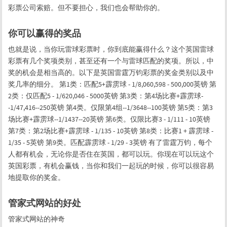
你的现金。对于超过2500欧元的金额，你可能需要填写索赔表，向
彩票公司索赔。但不要担心，我们也会帮助你的。
你可以赢得的奖品
也就是说，当你玩雷球彩票时，你到底能赢得什么？这个英国雷球
彩票有几个奖项类别，甚至还有一个与雷球匹配的奖项。所以，中
奖的机会是相当高的。以下是英国雷霆万钧彩票的奖金类别以及中
奖几率的细分。 第1类：匹配5+霹雳球 - 1/8,060,598 - 500,000英镑 第
2类：仅匹配5 - 1/620,046 - 5000英镑 第3类：第4场比赛+霹雳球-
-1/47,416--250英镑 第4类。仅限第4组--1/3648--100英镑 第5类：第3
场比赛+霹雳球--1/1437--20英镑 第6类。仅限比赛3 - 1/111 - 10英镑
第7类：第2场比赛+霹雳球 - 1/135 - 10英镑 第8类：比赛1 + 霹雳球 -
1/35 - 5英镑 第9类。匹配霹雳球 - 1/29 - 3英镑 有了雷霆万钧，每个
人都有机会，无论你是否住在英国，都可以玩。你现在可以玩这个
英国彩票，有机会赢钱，当你和我们一起玩的时候，你可以很容易
地提取你的奖金。
管家式网站的好处