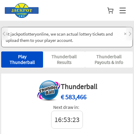
×
At jackpotlotteryonline, we scan actual lottery tickets and
upload them to your player account.
Play
Thunderball
Thunderball
Thunderball
Results
Payouts & Info
Thunderball
€
583,466
Next draw in:
16:53:23