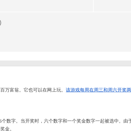
)
就百万富翁。它也可以在网上玩。
该游戏每周在周三和周六开奖
选择6个数字。当开奖时，六个数字和一个奖金数字一起被选中。
的奖金。