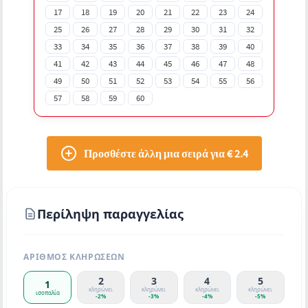
17
18
19
20
21
22
23
24
25
26
27
28
29
30
31
32
33
34
35
36
37
38
39
40
41
42
43
44
45
46
47
48
49
50
51
52
53
54
55
56
57
58
59
60
Προσθέστε άλλη μια σειρά για € 2.4
Περίληψη παραγγελίας
ΑΡΙΘΜΟΣ ΚΛΗΡΩΣΕΩΝ
2
3
4
5
1
κληρώνει
κληρώνει
κληρώνει
κληρώνει
ισοπαλία
-
2
%
-
3
%
-
4
%
-
5
%