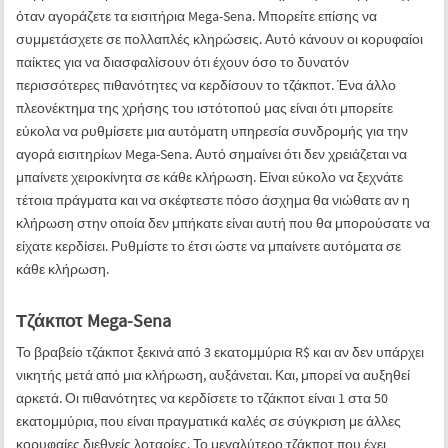
όταν αγοράζετε τα εισιτήρια Mega-Sena. Μπορείτε επίσης να
συμμετάσχετε σε πολλαπλές κληρώσεις. Αυτό κάνουν οι κορυφαίοι
παίκτες για να διασφαλίσουν ότι έχουν όσο το δυνατόν
περισσότερες πιθανότητες να κερδίσουν το τζάκποτ. Ένα άλλο
πλεονέκτημα της χρήσης του ιστότοπού μας είναι ότι μπορείτε
εύκολα να ρυθμίσετε μια αυτόματη υπηρεσία συνδρομής για την
αγορά εισιτηρίων Mega-Sena. Αυτό σημαίνει ότι δεν χρειάζεται να
μπαίνετε χειροκίνητα σε κάθε κλήρωση. Είναι εύκολο να ξεχνάτε
τέτοια πράγματα και να σκέφτεστε πόσο άσχημα θα νιώθατε αν η
κλήρωση στην οποία δεν μπήκατε είναι αυτή που θα μπορούσατε να
είχατε κερδίσει. Ρυθμίστε το έτσι ώστε να μπαίνετε αυτόματα σε
κάθε κλήρωση.
Τζάκποτ Mega-Sena
Το βραβείο τζάκποτ ξεκινά από 3 εκατομμύρια R$ και αν δεν υπάρχει
νικητής μετά από μια κλήρωση, αυξάνεται. Και, μπορεί να αυξηθεί
αρκετά. Οι πιθανότητες να κερδίσετε το τζάκποτ είναι 1 στα 50
εκατομμύρια, που είναι πραγματικά καλές σε σύγκριση με άλλες
κορυφαίες διεθνείς λοταρίες. Το μεγαλύτερο τζάκποτ που έχει