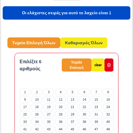
Οι ελάχιστες σειρές για αυτό το λαχείο είναι 1
Τυχαία Επιλογή Όλων
Καθαρισμός Όλων
Επιλέξτε 6
Τυχαία
clear
Επιλογή
αριθμούς
1
2
3
4
5
6
7
8
9
10
11
12
13
14
15
16
17
18
19
20
21
22
23
24
25
26
27
28
29
30
31
32
33
34
35
36
37
38
39
40
41
42
43
44
45
46
47
48