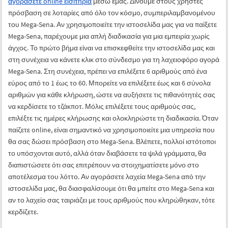
αγοράσετε online εισιτήρια
μέσω εμάς. Δίνουμε στους χρήστες
πρόσβαση σε λοταρίες από όλο τον κόσμο, συμπεριλαμβανομένου
του Mega-Sena. Αν χρησιμοποιείτε την ιστοσελίδα μας για να παίξετε
Mega-Sena, παρέχουμε μια απλή διαδικασία για μια εμπειρία χωρίς
άγχος. Το πρώτο βήμα είναι να επισκεφθείτε την ιστοσελίδα μας και
στη συνέχεια να κάνετε κλικ στο σύνδεσμο για τη λαχειοφόρο αγορά
Mega-Sena. Στη συνέχεια, πρέπει να επιλέξετε 6 αριθμούς από ένα
εύρος από το 1 έως το 60. Μπορείτε να επιλέξετε έως και 6 σύνολα
αριθμών για κάθε κλήρωση, ώστε να αυξήσετε τις πιθανότητές σας
να κερδίσετε το τζάκποτ. Μόλις επιλέξετε τους αριθμούς σας,
επιλέξτε τις ημέρες κλήρωσης και ολοκληρώστε τη διαδικασία. Όταν
παίζετε online, είναι σημαντικό να χρησιμοποιείτε μια υπηρεσία που
θα σας δώσει πρόσβαση στο Mega-Sena. Βλέπετε, πολλοί ιστότοποι
το υπόσχονται αυτό, αλλά όταν διαβάσετε τα ψιλά γράμματα, θα
διαπιστώσετε ότι σας επιτρέπουν να στοιχηματίσετε μόνο στο
αποτέλεσμα του λόττο. Αν αγοράσετε λαχεία Mega-Sena από την
ιστοσελίδα μας, θα διασφαλίσουμε ότι θα μπείτε στο Mega-Sena και
αν το λαχείο σας ταιριάζει με τους αριθμούς που κληρώθηκαν, τότε
κερδίζετε.