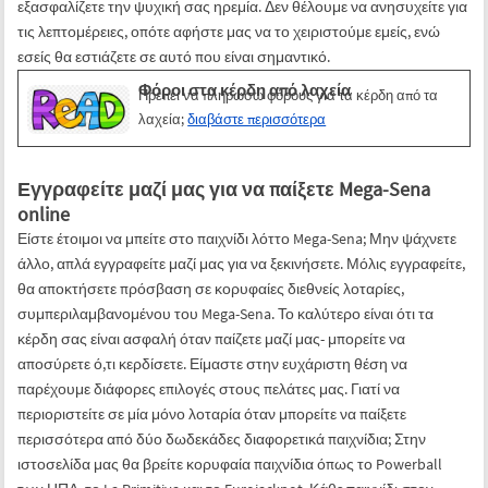
εξασφαλίζετε την ψυχική σας ηρεμία. Δεν θέλουμε να ανησυχείτε για
τις λεπτομέρειες, οπότε αφήστε μας να το χειριστούμε εμείς, ενώ
εσείς θα εστιάζετε σε αυτό που είναι σημαντικό.
Φόροι στα κέρδη από λαχεία
Πρέπει να πληρώσω φόρους για τα κέρδη από τα λαχεία;
διαβάστε
περισσότερα
Εγγραφείτε μαζί μας για να παίξετε Mega-Sena
online
Είστε έτοιμοι να μπείτε στο παιχνίδι λόττο Mega-Sena; Μην ψάχνετε
άλλο, απλά εγγραφείτε μαζί μας για να ξεκινήσετε. Μόλις εγγραφείτε,
θα αποκτήσετε πρόσβαση σε κορυφαίες διεθνείς λοταρίες,
συμπεριλαμβανομένου του Mega-Sena. Το καλύτερο είναι ότι τα
κέρδη σας είναι ασφαλή όταν παίζετε μαζί μας- μπορείτε να
αποσύρετε ό,τι κερδίσετε. Είμαστε στην ευχάριστη θέση να
παρέχουμε διάφορες επιλογές στους πελάτες μας. Γιατί να
περιοριστείτε σε μία μόνο λοταρία όταν μπορείτε να παίξετε
περισσότερα από δύο δωδεκάδες διαφορετικά παιχνίδια; Στην
ιστοσελίδα μας θα βρείτε κορυφαία παιχνίδια όπως το Powerball