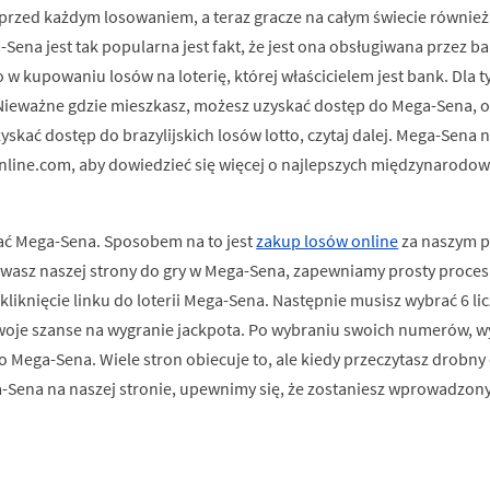
na przed każdym losowaniem, a teraz gracze na całym świecie równie
Sena jest tak popularna jest fakt, że jest ona obsługiwana przez 
w kupowaniu losów na loterię, której właścicielem jest bank. Dla tyc
 Nieważne gdzie mieszkasz, możesz uzyskać dostęp do Mega-Sena, o
yskać dostęp do brazylijskich losów lotto, czytaj dalej. Mega-Sena n
line.com, aby dowiedzieć się więcej o najlepszych międzynarodowy
grać Mega-Sena. Sposobem na to jest
zakup losów online
za naszym p
 używasz naszej strony do gry w Mega-Sena, zapewniamy prosty proc
kliknięcie linku do loterii Mega-Sena. Następnie musisz wybrać 6 li
woje szanse na wygranie jackpota. Po wybraniu swoich numerów, wyb
do Mega-Sena. Wiele stron obiecuje to, ale kiedy przeczytasz drobny 
a-Sena na naszej stronie, upewnimy się, że zostaniesz wprowadzony