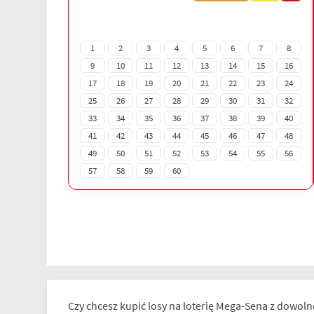
1
2
3
4
5
6
7
8
9
10
11
12
13
14
15
16
17
18
19
20
21
22
23
24
25
26
27
28
29
30
31
32
33
34
35
36
37
38
39
40
41
42
43
44
45
46
47
48
49
50
51
52
53
54
55
56
57
58
59
60
Czy chcesz kupić losy na loterię Mega-Sena z dowolne