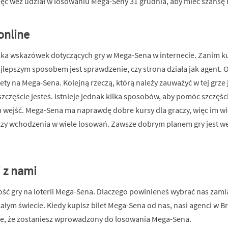
Więc weź udział w losowaniu Mega-Seny 31 grudnia, aby mieć szansę
online
kilka wskazówek dotyczących gry w Mega-Sena w internecie. Zanim k
ajlepszym sposobem jest sprawdzenie, czy strona działa jak agent. 
ty na Mega-Sena. Kolejną rzeczą, którą należy zauważyć w tej grze jes
 szczęście jesteś. Istnieje jednak kilka sposobów, aby pomóc szczęśc
u wejść. Mega-Sena ma naprawdę dobre kursy dla graczy, więc im wi
zy wchodzenia w wiele losowań. Zawsze dobrym planem gry jest wej
i z nami
iwość gry na loterii Mega-Sena. Dlaczego powinieneś wybrać nas zami
ałym świecie. Kiedy kupisz bilet Mega-Sena od nas, nasi agenci w Braz
e, że zostaniesz wprowadzony do losowania Mega-Sena.