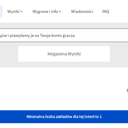
Wyniki
Wygrane i info
Wiadomości
FAQ
jne i przesyłamy je na Twoje konto gracza.
Megasena Wyniki
Minimalna liczba zakładów dla tej loterii to 1