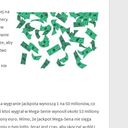
ej na
mery.
ów
wanie
ze, aby
atwo
 nie
 na wygranie jackpota wynoszą 1 na 50 milionów, co
 ktoś wygrał w Mega-Senie wynosił około 53 miliony
liony euro. Mimo, że jackpot Mega-Sena nie sięga
iu o tym lotto, teraz jest czas, aby skoczyć w dół i