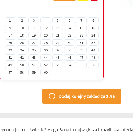
1
2
3
4
5
6
7
8
9
10
11
12
13
14
15
16
17
18
19
20
21
22
23
24
25
26
27
28
29
30
31
32
33
34
35
36
37
38
39
40
41
42
43
44
45
46
47
48
49
50
51
52
53
54
55
56
57
58
59
60
Dodaj kolejny zakład za 2.4 €
go miejsca na świecie? Mega-Sena to największa brazylijska loteria,