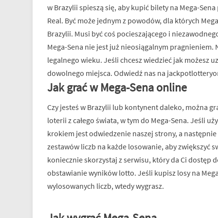
w Brazylii spieszą się, aby kupić bilety na Mega-Se
Real. Być może jednym z powodów, dla których Mega-
Brazylii. Musi być coś pocieszającego i niezawodnego 
Mega-Sena nie jest już nieosiągalnym pragnieniem.
legalnego wieku. Jeśli chcesz wiedzieć jak możesz uz
dowolnego miejsca. Odwiedź nas na jackpotlotteryon
Jak grać w Mega-Sena online
Czy jesteś w Brazylii lub kontynent daleko, można 
loterii z całego świata, w tym do Mega-Sena. Jeśli
krokiem jest odwiedzenie naszej strony, a następnie 
zestawów liczb na każde losowanie, aby zwiększyć s
koniecznie skorzystaj z serwisu, który da Ci dostęp 
obstawianie wyników lotto. Jeśli kupisz losy na Meg
wylosowanych liczb, wtedy wygrasz.
Jak wygrać Mega-Sena