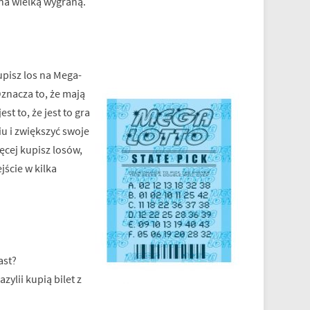
 na wielką wygraną.
upisz los na Mega-
Oznacza to, że mają
t to, że jest to gra
iu i zwiększyć swoje
ęcej kupisz losów,
ście w kilka
ast?
ylii kupią bilet z