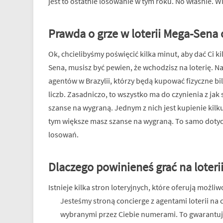
jest to ostatnie losowanie w tym roku. No właśnie. 
Prawda o grze w loterii Mega-Sena 
Ok, chcielibyśmy poświęcić kilka minut, aby dać Ci 
Sena, musisz być pewien, że wchodzisz na loterię. N
agentów w Brazylii, którzy będą kupować fizyczne bile
liczb. Zasadniczo, to wszystko ma do czynienia z jak
szanse na wygraną. Jednym z nich jest kupienie kilk
tym większe masz szanse na wygraną. To samo dotyc
losowań.
Dlaczego powinieneś grać na loteri
Istnieje kilka stron loteryjnych, które oferują możl
Jesteśmy stroną concierge z agentami loterii na c
wybranymi przez Ciebie numerami. To gwarantuj