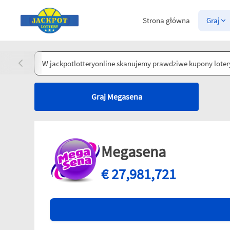
Strona główna
Graj
W jackpotlotteryonline skanujemy prawdziwe kupony lotery
Graj Megasena
Megasena
€
27,981,721