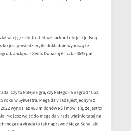
ł w tej grze lotto. Jednak jackpot nie jest jedyną
żko jest powiedzieć, ile dokładnie wynoszą te
ród. Jackpot - Sena: Dopasuj 6 liczb - 35% puli
rada. Czy to kolejna gra, czy kategoria nagród? Cóż,
ę co roku w Sylwestra. Mega da virada jest jednym z
2022 wynosi aż 450 milionów R$ i mówi się, że jest to
nia. Możesz wejść do mega da virada właśnie tutaj na
kret: mega da virada to tak naprawdę Mega-Sena, ale