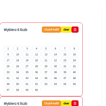
Wybierz 6 liczb
Chybił-trafił
clear
1
2
3
4
5
6
7
8
9
10
11
12
13
14
15
16
17
18
19
20
21
22
23
24
25
26
27
28
29
30
31
32
33
34
35
36
37
38
39
40
41
42
43
44
45
46
47
48
49
50
51
52
53
54
55
56
57
58
59
60
Wybierz 6 liczb
Chybił-trafił
clear