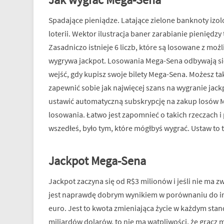
Spadające pieniądze. Latające zielone banknoty izol
loterii. Wektor ilustracja baner zarabianie pieniędzy 
Zasadniczo istnieje 6 liczb, które są losowane z mo
wygrywa jackpot. Losowania Mega-Sena odbywają się
wejść, gdy kupisz swoje bilety Mega-Sena. Możesz tak
zapewnić sobie jak najwięcej szans na wygranie jackp
ustawić automatyczną subskrypcję na zakup losów M
losowania. Łatwo jest zapomnieć o takich rzeczach i 
wszedłeś, było tym, które mógłbyś wygrać. Ustaw to
Jackpot Mega-Sena
Jackpot zaczyna się od R$3 milionów i jeśli nie ma z
jest naprawdę dobrym wynikiem w porównaniu do inn
euro. Jest to kwota zmieniająca życie w każdym stan
miliardów dolarów, to nie ma wątpliwości, że gracz mo