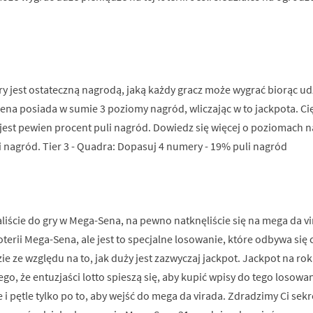
 jest ostateczną nagrodą, jaką każdy gracz może wygrać biorąc udzia
na posiada w sumie 3 poziomy nagród, wliczając w to jackpota. Cię
st pewien procent puli nagród. Dowiedz się więcej o poziomach nag
 nagród. Tier 3 - Quadra: Dopasuj 4 numery - 19% puli nagród
aliście do gry w Mega-Sena, na pewno natknęliście się na mega da vi
ć loterii Mega-Sena, ale jest to specjalne losowanie, które odbywa si
 ze względu na to, jak duży jest zazwyczaj jackpot. Jackpot na rok 
o, że entuzjaści lotto spieszą się, aby kupić wpisy do tego losowa
 i pętle tylko po to, aby wejść do mega da virada. Zdradzimy Ci se