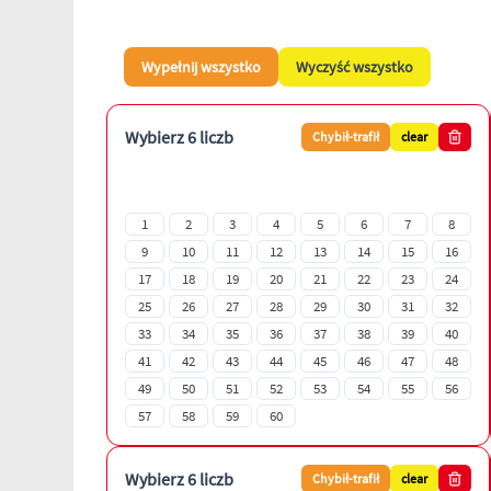
Wypełnij wszystko
Wyczyść wszystko
Wybierz 6 liczb
Chybił-trafił
clear
1
2
3
4
5
6
7
8
9
10
11
12
13
14
15
16
17
18
19
20
21
22
23
24
25
26
27
28
29
30
31
32
33
34
35
36
37
38
39
40
41
42
43
44
45
46
47
48
49
50
51
52
53
54
55
56
57
58
59
60
Wybierz 6 liczb
Chybił-trafił
clear