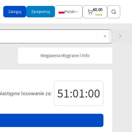
€
0.00
Zaloguj
Zarejestruj
Polski
kasa
×
Megasena Wygrane i info
51:00:59
Następne losowanie za: