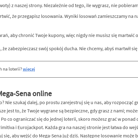
ty) z naszej strony. Niezależnie od tego, ile wygrasz, nie pobieram
artwić, że przegapisz losowania. Wyniki losowań zamieszczamy na na
rań, aby chronić Twoje kupony, więc nigdy nie musisz się martwić o 
 że zabezpieczasz swój spokój ducha. Nie chcemy, abyś martwił się 
ęcej
 Mega-Sena online
? Nie szukaj dalej, po prostu zarejestruj się u nas, aby rozpocząć 
e jest to, że Twoje wygrane są bezpieczne, gdy grasz z nami; może
o co ograniczać się do jednej loterii, skoro możesz grać w ponad d
imitiva i Eurojackpot. Każda gra na naszej stronie jest łatwa do wejś
truj się, aby wejść do Mega-Sena już dziś. Następne losowanie może 