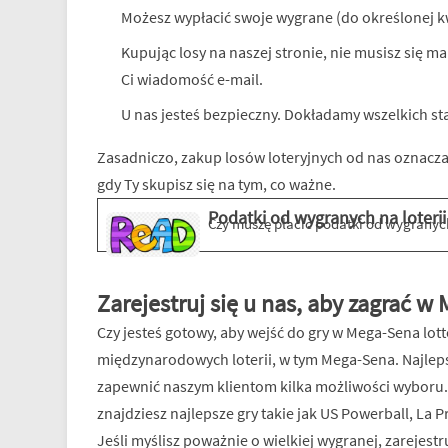
Możesz wypłacić swoje wygrane (do określonej kwo
Kupując losy na naszej stronie, nie musisz się m
Ci wiadomość e-mail.
U nas jesteś bezpieczny. Dokładamy wszelkich sta
Zasadniczo, zakup losów loteryjnych od nas oznacza,
gdy Ty skupisz się na tym, co ważne.
Podatki od wygranych na loterii
Czy muszę płacić podatki od wygranych na loterii?
wi
Zarejestruj się u nas, aby zagrać w
Czy jesteś gotowy, aby wejść do gry w Mega-Sena lotto
międzynarodowych loterii, w tym Mega-Sena. Najlepsz
zapewnić naszym klientom kilka możliwości wyboru. P
znajdziesz najlepsze gry takie jak US Powerball, La Pr
Jeśli myślisz poważnie o wielkiej wygranej, zarejes