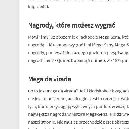
kupić bilet.
Nagrody, które możesz wygrać
Mówiliśmy już obszernie o jackpocie Mega-Sena, który
nagrodą, którą mogą wygrać fani Mega-Seny. Mega-Se
nagrody, ponieważ do każdego poziomu przypisany je
nagród Tier 2 - Quina: Dopasuj 5 numerów - 19% puli
Mega da virada
Co to jest mega da virada? Jeśli kiedykolwiek zagląd
nie jest to ani jedno, ani drugie. Jest to raczej częś
tych, które przyciągają wytrawnych punterów wszędzie
największa nagroda w historii Mega-Sena! Nic dziwneg
naszej stronie. Nie musisz przechodzić przez obręcze