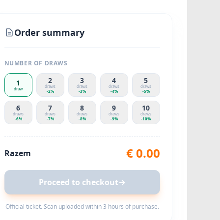
Order summary
NUMBER OF DRAWS
2
3
4
5
1
draws
draws
draws
draws
draw
-
2
%
-
3
%
-
4
%
-
5
%
6
7
8
9
10
draws
draws
draws
draws
draws
-
6
%
-
7
%
-
8
%
-
9
%
-
10
%
€
0.00
Razem
Proceed to checkout
→
Official ticket. Scan uploaded within 3 hours of purchase.