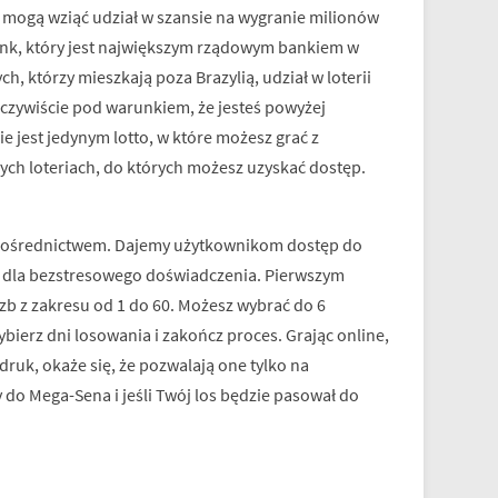
ż mogą wziąć udział w szansie na wygranie milionów
bank, który jest największym rządowym bankiem w
h, którzy mieszkają poza Brazylią, udział w loterii
czywiście pod warunkiem, że jesteś powyżej
ie jest jedynym lotto, w które możesz grać z
ch loteriach, do których możesz uzyskać dostęp.
ośrednictwem. Dajemy użytkownikom dostęp do
es dla bezstresowego doświadczenia. Pierwszym
czb z zakresu od 1 do 60. Możesz wybrać do 6
ierz dni losowania i zakończ proces. Grając online,
druk, okaże się, że pozwalają one tylko na
 do Mega-Sena i jeśli Twój los będzie pasował do