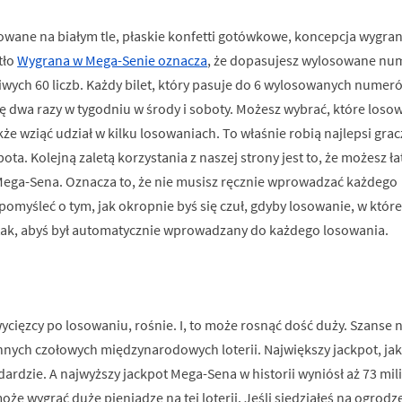
owane na białym tle, płaskie konfetti gotówkowe, koncepcja wygran
tło
Wygrana w Mega-Senie oznacza
, że dopasujesz wylosowane nu
żliwych 60 liczb. Każdy bilet, który pasuje do 6 wylosowanych numer
 dwa razy w tygodniu w środy i soboty. Możesz wybrać, które loso
że wziąć udział w kilku losowaniach. To właśnie robią najlepsi grac
ota. Kolejną zaletą korzystania z naszej strony jest to, że możesz ł
ega-Sena. Oznacza to, że nie musisz ręcznie wprowadzać każdego
pomyśleć o tym, jak okropnie byś się czuł, gdyby losowanie, w które
 tak, abyś był automatycznie wprowadzany do każdego losowania.
wycięzcy po losowaniu, rośnie. I, to może rosnąć dość duży. Szanse
ych czołowych międzynarodowych loterii. Największy jackpot, jaki
dardzie. A najwyższy jackpot Mega-Sena w historii wyniósł aż 73 mi
że wygrać duże pieniądze na tej loterii. Jeśli siedziałeś na ogrodzen