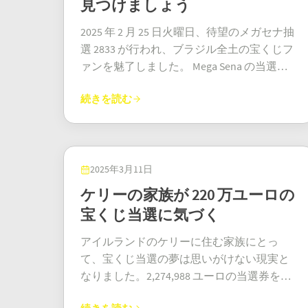
億2000万ユーロという上限があるというこ
見つけましょう
ズマリーは一括払いを選びましたが、それ
ていました。しかし、大金を手にするため
は仕事を続け、資格を取得したいと語って
んて素晴らしい旅だろう！しかし、彼の寛
とは、たとえ2億ドルの大台には届かなくて
でも税引き前で6億2850万ドルという途方も
に走り出す代わりに、彼はただ…チケット
いました。まさに彼の勝利です！ ロト・ジ
大さはそれだけではない。エンリケは賞金
2025 年 2 月 25 日火曜日、待望のメガセナ抽
も、きっと誰かが素晴らしい一日を過ごせ
ない金額になりました。年金払いなら12億
をマットレスの下に隠しました。その衝撃
ャックポット すべては小さなことから始ま
の一部を、40年以上数学を教えていたバレ
選 2833 が行われ、ブラジル全土の宝くじフ
ることを意味しています。 もちろん、メガ
ドルを30年かけて受け取ることができまし
は、それほど現実のものだったようです。
りました。ジェームズはロトのクリスマス
ンシアの地元の学校に寄付することを約束
ァンを魅了しました。 Mega Sena の当選番
ミリオンズの当選確率は天文学的な数字で
たが、今すぐに大金を手にできるなら、待
「いつか当たる」という空想が現実になる
特別抽選で120ポンドを手にしました。幸運
した。「教育が私にすべてを与えてくれ
号と賞金の内訳が公開されました。プレイ
す。3億257万5350分の1です。それでも、夢
つ必要はありません。カリフォルニア宝く
なんて、そうそうあるものではありません
を感じた彼は、新年最初の抽選のためにさ
続きを読む
た」と彼は言う。「今度は、何かを恩返し
ヤーはジャックポットに当たったかどうか
は消えません。私たちはチケットを購入
じは、彼女が必要な資金とカウンセリング
よね？ 静かな希望と寛大な計画 ついに宝
らに5つのロトラインを購入しました。ラッ
したい。」生徒たちは突然、数学の授業に
判断できます。 Mega Sena の当選番号 Mega
し、通勤中に空想にふけり、想像を膨らま
のサポートをすべて受けられるようにしま
くじ売り場に足を踏み入れた時、この億万
キー・ディップを2回ゲットし、ランダムに
とても興味を持つようになるに違いない！
Sena 2833 抽選の当選番号は次のとおりです:
せて何をするかを想像します。なぜなら、
した。なぜなら、突然億万長者になったと
長者はすっかり落ち着いていました。「い
選んだ3つの数字を自分で選びました。そし
彼はまた、ヨーロッパ中を旅行して、若い
1 - 3 - 13 - 16 - 36 - 56 ジャックポットの金額
ほんのたまに、夢は本当に叶うからです。
したら、きっと頭が混乱するだろうからで
つか当たるとずっと思っていました」と彼
てなんと、そのランダムな数字のうち1つが
頃に探検した都市を再訪し、新しい都市を
と賞金基金 ジャックポット:
2025年3月11日
す。専門家たちは予算編成と投資の重要性
は語りました。仕事探しに苦労していた彼
当たりました！ 想像してみてください。あ
発見したいと考えている。「ずっとノルウ
R$131,361,519.85 チケット総売上:
ケリーの家族が 220 万ユーロの
を常に叫んでいますが、正直なところ、こ
にとって、経済的自由という考えは映画の
る朝、ジェームズはガールフレンドの家で
ェーのフィヨルドを訪れたいと思っていた
R$125,410,730.00 ジャックポット当選チケッ
れだけの金額を「予算編成」するというこ
宝くじ当選に気づく
ワンシーンのようだったに違いありませ
早朝に携帯電話をチェックしています。ナ
んだ」と彼は笑いながら言う。「そして
トはリオデジャネイロで販売され、幸運な
とは、「どの島を最初に買うかを決める」
ん。彼のシンプルな願いとは？「ただ幸せ
ショナル・ロッタリー・アプリの画面に、
今、ツアーの割引を待つ必要もない！」自
プレイヤーの 1 人が瞬く間に億万長者にな
アイルランドのケリーに住む家族にとっ
ということでしょう。 さて、ローズマリ
になりたい」まあ、いいでしょう！ 彼は結
ロトの6つの数字全てが当たったというメッ
発的にフィヨルド巡りをすることほど「引
りました! MegSena 2833 の賞金内訳 この抽
て、宝くじ当選の夢は思いがけない現実と
ー・カサロッティがメガミリオンズで獲得
婚しておらず、子供もいませんが、この新
セージが表示されました。彼の最初の考え
退」を象徴するものはないからだ。エンリ
選で合計 11,553 人のプレイヤーが賞金を獲
なりました。2,274,988 ユーロの当選券を手
した12億ドルのジャックポットは、単なる
たに得た富を大いに活用しようと計画して
は？ きっと夢を見ているんだ、でした。
ケの勝利は数字だけにとどまらない。それ
得しました。賞金は少額の現金から人生を
にした家族は、請求手続きを開始しました
大金ではありません。これは、最高額のゲ
います。まず彼が考えていることの一つ
「信じられなかった」と彼は言った。恋人
は、新たな思い出、叶った夢、そして愛の
変えるほどの賞金までさまざまです。賞金