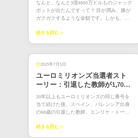
なんと、なんと3億4800万ドルものジャック
ポットが出たんですって？ 目が潤み、膝が
ガクガクするような金額です。しかも、こ
れはすべて、2025年6月27日の抽選にバージ
続きを読む
ニア州で販売された一枚の小さなチケット
のおかげです。幸運な当選番号は、なんと
18、21、29、42、50、そしてメガボール2で
した。まさに完璧な星の並び！ これは単な
る当選ではありません。オールドドミニオ
2025年7月5日
ン州史上最大のメガミリオンズ当選金で
ユーロミリオンズ当選者スト
す。「今日の夕食は何にしよう？」という
ーリー：引退した教師が1,700
質問から「島を買うか、それとも小さな国
万ユーロを獲得
を買うか？」という質問まで、一瞬で答え
20年以上もユーロミリオンズの同じ番号を
が変わりました。バージニア州宝くじは、
当て続けた後、スペイン、バレンシア出身
綿の靴下を履いているので、まるで「チャ
の68歳の引退した教師、エンリケ・トーレ
リン」と鳴らすよりも早く当選を確定しま
ス氏がついに大金持ちになりました。揺る
した。一体この魔法はどこで起きたのでし
続きを読む
ぎない努力が報われ、ジャックポットを獲
ょうか？ノーサンバーランド郡バージェス
得したのです。このユーロミリオンズ当選