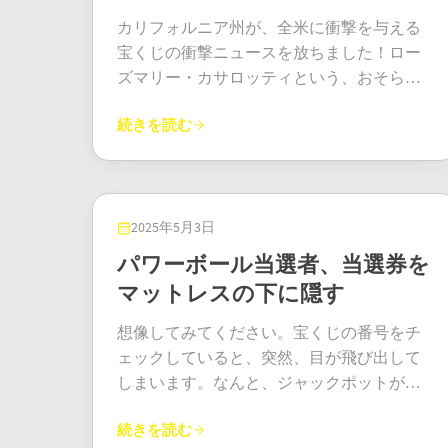
金か？ 若返りの泉のように30年間、安定し
い、エンリケにスマホを渡しました。エン
じを購入し、すべての数字を的中させまし
カリフォルニア州が、全米に衝撃を与える
たキャッシュフローが欲しいですか？それ
リケは一目見ただけで、喜びと信じられな
た。そんな火曜日の夜を想像できますか？
宝くじの衝撃ニュースを放ちました！ロー
とも、1億5550万ドルを一気に手に入れたい
い気持ちで涙を流しました。きっと、どの
結果を確認すると、数字が一つずつ表示さ
ズマリー・カサロッティという、おそらく
ですか？ まるでゆったりとしたクルーズと
先生も解きたいと夢見るような数学の問題
れ... 息を呑む... また息を呑む... そして、
聞いたことのない名前が、2024年12月にメ
プライベートジェットのどちらかを選ぶよ
でしょう！次に湧き上がったのは、喜び、
「たった今、2億ドルを当てた！」と気づき
続きを読む
ガミリオンズで驚異の12億ドルのジャック
うなものです。どちらも素晴らしいです
信じられない気持ち、そして深い感謝の気
ました。まるでお金が文字通り木から生え
ポットを当てた幸運の女性として、アメリ
が、どちらかの方がはるかに早く目的地に
持ちという感情の波でした。エンリケと家
てくる夢の中で、たまたま魔法の森を見つ
カの歴史に刻まれました。そう、12億ドル
たどり着けます。金融の専門家たちは、ま
族は、人生を変えるようなニュースを受け
けたような気分だったに違いありません。
です。何ヶ月もの間「一体誰だ？」と騒が
るで屋上から叫んでいるようです。「落ち
止めるため、静かな夕食を共にしました。
メガミリオンズ・ジャックポット当選者 さ
れていましたが、ついに当選しました。憶
2025年5月3日
着いて！チームを組んで！いとこのアール
「あの時は、お金のことなど考えていませ
て、このような巨額当選の場合、「一括払
測が飛び交う中、ローズマリーはついに
パワーボール当選者、当選券を
に当選したことを内緒にするな！」だっ
んでした」と彼は振り返ります。祝福、衝
いか年金払いか」という議論は常に大きな
2025年3月に脚光を浴びることになった。
て、こんなに大金が当たったら、みんなが
マットレスの下に隠す
撃、そして心からの感謝といった様々な感
話題となりますが、今回のメガミリオン
この金のチケットは、北カリフォルニアの
突然、自分が親戚だってことを思い出すん
情が押し寄せてきました。エンリケと愛す
ズ・ジャックポット当選者は、目先の利益
コットンウッドにあるサークルKのコンビニ
想像してみてください。宝くじの番号をチ
ですから。 バージニア州は、当選の内緒話
る人たちは、この瞬間を味わうため、静か
である一括払いを選びました。税引き後で
エンスストアで販売された。幸運は、大都
ェックしていると、突然、目が飛び出して
を許してくれる、そんな素敵な州の一つで
な夕食を選びました。「あの時は、お金の
も、その額はなんと1億4,200万ドルにもな
市にいようが地図上の小さな点にいようが
しまいます。なんと、ジャックポットが当
す。匿名性が鍵です。こんなに大金が当た
ことばかり考えていました。今は、手の届
ります。正直に言って、誰が彼らを責めら
関係ないということを示している。ガソリ
たったのです！なんと4,780万ランド！ 最初
った後にスーパーに行こうとしたらどうな
くところにあると感じられる夢のことばか
れるでしょうか？年金で分散投資できると
ンとガムを買いにちょっと立ち寄っただけ
続きを読む
に何をしますか？叫ぶ？飛び跳ねる？ クワ
るか想像してみてください！「ちょっとだ
り考えていました」と彼は言います。ほん
はいえ、今すぐにこれだけの現金を手にし