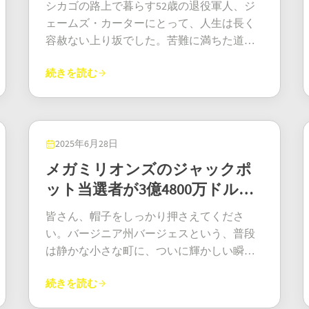
シカゴの路上で暮らす52歳の退役軍人、ジ
ェームズ・カーターにとって、人生は長く
容赦ない上り坂でした。苦難に満ちた道の
り、身の毛もよだつような孤独、そして頭
続きを読む
がくらくらするほどの不安。そんな日々が
2025年5月、まさに「こんなこと、ありえな
い」と思わせるような瞬間に、すべてが一
変しました。ポケットに数ドルしか入って
いないジェームズは、コンビニエンススト
2025年6月28日
アに入りました。おそらく、熱いコーヒー
メガミリオンズのジャックポ
で気分を落ち着かせたいだけだったのでし
ット当選者が3億4800万ドルの
ょう。しかし、土壇場での衝動に駆られ、
賞金を手に
10ドルのスクラッチカードを手に入れたの
皆さん、帽子をしっかり押さえてくださ
です。それが彼の人生を大きく変えること
い。バージニア州バージェスという、普段
になるのです。あの小さなボール紙に？な
は静かな小さな町に、ついに輝かしい瞬間
んと、なんと100万ドルもの当選金が隠され
が訪れました。まさに、まばゆいばかりの
ていたのです。 「ただそこに立ち尽くし、
続きを読む
輝きです。2025年6月27日、メガミリオンズ
じっと見つめていました。脳が、まるで残
のジャックポット当選者は、当選番号6つす