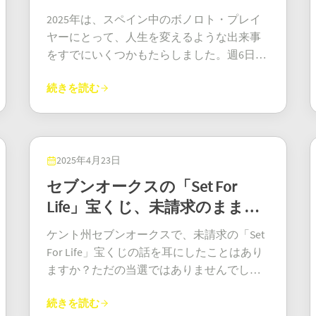
ラムの親切に頼り、ただ生き延びようとし
吹雪が飛び散り、巨大なノベルティ小切手
です。本当に、誰か歴史に名を残してくだ
2025年は、スペイン中のボノロト・プレイ
ていたのです。しかし、スクラッチカード
が贈られる記者会見はまだ期待できませ
さい！ この驚異的な当選は、オズ・ロト
ヤーにとって、人生を変えるような出来事
で当たったのは？それは単なるお金ではあ
ん。彼らの今後の計画は？おそらく「仕事
1633の抽選で当選したもの。そして、なん
をすでにいくつかもたらしました。週6日開
りませんでした。二度と見ることはないと
をしない」ことと「暖かい場所へ旅行す
と、この当選者はディビジョン1を制覇した
催されるスピーディーな宝くじ、ボノロト
思っていた扉を開く鍵だったのです。 彼が
る」ことくらいでしょう。 さあ、メガミリ
唯一の人物でした。こうして、彼はごく普
続きを読む
は、すでに巨額の現金をもたらそうとして
まず賢明な行動に出たのは、信頼できるア
オンズのジャックポット当選者にとっての
通の人から「小さな国を買えるほどの資金
います。まさに人生を変えるような出来事
ドバイスを得ることでした。幸運なこと
楽しみな部分（というか、ファイナンシャ
を持つ億万長者」へと変貌を遂げたので
です。2025年初頭のハイライトを見てみま
に、ホームレスの退役軍人を支援する地元
ルアドバイザーにとってはまさに頭を悩ま
す。彼の身元は当然ながら伏せられていま
しょう。ちょっとした間接的な当選は誰だ
の非営利団体が、彼に無料で法律と財務に
せる部分）がやってきます。3億4800万ドル
す（私たちもきっと身を隠してしまうでし
って必要ですからね。 2025年2月1日
2025年4月23日
関するアドバイスを提供してくれました。
を29年間かけてゆっくりと分割して受け取
ょう！）。しかし、彼がオズ・ロッタリー
（土）、誰かが大当たりを当てました。そ
セブンオークスの「Set For
ジェームズは一括払いを選択しました。税
るのか？つまり、かなり年老いてから、実
ズを通してオンラインで18ゲームのエント
う、メインナンバー6つすべてが完璧に揃
引き後、約65万ドルになりました。そし
Life」宝くじ、未請求のまま引
質的に非常に手厚い手当を受け取るのか？
リーを賢く購入したことは確かです。しか
い、さらに補助ナンバーとリインテグロナ
て、彼の最優先事項は？それは、ずっと住
それとも、税引き後でも1億5500万ドルとい
き取られず
も、これは本物です。 驚くべきは、彼はこ
ンバーも加わったのです。数字そのもの
ケント州セブンオークスで、未請求の「Set
める家を見つけることでした。1週間も経た
う高額な一括現金払いを選ぶのか？どちら
の大金に全く気づいていなかったことで
（03、10、26、29、30、32、そして47と1）
For Life」宝くじの話を耳にしたことはあり
ないうちに、シカゴのサウスサイドにあ
にしても、ひ孫の代まで学費の心配をしな
す！おそらく、請求書の支払いや夕食の予
は、今頃誰かの壁に額装されていることで
ますか？ただの当選ではありませんでし
る、小さいながらも信じられないほど居心
くて済むだけのお金の話です。一世代分の
定など、退屈な日々を過ごしていたのでし
しょう。 正確な当選金額はすぐには公表さ
た。「Set For Life」賞品です。これは、30年
地の良いアパートの賃貸契約を結びまし
財産？OK。生涯の経済的安定？もう一度確
ょう。そしてアカウントにログインする
れませんでしたが、特に同じ日にラ・プリ
続きを読む
間毎月1万ポンドが銀行口座に振り込まれ、
た。 「鍵をかけられるドア、ちゃんと眠れ
認。純金のトイレを買うお金くらい？夢中
と、目玉が飛び出るほどのニュースが飛び