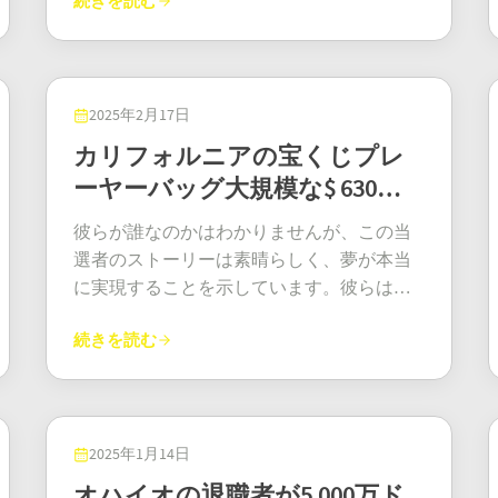
続きを読む
ら、うっかりハズレを買ってしまわないよ
額のジャックポットに当選した人はいませ
ん。これは、ジャックポットが天文学的な
月23日です。残念ながら、大々的な宣伝と
そして予期せぬ希望がもたらす深い影響を
ーボールは宝くじ愛好家から賞賛され続け
リオンズ・ジャックポット当選者は、州史
獲得しました。メインの Powerball の 4 つの
うに祈る時代は終わりました。このプラッ
んでしたが、それでも多くの人がかなりの
額であるにもかかわらず、宝くじに当たっ
心からの嘆願にもかかわらず、謎の当選者
力強く証明しています。それは、時に、ほ
ています。ジャックポットはロトやユーロ
上最高額となる3億4800万ドルを獲得しまし
番号と Powerball が一致すると、グランド
トフォームを使えば、ソファに座りながら
賞金を獲得しました。 当選番号とジャック
たような気分になりながら雷に打たれなが
は期限までに名乗り出ませんでした。30年
んの一瞬の出来事が、安らぎだけでなく、
ミリオンズなどよりも小さいですが、最高
た。これまでにわかっていることはすべて
ジャックポットのすぐ下の高額賞金層に入
お気に入りの抽選に参加できます。簡単、
ポットの内訳 この大抽選の当選番号は 21、
らユニコーンを見つけたような、あの巨大
以上かけて莫大な金額になる「Set For Life」
人生を立て直すために必要な尊厳と目的を
賞金を獲得する確率は大幅に高く、正確に
ここにあります。
ります。チケット所有者が Power Play 機能
安全、そして何よりも、瞬時に当選が確定
45、48、72、79、87 で、さらにジョリー番
2025年2月17日
なユーロ宝くじよりもはるかにアクセスし
の高額賞金は、当選券を持っていた人にと
見出すことができるということを、鮮やか
は 8,060,598 分の 1 です。より頻繁に、達成
を選択した場合、賞金は乗数によって決ま
します。もう行列に並んで汗を流す必要は
号は 73、スーパースター番号は 89 でした。
やすいものです。 2025 年が進むにつれて、
カリフォルニアの宝くじプレ
って期限切れとなりました。受け入れがた
に思い出させてくれるのです。
可能な勝利を望みながら、高額賞金の興奮
り、より大きな配当になる可能性がありま
ありません！ そして、オーストラリアに住
グランド ジャックポットはそのままでした
ボノロトの当選者リストは増え続けるだろ
い事実ですよね？ 誰かが黄金の宝くじを持
ーヤーバッグ大規模な$ 630メ
も楽しみたいファンにとって、これは頼り
す。巨額のジャックポットを狙っている
んでいない人にとって、大きな夢を見るの
が、抽選では幸運なプレイヤーに賞金が降
うと確信できます。小さな町、大きな都
っていたにもかかわらず、何らかの理由で
になるゲームです。 土曜日の抽選は、サン
ガミリオンジャックポット
と、このような大きな賞金を逃しがちで
にオーストラリアのパスポートは必要あり
り注ぎました。 5 人のプレイヤーが 5 つの
市、それは関係ありません。ボノロトは、
彼らが誰なのかはわかりませんが、この当
そのチャンスを逃してしまったのです。明
ダーボールがスリリングな勝利をもたらす
す。 50,000 ドルの賞金は高額です。借金の
ません。このサイトでは、ユーロミリオン
番号で大当たり ジャックポットに当選した
たまに、ほんのたまに、あなたの数字が当
選者のストーリーは素晴らしく、夢が本当
るい面としては、請求されなかったお金は
ことができることを再び証明しました。抽
削減、休暇、または退職資金の機会を提供
ズ、パワーボール、メガミリオンズ、そし
人はいませんでしたが、5 人のプレイヤーは
たることを証明し続けています。 ですか
に実現することを示しています。彼らは他
ただ消えるのではなく、英国中の様々な慈
選は、公正さと透明性を確保するために厳
します。 賞金の受け取り場所と時期 宝くじ
てもちろん、当サイトの目玉であるオズ・
5 つの番号を当てたので大喜びでした。各当
ら、まだ迷っているなら、2025 年の 2 月と
の誰かと同じように、メガミリオンズのチ
善事業や慈善団体に国営宝くじが寄付する
格な手順で行われます。全国のプレイヤー
の当選者は、未請求の賞金はいずれ期限切
ロトなど、世界中の高額抽選への扉を開き
選者は 26,488.50 ユーロの賞金を受け取りま
続きを読む
5 月を見てください。当選者が出ています!
ケットを買いました。コンビニに立ち寄っ
資金に加えられるということです。宝くじ
は、数字が明らかになるのを息を殺して見
れになるため、賞金をすぐに受け取ること
ます。 あなたの番です！ なぜあなたはダメ
した。ジャックポットではありませんが、
大当たりです!チケットを手に入れて、ボノ
ただけ – それが人生を変えるものになると
は設立以来、1日あたり400万ポンド以上を
守り、幸運な 2 人のプレイヤーにとってす
が重要です。ロードアイランド州の宝くじ
なの？ このようなストーリーは、ただの心
26,488.50 ユーロは依然として多額の金額で
ロトの輝かしい当選者リストにあなたの名
は誰も思わなかったでしょう。抽選結果が
慈善事業のために集め、7,400人以上の億万
べてが完璧に一致しました。サンダーボー
の規則によると、パワーボールの当選者は
温まるニュースではありません。純粋なイ
あり、SuperEnalotto には勝つ方法がたくさ
前を加えませんか？
発表され、このラッキーな人は、5つの番号
長者を輩出してきました。つまり、そのお
ルのチケット 1 枚につき、当選のチャンス
抽選日から 12 か月以内に賞金を受け取るこ
ンスピレーションです！「タスマニアの男
んあることを示しています。 請求されてい
とメガボールをすべて一致させていること
2025年1月14日
金はこれからも良いことに使われ続けると
が複数あり、1 つの数字とサンダーボールが
とができます。賞金を受け取るには、2026
性が記録破りの7000万ドルのオズ・ロトの
ない宝くじのお金はどうなるのですか? 6 つ
に気づきました。信じられないことです
いうことです。これは素晴らしいことで
オハイオの退職者が5,000万ド
一致するだけでも少額の現金賞金が得られ