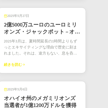
ます。「ただ、楽しみのために買っただけ
った出来事です。彼女は「Set For Life」宝く
です。迷うことなく」誰にでも経験がある
じで見事に大当たりし、今後10年間、毎月
と思いますが、衝動買いはたいていチョコ
£10,000（約200万円）を受け取ることにな
2025年5月27日
レートの買い足しくらいです！ EuroMillions
ったのです。総額はなんと£1,200,000（約2
2億5000万ユーロのユーロミリ
Plus 当選 カップルは翌日の夕方までチケッ
億4千万円）にもなります。 そして素晴ら
オンズ・ジャックポット – オ
トを確認すらしませんでした。最終的に結
しいのは、この賞金をすでに心温まる方法
ーストリア
果を確認したのはフィオナでした。「最初
で活用し始めていること。名前を公表して
2025年3月は、夏時間延長の1時間よりもず
の数桁が当たった時は『まさか』と思いま
いないこのグラスゴーの女性（でももうヒ
っとエキサイティングな理由で歴史に刻ま
した」と彼女は振り返ります。「それから
ーローと呼びたい）は、2025年5月初旬の
れました。それは、途方もない、息を呑む
全部当たったと分かったんです。その時
Set For Life抽選の直後に、この人生を変える
ほどの、まさに巨額の2億5000万ユーロのユ
は、ただ固まってしまいました。」いつも
当選に気づいたそうです。ナショナル・ロ
続きを読む
ーロミリオンズ・ジャックポットです！ オ
疑い深いリアムは、最初は彼女が冗談を言
ッタリーの発表によれば、彼女のチケット
ーストリア：ついに公式宝くじの地図に載
っているだけだと思いました。しかし、数
は完璧な一致だったとのこと。5つのメイン
る オーストリアで2億5000万ユーロのユー
字が確定し、チケットが検証されると、信
ナンバーと重要な「ライフボール」も的
ロミリオンズ・ジャックポットが出たこと
じられない現実がようやく身に染みまし
中。まさに宝くじ界のロイヤルストレート
は、ただの勝利ではありません。まさにマ
2025年5月6日
た。50万ユーロも当たったのですから。か
フラッシュ、しかも金のサクランボ付きで
イクドロップの瞬間です。ご存知の通り、
オハイオ州のメガミリオンズ
なりの金額です！ 「現実とは思えませんで
す。 Set For Life Lottery Winner 安定した収
ジャックポットの上限は以前は2億4000万ユ
当選者が1億1200万ドルを獲得
した」とフィオナは驚きの声を漏らしなが
入で「月曜の憂鬱」とお別れ Set For Life
ーロでした。しかし、2024年初頭の巧妙な