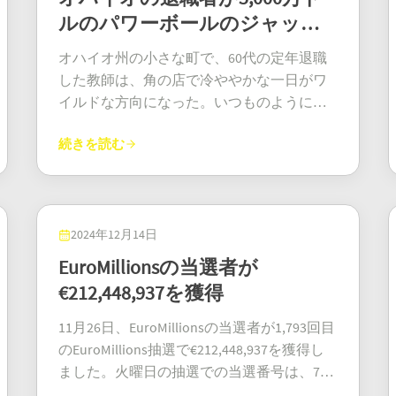
年 3 月までに申し出る必要があります。賞
ジャックポットを獲得」という見出しは、
の数字すべてに正しく一致するチケットが
が、確率は本当にすごいです – 302.6百万分
す。 でも、これは本当に素晴らしい話で
ます。しかし、この 2 人のプレイヤーが今
ルのパワーボールのジャック
金を受け取るには、ロードアイランド州宝
ただ一人の男性が大当たりしたという話で
ないため、ジャックポットは繰り越され、
の1です。まるで奇跡のようです。賢い判
す！これは厳しくも少し辛い警告です。宝
享受できる最高賞金 50 万ポンドに匹敵する
くじ本部に直接出向き、正式に署名された
ポットを獲得、恩返しの計画を
はありません。それは「可能性！」を叫ぶ
将来の抽選でさらに大きな賞金の可能性が
断: 彼らはすぐに注目を浴びようとはせず、
くじを買うなら、ぜひチケットを確認して
オハイオ州の小さな町で、60代の定年退職
ものはありません。ジャックポットは共有
当選券を提示する必要があります。宝くじ
巨大な看板です。一枚一枚のチケットが、
生まれます。SuperEnalotto では、幸運なプ
語る
代わりに自分の賞金を管理するために金融
ください！その幸運を引き出しの中、ソフ
した教師は、角の店で冷ややかな一日がワ
されず、複数の人が当選しても支払いは固
の高額賞金を受け取る前に、税金や財務に
あなたの未来を塗り替える力を持っていま
レイヤーが必要な数字すべてに正しく一致
の助けを受けました。 一時金支払い 3億
ァの奥、冷蔵庫に押し込んだままにしない
イルドな方向になった。いつものように、
定されており、これがこのゲーム独自の魅
ついてファイナンシャル アドバイザーに相
す。そして、オンラインでのアクセスが驚
するまで、請求されていないジャックポッ
9000万ドル、すべて一度に！これが、選ん
でください。セブンオークスで起きた未請
一縷の望みを託して、そしてただそれだけ
力の 1 つです。英国宝くじは、サンダーボ
談してください。 未請求のパワーボールの
くほど簡単な今、そのチャンスを掴むのは
トは抽選ごとに徐々に増加します。この継
だ一時金支払いと税金を払った後、この当
続きを読む
求の「Set For Life」宝くじ事件から学びまし
の理由で、彼女はパワーボールのチケット
ールなどのゲームを通じて当選者を生み出
賞金が未請求のままになるのはなぜですか?
かつてないほど容易になっています。
続的なロールオーバー システムは、ヨーロ
選者が受け取る金額です。今やそれはお金
ょう。期限が切れる前に、番号を確認しま
を手に入れた。彼女は知らなかったが、こ
すだけでなく、英国全土のさまざまな慈善
50,000 ドルの当選券が未請求のままになる
ッパでこれまでに見られなかった最も高額
だけの問題ではなく、快適な未来のための
しょう！
れが当選チケットだった。数字が出たと
事業にも貢献しています。購入されたチケ
のはなぜかと疑問に思うのは当然です。宝
な宝くじの配当金の理由です。 スーパーエ
決断であり、彼らは賢明な選択をしていま
き、彼女はパワーボールの数字とすべて一
ットはすべて、芸術、スポーツ、遺産、コ
くじの未請求のパワーボールの賞金が未請
ナロットが巨大化! スーパーエナロットのジ
す。誰が彼らであるかはわかりませんが、
致し、5000万ドルという大金を手にしたこ
2024年12月14日
ミュニティ プログラムの重要なプロジェク
求のままになる理由は、いくつかの一般的
ャックポットは非常に魅力的で、イタリア
どうやら彼らはそのお金を良いことに使う
とにショックを受けた。家族の誕生日や記
トを支援するのに役立ちます。最新の当選
EuroMillionsの当選者が
な要因で説明できます。 チケットの置き忘
を含む世界中の人々がプレイしています。
つもりのようです – 家族のために、そして
念日を数字に使うという彼女の30年以上の
者を祝うとともに、次のサンダーボール抽
れ;プレイヤーは時々チケットを読み間違え
€212,448,937を獲得
独自の構造と寛大な配当金のおかげで、ス
困っている人々を助けるために。彼らは教
伝統が、ついに信じられないような大きな
選への期待が高まっていることは間違いあ
たり、間違った抽選結果と照合したりしま
ーパーエナロットはヨーロッパで最も人気
育や医療の支援を、課題に直面しているコ
形で実を結んだのだ。 パワーボールのお祝
りません。5 つの数字すべてとサンダーボー
11月26日、EuroMillionsの当選者が1,793回目
す。 州外からの旅行者: ロードアイランド州
があり、最も求められている宝くじの 1 つ
ミュニティに提供することを考えていると
い 当選した女性。 当選した女性は、スポッ
ルを一致させる次の当選者はあなたでしょ
のEuroMillions抽選で€212,448,937を獲得し
滞在中にチケットを購入した州外からの旅
としての地位を維持しています。他の多く
言われています。他の人々を助けるつもり
トライトを浴びないことを好むが、地球が
うか? 今週末の幸運な 2 人の当選者が示した
ました。火曜日の抽選での当選番号は、7、
行者が、帰国後に当選番号を確認しなかっ
の宝くじとは異なり、スーパーエナロット
ですが、もちろん自分たちのことも忘れま
揺さぶられるような瞬間の実感をこう語っ
ように、人生を変えるにはチケット 1 枚だ
11、25、31、40で、ラッキースターは9と12