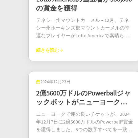
ャックポット当選者 0 人、マッチ 5 当選者
望んでいた居住空間の改善を行います。幸
女の人生を完全に変えました。この女性が
近いかもしれない。マットレスに隠す派で
家族の集まりを開いた。まさに最高だ！そ
の賞金を獲得
20 人、マッチ 4 当選者 630 人 (合計: 650 人)
運を記念して、彼らは高級な休暇を取る予
デイリー クイーンに行ったときに何が起こ
も、貸金庫に預ける派でも、覚えておいて
して、ジェームズがそのお金で最初にした
サンタカタリーナ州: ジャックポット当選者
定です。ビーチでの休暇を選ぶか、冒険旅
ったかは信じられないでしょう。それは衝
ほしい。人生は一夜にして変わるかもしれ
テネシー州マウントカーメル – 12月、テネ
ことは？両親の住宅ローンを完済したの
0 人、マッチ 5 当選者 19 人、マッチ 4 当選
行を選ぶかに関係なく、彼らは一緒に思い
動的なことでしたが、彼女はご褒美をもら
ない。もし大当たりしたら、そのチケット
シー州ホーキンズ郡マウントカーメルの幸
だ。なんて素晴らしい息子なんだ！銀行残
者 552 人 (合計: 571 人) パラナ州: ジャックポ
出に残る体験をすることに興奮していま
いながら 20 ドルのケンタッキー ジャックポ
を寝具の下ではなく、もう少し安全な場所
運なプレイヤーがLotto Americaで素晴らし
高が雲の上まで落ちていようとも、彼はし
ット当選者 0 人、マッチ 5 当選者 16 人勝者
す。彼らの焦点は、永続的な経済的安定を
ット スクラッチ オフを購入することにしま
に隠しておこう！ あなたならどうします
い運を引き寄せ、土曜日の夜の抽選で
っかりと地に足をつけている。 排水管の詰
5 名、マッチ 4 勝者 722 名 (合計: 738 名)次回
生み出し、賞金が長期にわたって安全であ
した。宝くじを買う人は誰でも当選を期待
続きを読む
か？マットレス？金庫？すぐに額縁に入れ
$80,000の印象的な賞金を手にしました。現
まり解消に戻り、地に足をつけている 宝く
のメガセナ ジャックポット予想 次回の抽選
ることを保証することです。長年にわた
していますが、ほとんどの場合、「ちょっ
ますか？
在匿名の当選者は、5つの数字を一致させ、
じに当たって上司に「どうしたの？」と突
を楽しみにしていますか? 次回の抽選のジャ
り、ケリーには宝くじの当選者が絶え間な
と余分にお金がもらえるかも」と思ってい
$20,000の基本賞金を獲得しました。さら
っ込みたくなる人は多い。しかし、ジェー
ックポット予想額は、宝くじ名と抽選まで
くいます。アイルランド ロトが人気の娯楽
るだけです。彼女は何百万ドルも夢見てい
に、All-Star Bonusに1ドル追加する決断をし
ムズは違った。翌日には、父親の排水管の
のカウントダウンとともに、当社のプラッ
であるケリーでは、大金が当たりました。
たわけではありません。小さな賞金でよか
たことで、賞金がさらに増えました。この
2024年12月23日
詰まりを直すのを手伝いに再び出かけた。
トフォームに表示されます。当選のチャン
キローグリンの Keane’s SuperValu は、今や
ったのです。宝くじをかき始めたとき、彼
戦略は大成功でした！4倍の倍率が、彼らの
「仕事は辞めない」と彼は言い張った。
2億5600万ドルのPowerballジャ
スを確実に得るために、締め切りまでにチ
幸運の象徴となり、家族の当選に触発され
女はたった100ドルしか当たっていないと思
賞金を4倍に引き上げたのです！ 当選チケ
「暖房技師の資格を取って、そこから進み
ケットを購入してください! メガセナをプレ
ックポットがニューヨークで
たプレイヤーを引きつけています。 ロトに
っていました。彼女が100ドルだと思ってい
ットはマウントカーメルの106メインストリ
たいんだ」
イする理由 メガセナは、ブラジル最大で最
当選しました! 次は? ケリー家の体験を教訓
当選、今年9回目
たものは、実際にはもっともっと大きなも
ートにあるSkipezで購入され、町の中で話
ニューヨークで運の良いチケットが、2024
もエキサイティングな宝くじで、巨額のジ
と希望の光にしましょう。常にチケットを
のでした。彼女は少し当たったと思ってい
題となっています。当選者とその賞金の使
年12月7日に2億5600万ドルのPowerball®賞金
ャックポットと複数の賞金層を提供してい
チェックしてください。あなたの夢がそこ
ましたが、そうではありませんでした！彼
い道に関する詳細は、正式に当選チケット
を獲得しました。6つの数字すべてを一致さ
ます。抽選は週 2 回行われるため、プレイ
に隠れているかもしれません! 多くの宝くじ
女は100万ドルのジャックポットを獲得しま
を提示する際に公開される予定です。Lotto
せました。土曜日の抽選の当選番号は、白