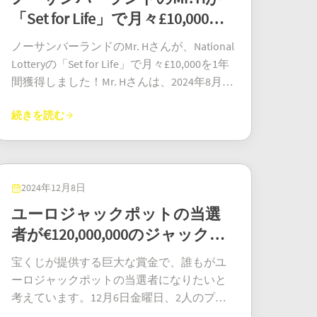
ないと言っています。ヨーロッパに連れて
多額の賞金がまだ未知のオハイオ州の当選
われたSet for Lifeの抽選3434で、全国で唯一
に満ちたプレイヤーが運を試したため、チ
「Set for Life」で月々£10,000を
行きたいです」と彼は言いました。これま
者を待っています。 未請求の宝くじ賞金：
の第1区分当選者となりました。Set for Life
ケットの売り上げが急増したと報告してい
では、それは手の届かない夢でした。 当選
締め切りが近づいています オハイオ州の宝
獲得！
の当選者は、匿名希望で、彼らはこの勝利
ノーサンバーランドのMr. Hさんが、National
ます。この新たな億万長者は、ジャックポ
チケットの背後にあるラッキーストア 当選
くじ規制によると、当選者は抽選日から180
を「信じられない」と述べ、新年を迎える
Lotteryの「Set for Life」で月々£10,000を1年
ット当選者の特別なクラブに加わり、将来
チケットは、クレイギーバーン セントラル
日以内に賞金を請求​​する必要があります。
完璧な方法だと表現しました。いつも通
間獲得しました！Mr. Hさんは、2024年8月26
のユーロジャックポット当選者の前例を作
にある新聞販売店、ザ ラッキー チャーム ク
180日の期限が過ぎても賞金が請求されない
り、彼らは地元の店でチケットを購入して
日月曜日の抽選に向けて、National Lottery
りました。スウェーデンがこの記念すべき
レイギーバーンで購入されました。店主の
場合は、没収され、その後オハイオ州宝く
おり、今回のようにミリオンダラーを獲得
続きを読む
のウェブサイトからオンラインで購入した
勝利を祝う中、次の大当たりへの期待は高
ニコール ノスは、このニュースを聞いて大
じの未請求賞金基金に移されます。この基
することになるとは考えもしませんでし
ランダムに生成されたチケットでこの人生
まり続けています。 興奮は続く… ジャック
喜びしました。「これは、私たちの顧客の 1
金は、教育や宝くじの特別プロモーション
た。チケットを確認して当選を知った瞬
を変える賞金を獲得しました。このタイミ
ポットが1000万ユーロにリセットされたた
人にとって、とても興奮し、人生を変える
など、州のプログラムを支援しています。
間、完全に驚きました。 責任ある戦略的計
ングはMr. Hさんにとって完璧です！彼はこ
め、興奮は2025年3月28日の次の抽選まで続
ような勝利です」と彼女は言いました。
締め切りが迫る中、宝くじ当局はプレイヤ
画 新たに得た財産にもかかわらず、ベラリ
のお金を使って住宅ローンを返済する予定
2024年12月8日
きます。次の人生を変えるような勝利はあ
「幸運な当選者に、私たちの幸せな思いを
ーにチケットを注意深く確認するよう呼び
ーヌのカップルは急いで財政的な決断を下
で、これは多くの人が夢見ることです。こ
なたのものになるでしょうか？ ユーロジャ
ユーロジャックポットの当選
すべて送りたいです。この勝利が彼らに喜
かけています。当選者がチケットを紛失し
すことは避けるつもりです。最優先事項は
の当選により、彼は毎週National Lotteryで
ックポットは、大金を追い求める人にとっ
びと安らぎをもたらし、多くの人生をより
たり、確認を忘れたり、当選しなかったと
者が€120,000,000のジャックポ
住宅ローンを返済することです。これは、
何かを当てる800万人以上の人々の仲間入り
て最もスリリングな機会の1つです。最新の
良い方向に変える力を与えてくれることを
思い込んだりすることはよくあります。特
ットを獲得
多くのオーストラリア人が何十年にもわた
を果たしました。National Lotteryを代表す
結果については、公式宝くじの情報源を確
宝くじが提供する巨大な賞金で、誰もがユ
願っています。」小さな店が何百万ドルも
に衝動買いだった場合は、宝くじの購入を
って抱えている負担です。住宅ローンを完
るシニアアドバイザーのAndy Carter氏は、
認し、責任を持ってプレイしてください。
ーロジャックポットの当選者になりたいと
の価値のあるチケットを販売することは毎
忘れてしまう可能性があります。 なぜ宝く
済した後、彼らは経済的な負担が軽くな
Mr. Hさんの成功に対して非常に喜んでいま
考えています。12月6日金曜日、2人のプレ
日あることではありません。スタッフとコ
じの賞金が請求されないのか? 信じがたいか
り、人生を楽しむことに集中できるように
す。素晴らしいですね！Mr. Hさんのために
イヤーがユーロジャックポット第98回抽選