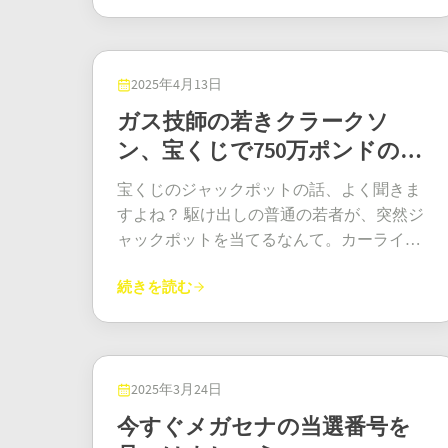
でも、どこにでも訪れる可能性があるの
ズール・ナタール州のあるパワーボール当
け貸してくれ」と、手を差し伸べて後をつ
の数桁の数字が「いつか」を「来週はどう
て投資したり、散財したり、まるで幸せな
だ。サークルKも、当選チケットの販売で多
選者は、当選券を秘密の宝の地図のように
けてくる人がいるでしょう。プライバシー
だろう」に変えてしまうなんて、驚きで
小さな金持ちドラゴンのように転げ回った
額のボーナスを手にし、宝くじに当たった
扱い、マットレスの下に隠すという計画を
は、金よりも大切なのです。GB Newsからニ
す。財産を秘密にする多くの当選者とは異
りできるという考えは、非常に魅力的で
ような気分だったに違いない。 今、跡形も
立てたそうです。そしてその後は？ 脳が幸
2025年4月13日
ューヨーク・ポストまで、世界中でこの話
なり、エンリケは希望のメッセージとし
す。彼らはファイナンシャルアドバイザー
なく消え去る当選者たちとは異なり、ロー
運に追いつくまで数日かかりました。 まさ
題で持ちきりです。そしてバージェスで
ガス技師の若きクラークソ
て、自分の体験を共有することを選択しま
と法律の専門家の両方に相談し、あらゆる
ズマリー・カサロッティは新たに得た名声
に、ひとときの休息ですね！ パワーボール
は、その興奮が肌で感じられます。誰も
した。「私は粘り強さが大切だということ
ン、宝くじで750万ポンドのジ
適切な措置を講じました。現実的に考えれ
を心から受け入れることを決意した。 2025
当選者 この驚くべき旅は、まさに失業から
が、当選者があのファーマー・マクレガー
を証明しています。欲のために賭けたので
ば、これだけの金額を管理するには、貯金
ャックポット獲得
年3月、彼女はカリフォルニア宝くじの記者
億万長者への道のり。当選券をマットレス
なのか、それともパン屋のヘンダーソン夫
宝くじのジャックポットの話、よく聞きま
はなく、喜びと可能性のために賭けたので
箱と善意だけでは不十分です。 これをヨー
会見に出席し、感謝の気持ちでいっぱいの
の下に隠していたパワーボール当選者の感
人なのか、想像を巡らせています。 さて、
すよね？ 駆け出しの普通の若者が、突然ジ
す。」そして、もしかしたらノルウェーの
ロッパの宝くじと比較すると、実に興味深
表情で、賢くお金を使うことを約束しまし
動的な物語。すべてはたった45ランドのパ
3億4800万ドルのメガミリオンズ当選金で何
ャックポットを当てるなんて。カーライル
フィヨルドのために賭けたのかもしれませ
いことがわかります。例えば、ユーロジャ
た。アプリが壊れていると確信し、当選番
ワーボールプラス券から始まりました。身
をするか、私たち皆が想像したり夢想した
出身の20歳のガス技師見習い、ジェーム
ん。しかし、それについては後ほど触れま
ックポットを見てみましょう。ジャックポ
号を3回も確認したと告白しました。彼女は
元を明かさないことを決めた主人公は、ラ
続きを読む
りする一方で、一つ確かなことがありま
ズ・クラークソンさんです。2025年1月4日
す。 では、彼の計画とは？ エンリケは何よ
ットの上限は1億2000万ユーロです。この金
地元の慈善活動を支援し、孫たちの学費を
ップス・グローサリー・ストアという店で
す。バージニア州のどこかに、人生を永遠
の宝くじで、人生を変えるほどの大金753万
りもまず、家族を養うつもりです。彼はす
額に達すると、繰り越されることはなく、
払い、そしてついには夢のイタリア旅行で
1601回目の抽選でラッキーナンバーを自分
に変える宝くじを持っている人がいるとい
3329ポンドを当てたことで、今では「宝く
でに孫たちにそれぞれ多額の教育資金を贈
超過分は次の賞金層に流れ落ちていきま
故郷のルーツに触れる計画を立てていま
で選びました。 彼は…抽選が終わった瞬間
うことです。ゆっくりとした流れに乗ろう
じジャックポット当選者クラークソン」と
与している。また、スペインの田舎に休暇
す。このメガミリオンズのジャックポット
す。まさに贅沢な暮らしですね！ メガミリ
にチケットを確認した人たち。いいえ。よ
と、一気に大金を手にしようと、彼らの未
して有名です。しかし、驚くべきは、ボイ
2025年3月24日
中に家族全員が集まれる別荘を購入する計
当選者の2億ドルは、税金も課せられます
オンズ・ジャックポット もちろん、大きな
うやく確認してみると、数字は完璧に揃い
来は超新星よりも明るく輝いている。
ラーを見ることもなくなるほどのお金を持
画だ。これは彼と亡き妻がかつて共有して
今すぐメガセナの当選番号を
が、当初はもっと高額でした。それでも、1
疑問は一括払いか年金払いかでした。ロー
ました。彼の人生は劇的に好転しようとし
っているにもかかわらず、ジェームズさん
いた夢だった。教室から田舎の邸宅へ、な