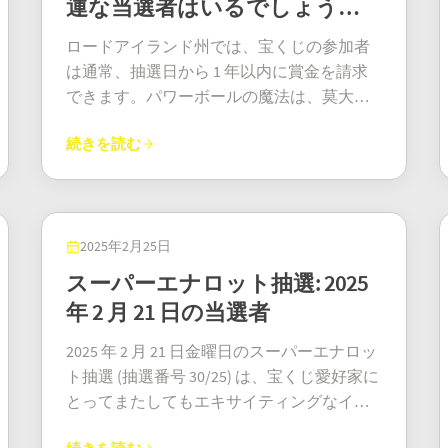
です。これは単に新しいおもちゃを買うこ
運な当選者はいるでしょう
テゴリーで幸運な当選者が2人いました！ 1
ォームの端から離れてください…そして、
認めた。 「今でもセラピーに通っていま
ームの1つであり、それには理由がありま
アメリカのジャックポットが本当に驚異的
とだけではありません。リラックスして、
枚は賑やかな首都マドリードで購入され、
か？
本当に、ポケットを確認してください。何
す。でも、今は？ 今は通い続ける余裕があ
す。毎回の抽選で50万ポンドの最高賞金が
であることを改めて認識させるものでし
ロードアイランド州では、宝くじの参加者
心からの安心感を得て、新たなスタートを
もう1枚はジローナ近郊のカタルーニャ海岸
百万ドルもの価値がある切符を持っている
ります。必要なサポートを受けるか、食卓
用意されており、当選者の数に関係なく、
た。45州（ワシントンD.C.と米領バージン諸
は通常、抽選日から 1 年以内に賞金を請求​​
切ることなのです。心の平安が解き放たれ
のサン・フェリウ・デ・ギショルスで購入
かもしれませんよ！」 ジェームズは、この
に食べ物を並べるか、どちらかを選ばなく
プレイヤーは大当たりするチャンスがあり
島も含む）でプレイされているメガミリオ
できます。パワーボールの魔法は、莫大な
るのです！ この物語がとてつもなく素晴ら
されました。これらの当選者はそれぞれ約
ような定期的な賞金がどれほど人生を変え
て済むんです。」 現在、ジェームズは地元
ます。土曜日を含む週4回抽選されるサンダ
ンズは、まさに幅広い州でプレイできる宝
ジャックポットとスリリングな賞金構成で
しいのは、その共感性の高さです。これ
80万ユーロを獲得しました。ほぼ100万ユー
るかを直接知っていたので、心から興奮し
の非営利団体と協力し、ピアメンターシッ
ーボールは、英国中のプレイヤーにとっ
続きを読む
くじの元祖であり続けています。 バージニ
人生を変える力にあります。当選チケット
は、複雑な計算ゲームに熱中する超人的な
ロです！海岸沿いへの引っ越しや、ずっと
ていた。自分の声が、誰かが切符を取り出
プネットワークの立ち上げに積極的に取り
て、日常の瞬間を常に特別な瞬間に変えて
ア州での今回の勝利は、2025年に私たちが
が未請求のままだと、どのような結果にな
サメではありません。ごく普通のオースト
夢見ていたマドリードの高級マンション購
すきっかけになればと願っていた。駅を訪
組んでいます。目標は？ 退役軍人がトラウ
います。 サンダーボール この最新の抽選で
目にした数々の巨額ジャックポットの一つ
るのでしょうか？ロードアイランド州で
ラリア人が、家でくつろぎながらオンライ
入を検討するには十分な額です。ちなみ
れた理由は至ってシンプルだった。セブン
マからの回復、職業訓練、そして安定した
は、抽選された数字の組み合わせにより、
に過ぎず、人生を変えるような賞金を出す
は、50,000 ドル相当の未請求のパワーボー
ンで応募してみただけのことです。これ
に、バスク州北部のギプスコアで行われた2
オークスは主要な通勤ハブだ。当選者、あ
住居探しという困難な道のりを乗り越えら
特に必要な6つの数字をすべて一致させた2
宝くじという評判をさらに強固なものにし
ル賞金があります。ワーウィックのシーズ
2025年2月25日
は、Oz Lottoのような宝くじは全く予測不可
級優勝者も、約17万ユーロという巨額の賞
るいはその地域で切符を買ったことを知っ
れるよう支援することです。そして、心温
人の幸運な当選者にとって、エキサイティ
ました。名もなき英雄が、早期退職してプ
ンズ コーナー マーケットで購入された当選
能で、「プライベートジェット」と言うよ
スーパーエナロット抽選: 2025
金を獲得しました。つまり、ボノロトは北
ている友人や家族が、定期的にそこを通る
まる出来事がありました。彼は10年近く話
ングな夜が生まれました。彼らのチケット
ライベートアイランドを購入するか、12の
チケットは、まだ所有者を待っています。
りも早く人生をひっくり返す可能性がある
から南まで、富を分配していたのです！ 正
年 2 月 21 日の当選者
可能性が高い。「おい、君はお金持ちにな
していなかった成人した娘と再会したので
は現在、1枚あたり50万ポンドの価値があ
慈善団体に寄付するか、賢く投資して金融
Season's Corner Market でチケットを購入し
ことを如実に証明しています。 行列に並ぶ
直なところ、ボノロトの魅力の一つは、そ
るかも！」と叫ぶには絶好の場所だった。
す。最近、二人は父の日を一緒に祝いまし
り、完全に非課税です。これは、住宅の購
の達人になるか、あるいは単にこれまで抱
た場合は、すぐに番号を確認してくださ
のはもうやめよう この壮大な物語から得ら
2025 年 2 月 21 日金曜日のスーパーエナロッ
の人気の高さです。 なんと週6回！まるで当
未請求の「Set For Life」宝くじ券 この賞金
た。娘がまだ10代だった頃以来のことで
入や借金の返済から、夢のビジネスへの資
いてきた壮大な夢をすべて叶えるかはあな
い。まだ請求する時間があります! 当選番号
れる最もクールな教訓の一つは、当選者が
ト抽選 (抽選番号 30/25) は、宝くじ愛好家に
選を懇願しているかのようです。チケット
を受け取るには厳しい期限がありました。
す。ジェームズの物語は、単なるスクラッ
金提供、一生に一度の旅行まで、何にでも
た次第ですが、一つだけ紛れもなく確かな
と賞品の詳細 メインの 4 つの番号と
オンラインで当選したことです。地元の宝
とってまたしてもエキサイティングなイベ
も比較的安価なので、夢に数ユーロを投じ
当選券は2025年4月22日までに有効でなけれ
チカードの当選の話ではありません。立ち
使用できる、人生を変えるほどの金額で
ことがあります。それは、彼らの人生がず
Powerball が一致したことで、このロードア
くじ店で紙のチケットをシャッフルしなが
ントとなりました。7,600 万ユーロという巨
ることに罪悪感を感じることもありませ
ばなりませんでした。そして今日は2025年4
直る力、セカンドチャンスの素晴らしさ、
す。比較的良いオッズのおかげで、サンダ
っと面白くなったということです。 メガミ
イランドのチケットは 50,000 ドルの賞金を