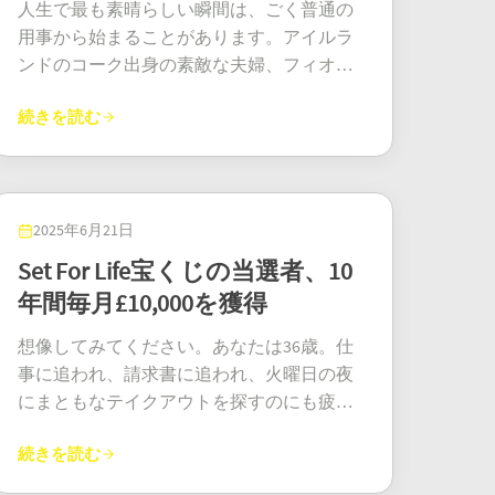
人生で最も素晴らしい瞬間は、ごく普通の
用事から始まることがあります。アイルラ
ンドのコーク出身の素敵な夫婦、フィオナ
とリアム・オサリバン夫妻にとって、まさ
続きを読む
にその通りでした。ちょっとした必需品を
買いに行くついでに、ふと思いついて宝く
じを買ってみたことが、なんと50万ユーロ
のユーロミリオンズプラス当選につながり
ました。まさに、お店で予想以上のものを
2025年6月21日
手に入れたと言えるでしょう！ すべては、
Set For Life宝くじの当選者、10
ある雨の降る木曜日の夕方、リアムが角の
年間毎月£10,000を獲得
店に牛乳を買いに立ち寄ったことから始ま
りました。列に並んでいる時に、ちょうど
想像してみてください。あなたは36歳。仕
その夜にユーロミリオンズプラスの抽選が
事に追われ、請求書に追われ、火曜日の夜
行われることに気づきました。全くの思い
にまともなテイクアウトを探すのにも疲れ
つきで、彼はちょっとした買い物リストに
ている。そんなある日、人生が最高の形で
クイックピックのチケットを追加しまし
続きを読む
大きく変わる。これが、イギリスのグラス
た。「全く計画外でした」とリアムは言い
ゴーに住むとある幸運な女性に実際に起こ