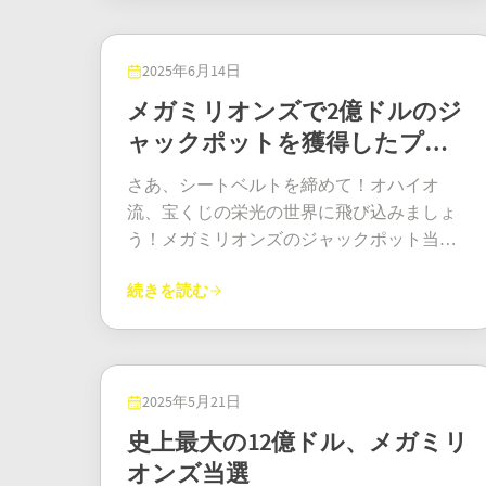
にある小さな小売店。こぢんまりとした魅
者ストーリーでは、エンリケ氏はすべての
力的な場所で、誰もが誰かのことを知り尽
当選番号を的中させ、驚異の1,700万ユーロ
くしている…まあ、この店だけは別だけ
を手にしました。まさに生涯にわたる計画
2025年6月14日
ど！チケットを売った人たちは、なんと5万
の実践と言えるでしょう。エンリケ氏はた
メガミリオンズで2億ドルのジ
ドルものボーナスを手にするらしい。ロッ
だ数字をランダムに選んだわけではありま
ャックポットを獲得したプレ
クコンサートをお茶会に見立てたようなパ
せん。それぞれの数字は、子供たちの誕生
イヤー
ーティーを開いているに違いない。 さて、
日、結婚記念日、そして引退日など、家族
さあ、シートベルトを締めて！オハイオ
最大の謎はこれ。この幻の億万長者は一体
にとって大切な瞬間を象徴していました。
流、宝くじの栄光の世界に飛び込みましょ
誰なのか？ 180日以内に顔を見せて賞金を受
「娘にはいつも『この数字はラッキーだ。
う！メガミリオンズのジャックポット当選
け取らなければならない。宝くじは、全員
いつか私たちの人生を変えるだろう』と言
者が、なんと2億ドルのジャックポットを獲
にチケットを確認し、そしてお願いだから
っていました」とエンリケ氏は誇らしげに
続きを読む
得しました。人生を変えるほどの大金とい
裏面にサインするようにと、屋上から大声
微笑みます。そして、なんと父の言う通り
うだけでなく、思わず二度見してしまうほ
で叫んでいるようなものだ！ 当選したチケ
だったのです！ ユーロミリオンズ当選者ス
どの金額です。当選者の匿名性は、私にと
ットが乾燥機に放り込まれるなんて、誰も
トーリー 結果が発表された時、エンリケは
っては常に賢明な選択です。電話がかかっ
望んでいないだろう？ そんなの、とんでも
自分が当選したことにすら気づきませんで
てくる様子や、ずっと会っていなかったい
2025年5月21日
ない悲劇になるぞ。 メガミリオンズ当選 さ
した。宝くじアプリをチェックしていた孫
とこが突然あなたの存在を思い出した様子
史上最大の12億ドル、メガミリ
て、100万ドル（いや、正確には3億4800万
が最初に当選に気づきました。「おじいち
を想像してみてください！この当選者は、
オンズ当選
ドル）の疑問が湧いてきます。年金か一時
ゃん、大当たりしたと思うよ」と孫は言
人目を避け、オハイオ州コロンバスで宝く