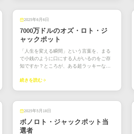
酷ないたずらを仕掛けられていると確信し
べてを仲介役として使い、驚異の3億4800万
たんです」とジェームズは後に、聴衆の何
ドルのジャックポットを勝ち取りました。
人かが涙ぐんでいたであろう記者会見で、
これは単なる「大当たり」ではありませ
2025年6月6日
感情をこめて声を張り上げた。「削って、
ん。バージニア州史上最大の宝くじ当選額
7000万ドルのオズ・ロト・ジ
もう一度、もう一度、三度、確認したはず
です。なんと、当選券は地元のコンビニエ
ャックポット
です。おそらく10回は。そして…私は泣き
ンスストアに姿を現したようです。 メガミ
崩れました。その場で。赤ん坊のように泣
リオンズ・ジャックポット当選者 では、一
「人生を変える瞬間」という言葉を、まる
きました。」 1100万ドルのスクラッチオフ
夜にして億万長者になることを決意した天
で小銭のように口にする人がいるのをご存
当選 元アメリカ陸軍歩兵のジェームズは、
才は誰でしょうか？バージニア州では、
知ですか？ところが、ある超ラッキーなオ
20年以上前に兵役から帰還して以来、これ
1000万ドル以上の賞金を獲得した当選者の
ーストラリア人にとって、その言葉はまさ
までとは異なる戦いを繰り広げていた。心
匿名性が認められています。つまり、この
続きを読む
に格段にレベルアップしました。見出しは
的外傷後ストレス障害（PTSD）は、もはや
幸運な当選者は身元を明かさないことを決
まさにその通り。「タスマニアの男性が記
歓迎できない仲間となり、社会復帰はまる
めたということです。これは、何億ドルも
録破りの7000万ドルのオズ・ロト・ジャッ
で四角い釘を丸い穴に押し込もうとするか
の賞金を静かに受け取ることが、時に最大
クポットを獲得！」。このニュースは、オ
のように、困難を極めました。やがて、亀
の自慢になることもあるということを証明
ーストラリア全土のみならず、世界中の
2025年5月18日
裂が露呈しました。仕事も家もなく、かつ
しています。宝くじ関係者は相変わらず口
人々を驚かせたに違いありません。なぜで
ボノロト・ジャックポット当
ての支援体制も消え去ってしまいました。
を閉ざしていますが、当選者がすでに受け
しょう？それは、これは単なる当選ではな
選者
シェルターで暮らし、退役軍人支援プログ
取られたことを確認しました。しかし、紙
く、タスマニア史上最高額の宝くじだから