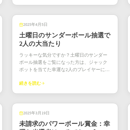
ミティバで大当たりが出たこともあり、ニ
さらに30年間、最高の人生を送るための報
るベッド、やっと自分の家と呼べる場所…
になりすぎないように注意しましょうが、
込んできました。突然、7000万ドルもの大
ュースの見出しを飾るには十分でした。ス
酬がもらえるという、夢のような賞品で
これは絶対に当たり前のことじゃない」と
もしかしたら…。 バージェスが輝きを放
金持ちになっていたのです。彼の反応は？
ペイン宝くじとボノロトの当選者にとっ
す。この素晴らしい賞品は、2024年10月24
彼は静かな感謝の気持ちで言った。 勝利か
つ！ 黄金のチケットを販売したコンビニエ
全く信じられないといった様子でした。彼
て、まさにパワーデーと言えるでしょう！
日の抽選で当選しました。この幸運の鍵と
2025年4月5日
ら与えることへ しかし、幸運と同じくらい
ンスストアも文句は言っていません。5万ド
自身の言葉を借りれば、「全く現実離れし
ボノロトの当選者 でも、まだ続きがありま
なる当選番号は、2、11、29、37、45、そし
大きな心を持つジェームズは、自分の未来
土曜日のサンダーボール抽選で
ルのボーナスを受け取る予定です。まさ
た」体験だったそうです。そして正直なと
す。ノンストップで当たるボノロトは、2月
て肝心の「Life Ball」は6でした。しかし、
を確保するだけにとどまらなかった。仲間
に、タイミングよく適切な場所にいたとい
2人の大当たり
ころ、長年の経済的苦境の後、このジャッ
だけで終わりませんでした。わずか数日後
当選者は何ヶ月もの間…行方不明でした。
の退役軍人たちが直面する過酷な苦難を身
うだけで、かなりの金額が手に入るので
クポットはスーパーヒーローのマントと共
の2025年2月5日（水）、別のプレイヤーが6
姿を消したのです！ そこで、英国宝くじ協
をもって知っていた彼は、イリノイ州にあ
ラッキーな気分ですか？土曜日のサンダー
す！地元住民は真のコミュニティ精神を発
に現れ、彼を苦しい時期から救い出してく
つの数字すべてを当てました。今回の賞金
会はもう我慢の限界だと判断しました。
るホームレスの退役軍人のための一時住宅
ボール抽選をご覧になった方は、ジャック
揮し、無名の当選者を心から喜んでいま
れたのです。まさに完璧なタイミングと言
はなんと420,199.13ユーロでした。ジャック
2025年3月10日、セブンオークス駅で本格的
プログラムに5万ドルを惜しみなく寄付し
ポットを当てた幸運な2人のプレイヤーに幸
す。小さな町がこれほど素晴らしい出来事
えるでしょう！ オズ・ロト・ジャックポッ
ポットの全額ではありませんが、とても素
な捜索隊が発足しました。彼らは全力を尽
た。また、シェルターや退役軍人センター
運が確実に舞い込んでいたことがお分かり
で称賛されるのは、実に爽快だと彼らは言
ト この幸運な当選者は、長年にわたる経済
敵な車を買うには十分です。あるいは、あ
くし、至る所に看板を貼り、スクリーンに
続きを読む
を訪れ、諦めかけている人たちにとって希
でしょう。抽選された当選番号は12、25、
います。そして当然のことながら、このニ
的な困難との闘いについて自ら語りまし
の厄介な住宅ローンを永遠に返済するのに
メッセージを流し、さらには以前の「Set
望の光となるような、自身の素晴らしい体
28、30、31で、サンダーボール番号は02で
ュースは波及効果をもたらし、オールドド
た。この記録破りの当選は、単に状況を好
十分な金額かもしれません。 当選番号は？
For Life」当選者であるジェームズ・エバン
験を語り始めた。彼の今、最大の使命の一
した。メインの5つの番号とサンダーボール
ミニオン全域でメガミリオンズのチケット
転させただけでなく、全く新しい軌道へと
26、14、31、32、41、7で、17と0はボーナ
ス氏（造園業からスキーインストラクター
つは、退役軍人のメンタルヘルス支援を声
番号がすべて一致したため、この2人のチケ
売上が急増しました。 メガミリオンズ：今
転がり込んだのです！彼の計画は？すぐに
スです。5月中旬に少し早送りすると、ボノ
の訓練に転身し、まさに夢を実現した！）
高に訴えることだ。「スクラッチカードで
ット所有者はそれぞれ50万ポンドという驚
2025年3月19日
もなお、私たちに大きな夢を与えてくれる 6
退職し、パートナーと夢のマイホームを購
ロトはまだ気前がよかったです。2025年5月
にスピーカーで特別アナウンスをしてもら
当たったからといって、魔法のようにすべ
異的な最高賞金を手にしました。サンダー
月27日のメガミリオンズの抽選は、バージ
未請求のパワーボール賞金：幸
入し、愛する人たちを心から応援すること
14日の抽選は特に興奮しました。最初のカ
うまでした。想像してみて！「プラットフ
てが解決したわけではない」と彼は率直に
ボールは、英国宝くじで最も人気のあるゲ
ニア州にとっての勝利というだけでなく、