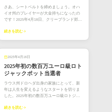
ら言いました。「テレビで宝くじの当選者
は、祖父がやっていたような「一括でドー
ルール変更により、待望の上限引き上げが
さあ、シートベルトを締めましょう。オハ
は見たことがありましたが、まさか自分た
ン！」な宝くじとは違います。巨大な小切
実現しました。そして2025年3月は？それ
イオ州のプレイヤーが大金持ちになったの
ちが当選するなんて想像もしていませんで
手やフラッシュを浴びる代わりに、月々の
は、引き上げられた新しい上限が初めて実
です！2025年4月18日、クリーブランド郊外
した。ましてや、ミルクランで買ったラン
給料のように定額が振り込まれる仕組みで
際に達成された、壮大な発表の場となりま
サウスユークリッドに住むある人物がメガ
ダムなチケットで当選するなんて！」人生
す。当選者は、毎月£10,000が銀行口座に振
した。 2億5000万ユーロのユーロミリオン
続きを読む
ミリオンズのジャックポットを当て、なん
には、どんなに平凡な仕事でもどんなサプ
り込まれる安心感を、これから10年間にわ
ズ・ジャックポット 当選番号は火曜日の夜
と1億1200万ドルを獲得しました。当選番号
ライズが待っているか分からない、という
たって味わえます。これは、次の給料日ま
に抽選されました。おそらく他の火曜日と
は5、13、15、17、28、そしてメガボールは
ことを示しています。 ユーロミリオンズプ
での心配から解放され、長期的な人生設計
何ら変わらない状況だったでしょう。とこ
1でした。このオハイオ州のメガミリオンズ
ラスゲームは、ユーロミリオンズのメイン
が可能になるという意味でもあります。 こ
ろが、突然、ドカン！無料ピザの噂よりも
の当選者のすごいところは、機械にランダ
2025年4月16日
チケットとは別の抽選です。わずか1ユーロ
うした支払いスタイルは、多くのプレイヤ
早くニュースが広まりました。オーストリ
ムに数字を選んでもらったのではなく、昔
2025年初の数百万ユーロ級ロト
追加で、プラス抽選に参加できます。プラ
ーにとって非常に魅力的です。「仕事せず
アで販売された1枚の当選券です。この謎の
ながらの方法で、自ら数字を選んだことで
ス抽選では、ラッキースターは含まれませ
ジャックポット当選者
に高給を得る」そんな夢のような感覚。今
億万長者は誰なのか（そしてプロのスナッ
す。「うーん、今日は13がラッキーだな」
んが、同じ範囲から5つの数字が抽選されま
回の当選者も、すでに大きな決断を下しま
クテイスターを雇っているのかどうか）誰
なんて思っていたら、なんと1億1200万ドル
ラウス州ドロヘダ出身の家族にとって、新
す。最高賞金は一律50万ユーロ。そして何
した。そう、フルタイムの仕事を辞め、自
もが知りたがっていますが、その正体は厳
が手に入ったんです！これは本当に素晴ら
年は人生を変えるようなスタートを切りま
より嬉しいのは、アイルランドでは非課税
分の本当の情熱を追いかけ始めたのです。
重に守られたままです。おそらくそれが正
しい直感です。ところで、この金のチケッ
した。2025年初の数百万ユーロ級ロトジャ
だということです。オサリバン夫妻にとっ
拍手！ 日々のルーティンを捨て、夢を追い
解でしょう。ずっと会っていなかったいと
トは一体どこから来たのでしょう？サウス
ックポットを獲得した一家です。当選金は
て、この素晴らしい当選はまさに完璧なタ
かける 彼女の短いコメントは、多くの人に
こに突然自分の存在を思い出してほしくは
ユークリッドにあるジャイアント・イーグ
続きを読む
なんと4,642,646ユーロ。1月29日（水）に抽
イミングでした。幼い子供が2人いて、少し
「自分の人生、これでいいのか」と再考さ
ないはずです。 このマネーマシンの仕組み