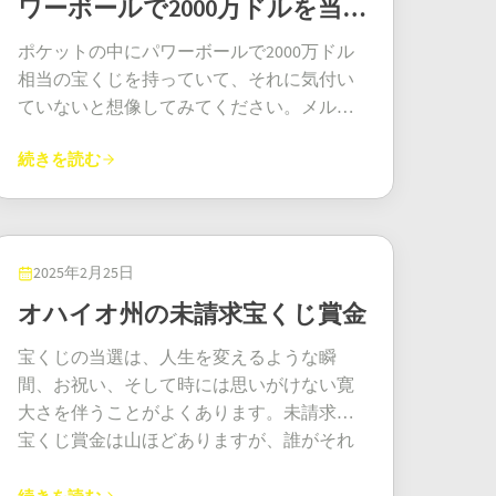
をうっかり買ってしまう前に、弁護士とフ
ワーボールで2000万ドルを当
設計され、1億1,200万ドルを当てるのは間
在住の男性が5つの数字とボーナスナンバー
ださい！カップルは賢明にも、この勝利を
は、ヨーロッパ 18 か国の宝くじ愛好家を集
ち”になったのではなく、“自由”になったの
ァイナンシャルアドバイザーに相談するよ
違いなく興奮ものだ！ 5月初旬の時点で、オ
てる
を的中させ、44,357ユーロを獲得しまし
ほとんど秘密にし、最も近い家族と数人の
め、毎週火曜日と金曜日に抽選が行われま
です。 この当選は、単なる数字の一致では
ポケットの中にパワーボールで2000万ドル
うにとアドバイスされるだけです。 夢を叶
ハイオ・メガミリオンズの当選者は極秘に
た。彼はクロンターフのマラハイド・ロー
信頼できる友人にのみ伝えました。「私た
す。プレイヤーは、5 つのメインの数字 (1
ありません。ついに、自分の人生を自分の
相当の宝くじを持っていて、それに気付い
えよう ユーロミリオンズの2億5000万ユー
匿名を保っているが、これはおそらく賢明
ドにあるセントラで、衝動買いをして宝く
ちは現実的な見方をしていたかったので
～ 50) と 2 つの追加のユーロの数字 (1 ～ 12)
やり方で生きられるという、本物の自由の
ていないと想像してみてください。メルボ
ロのジャックポットは、単なる記録破りで
な判断だろう。どんな電話がかかってくる
じを購入しました。 まさに土壇場での決断
す」とフィオナは付け加えました。「この
を選択します。ユーロジャックポットの大
象徴なのです。そして、それこそが本当の
ルン北部の郊外クレイギーバーンに住む父
はありません。これは、世界中の夢想家に
か想像できるだろうか？ 「ねえ、幼稚園の
でした。普段は宝くじをプレイしないので
勝利は私たちに有名人になることではな
賞は 1,000 万ユーロから始まりますが、この
続きを読む
意味での「最高の当たり」ではないでしょ
親にまさにそれが起こりました。彼は普段
とって大きな励みとなるでしょう。時に
時の私を覚えてる？あのローンのこと
すが、何かが私を突き動かし、試してみよ
く、安心感を与えてくれます。」フィオ
歴史的な勝利の背後にあるようなロールオ
うか？
のようにパワーボールのチケットをあまり
は、どんな困難にも負けず、小さな数字が
で…」オハイオ州宝くじはチケットが本物
うと考えたのです。画面に数字が流れてき
ナ、賢い決断だったね。 ユーロミリオン
ーバーのおかげで、信じられないほどの 1
深く考えずに購入しました。オンラインで
書かれた紙切れが、すべてを変える力を持
であり、賞金の受け取りが承認されたこと
た時、「ちょっと待って！」と思いまし
ズ・プラス当選の影響 彼らのユーロミリオ
億 2,000 万ユーロに達する可能性がありま
登録したり、プレーヤーカードにリンクし
つという、力強く明確なメッセージです。
を確認した。全額を数年にわたって分割し
た。彼は今、賞金を新しく購入した家のリ
ンズ・プラス当選は、地域社会の人々に静
す。 1億4千万分の1の確率で当選するのは難
たりしなかったため、当選を知らせる自動
2025年2月25日
ですから、あなたが宝くじのベテランであ
て受け取ったのか、一括で受け取ったのか
フォームに投資するつもりです。 アイルラ
かな刺激を与えました。当選のニュースが
しいかもしれませんが、ジャックポットが
メッセージは届きませんでした。数日が経
ろうと、ジャックポットがおかしな数字に
オハイオ州の未請求宝くじ賞金
は不明だが、現金オプションは税引き前で
ンド各地でスクラッチカードのサプライズ
報じられて以来、地元の商店主たちはプラ
莫大な額なので、何百万人もの人が運試し
ち、ようやく確認することにしました。そ
当たった時にたまに買うだけの人であろう
約7,600万ドルと推定される。 それでも、頭
アイルランドのスクラッチカード人気は、
スチケットの購入者数が目に見えて増加し
を続けています。ユーロジャックポット
の時、彼は自分の人生が永遠に変わったこ
宝くじの当選は、人生を変えるような瞬
と、この歴史的な当選は、次の大当たりは
がくらくらするほどのゼロの並びだ！オハ
幸運な買い物客に恩恵をもたらし続けてい
ていることに気づきました。リアムは、近
は、瞬く間に億万長者を生み出す能力を証
とに気づきました。「なんてことだ！心臓
間、お祝い、そして時には思いがけない寛
誰にでもなり得るということを、胸躍らせ
イオ州宝くじ関係者は、もちろん、地元で
ます。最近、メイヨー在住の女性がクレア
所の意外な幸運の顔になったことを笑いな
明し続けています。この歴史的な勝利は、
がドキドキして、どうコントロールしたら
大さを伴うことがよくあります。未請求の
るメッセージです。そう、あなたにも。
新たな億万長者が誕生したことを喜んでい
モリスのカバナ・スーパーバリューで購入
がら話します。「幸運を祈って、みんな肩
一夜にして富をもたらすユーロジャックポ
いいのか分からない」と、当選を確認した
宝くじ賞金は山ほどありますが、誰がそれ
ます（もちろん匿名ですが）。誰もが大き
したFire 4s Ice 5sスクラッチカードで45,000
を揉んでくれるんです！」彼は今やコーク
ットの役割を強調しています。 大賞以外の
後、彼はロットの役員に語りました。「と
を手に入れたのかは誰も知りません。オハ
な夢を抱き、正直なところ、おそらくさら
ユーロを獲得しました。私はいつものよう
の幸運のお守りです！ 彼らの物語は、幸運
勝者も多数 ジャックポットはスウェーデン
ても嬉しい。何を考えればいいのか分から
イオ州では、10 万ドルのパワーボールのチ