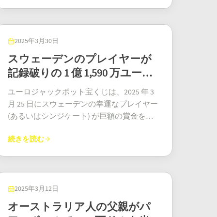
ル食料品店です。店内のざわめきを想像で
選され、プラティンロードのジョンズ・セ
ずつ返済しなければならない住宅ローンと
せるきっかけを与えたかもしれません。新
ユーロミリオンズはヨーロッパ最大の宝く
きますか？レジのスキャナーが、きっとち
ントラで購入されました。英国宝くじ協会
常に上昇し続ける生活費を抱える彼らに、
たに得た経済的自由が、長年感じていた閉
じイベントで、オーストリアの記録更新者
ょっとした勝利の歌を歌ったことでしょ
はこのニュースを確認し、喜びの瞬間を一
この賞金は、切望していた経済的余裕と、
塞感から脱出する後押しになったそうで
をはじめ、フランス、スペイン、イギリス
う。 さらに、当選チケットの販売で店側に
般公開しました。毎週同じ番号のロトを購
2025年3月30日
将来の計画を立てる素晴らしい機会をもた
す。毎月の安定収入を得ることで、彼女は
など9カ国からプレイヤーが参加していま
10万ドルのボーナスが支払われます。これ
入するという一家の長年の伝統が、ついに
らしてくれました。「派手なことは計画し
スウェーデンのプレイヤーが
勇気を持って創造的な分野での夢のキャリ
す。5つのメインナンバーと2つの「ラッキ
で食料品を全部買えるほどです…あるい
報われたのです。 宝くじジャックポット当
ていません」とリアムは現実的な見方で説
アに踏み出したのです。 考えてみてくださ
記録破りの 1 億 1,590 万ユーロ
ースター」を選び、7つすべてを当てれば、
は、従業員ラウンジのコーヒーメーカーを
選者 「私たちはもう何年もこれを続けてい
明しました。「住宅ローンを完済して、子
い。私たちの多くが、請求書や責任、「安
おめでとうございます！大金の海に飛び込
のユーロジャックポットを獲
ラテが飲めるものにアップグレードするく
ます」と、ある家族は言いました。「毎
供たちの教育費をいくらか取っておいて、
ユーロジャックポット宝くじは、2025 年 3
定」という名の常識の下に、秘めた芸術的
むチャンスです。 ユーロミリオンズの2億
らいでしょうか。 オハイオ州メガミリオン
得!
週、アプリを使って宝くじをスキャンして
ついにちゃんとした家族旅行に行きます。
月 25 日にスウェーデンの幸運なプレイヤー
な情熱を封印してしまっていませんか？ で
5000万ユーロのジャックポットは、まさに
ズ当選者 この当選はただ大きいだけでな
います。当選のお知らせが来た時は、一瞬
ずっと夢見ていたけれど、なかなか手が届
(あるいはシンジケート) が巨額の賞金を獲
も、彼女はその夢に挑戦する「黄金のチケ
干し草の山の中の針のような組み合わせが
く、歴史的な出来事でした！これは、メガ
たりとも目を離しませんでした。ポケット
かなかったような旅行です。」現実的で夢
得する前に、史上最高の 1 億 1,590 万ユーロ
ット」を手に入れました。「やっと好きな
たった一度しか起こりませんでした。つま
ミリオンズが4月8日にチケットの価格を1枚
に入れたり、パスポートと一緒に安全に隠
続きを読む
のような、私たちは大好きです！その夢の
に急騰しました。ジャックポット当選者が
ことができる時間と余裕ができた。お金の
り、幸運な1人が全額を手に入れたというこ
5ドルに値上げして以来、初の大型ジャック
したりしていたんです！」この心温まる物
旅行とは何ですか？ディズニーワールドへ
出ないまま 10 回連続の抽選が行われた後、
心配なく取り組める」と、UKナショナル・
とです。分け合うことも、共有することも
ポットでした。というわけで、この幸運な
語は、アイルランド国営宝くじ協会が最近
の魔法のような旅行です！「子供たちは夢
ヨーロッパ全土で期待が最高潮に達しまし
ロッタリーの運営会社Allwynを通じて語っ
できません。純粋で混じりけのない富で
オハイオ州民は、少し高額になったもの
発表した数々のサクセスストーリーの一つ
中です」とフィオナは笑いながら言いまし
た。ユーロジャックポットの勝利は、3、
ています。「この当選は、銀行口座だけで
す。そして何より嬉しいのは？オーストリ
の、どうやら非常に寛大な新しいルールで
に過ぎず、アイルランド全土のプレイヤー
た。「何年も前から子供たちに約束してい
11、30、35、50 の数字と、ユーロの数字 4
2025年3月12日
なく、私の未来も変えました。」 その言葉
アでは、この大金は多くの場合非課税で
大金を獲得した先駆者となった。 ゲームは
に希望と感動を与えています。 首都ダブリ
たことで、ついに実現できます。」子供た
と 5 が一致したことによるものです。 ユー
には、ほっとした安堵と、新たな情熱の火
オーストラリア人の父親がパ
す。ドーナツ型のプライベートアイランド
「よりエキサイティング」になるように再
ンでは、2月8日（土）の抽選で、ダブリン
ち、本気のキャラクターハグを期待してく
ロジャックポット ユーロジャックポット
花が感じられます。彼女は単に“お金持