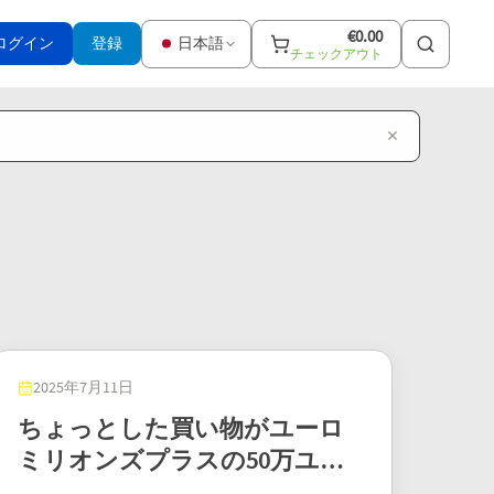
€
0.00
ログイン
登録
日本語
チェックアウト
×
2025年7月11日
ちょっとした買い物がユーロ
ミリオンズプラスの50万ユー
ロ当選に