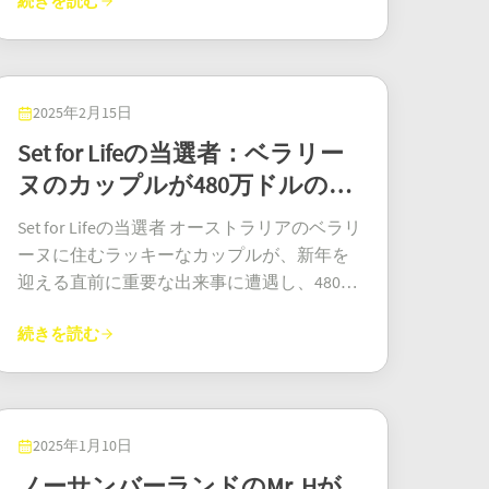
続きを読む
に何人かが宝くじを買いに駆けつけるでし
に食料品の買い物に出かけていました。
はいつでも、たとえ食料品を買いに出かけ
で当たりましたが、他にも多くのプレイヤ
ない。」 2,000万ドルのパワーボール当選が
ケットが未だに未請求のままで、誰もが期
ょう。 さて、オハイオ州の謎のメガミリオ
「あのゲームは初めてだったけど、何かが
ている時でさえ、訪れる可能性があること
ーが素晴らしい賞金を持ち帰りました。6人
彼の家族にとって何を意味するか そのよう
限が切れる前に幸運な当選者が誰になるの
ンズ当選者に心からお祝い申し上げます。
際立っていたんだ。」 一方、コークのある
を証明しています。また、たった1ユーロの
の幸運な勝者は、メインナンバー5つとユー
な金額を当てることは、ほとんどの人が想
か気になっています。 未請求の当選チケッ
これは、自分で数字を選び、少しの幸運、
カップルは、誕生日プレゼントでもらった
ユーロミリオンズ・プラスオプションを追
ロナンバー1つを当てて、それぞれ46万ユー
定していることではありません。しかし、
ト 幸運なパワーボールのプレイヤーが、ト
2025年2月15日
そしてもしかしたら新しい5ドルの当選形式
マネーマルチプライヤーのスクラッチカー
加するといった小さな賭けが、人生を大き
ロ以上を獲得しました。複数の階層で賞金
この幸運な父親にとって、最初に頭に浮か
ランブル郡の小さな村、ローズタウンのス
が、人生を大きく変える可能性があること
Set for Lifeの当選者：ベラリー
ドで2万5000ユーロの当選を祝いました。当
く変える結果につながる可能性があること
が授与されるユーロジャックポットは、ジ
んだのは家族のことでした。「これは私と
ピード チェック ガソリン スタンドで 10 万
を示していると言えるでしょう。
選チケットは、キャリトヒルにあるオヘア
ヌのカップルが480万ドルのジ
を、この物語は優しく教えてくれます。で
ャックポット保持者だけが勝つのではない
家族にとって素晴らしいタイミングでやっ
ドルの当選チケットを購入しました。この
のメイスで手に入れました。 ロングフォー
すから、次にお店に行った時は、もう一枚
ことを再び証明しました。 プレイ方法 ユー
ャックポットを獲得
てきました」と彼は言いました。「これは
チケットは、5 つの白いボールの数字のうち
Set for Lifeの当選者 オーストラリアのベラリ
ド在住の別の幸運な女性は、昼休みにメガ
チケットを検討してみてはいかがでしょう
ロジャックポットへの参加は簡単です。こ
大きな祝福です。」彼のリストの最初の項
4 つと赤いパワーボールが一致した 5 万ドル
ーヌに住むラッキーなカップルが、新年を
マネーマルチプライヤーのスクラッチカー
か。何が起こるか分かりませんよ！
のプラットフォームでチケットを購入する
目は？住宅ローンの返済です。多くの勤勉
の当選チケットです。当選者がパワー プレ
迎える直前に重要な出来事に遭遇し、480万
ドで2万5000ユーロの賞金を獲得しました。
だけです。多数の安全なオンラインプラッ
なオーストラリア人と同様に、彼は愛する
イ オプションを選択したため、5 万ドルの
ドルの大きな宝くじ賞金を獲得しました。
彼女は今、晴れた日に祝うつもりです。 家
トフォームが用意されているため、プレイ
人々を養うことに集中していましたが、今
賞金が 2 倍の 10 万ドルになりました。賞金
続きを読む
一時金として受け取る代わりに、彼らは今
族の伝統であろうと、思いつきで選んだも
ヤーは自宅から簡単に参加できます。いつ
や経済的安定がようやく手の届くところま
が大幅に増えるため、見落とされがちなこ
後20年間、毎月20,000ドルの分割払いを受
のであろうと、買い物中にさりげなくスク
ものように、責任あるプレイが奨励されて
で来ました。そして、長い間待ち望まれて
の選択は価値があります。当選番号が出た
け取ることになります。これにより、今後
ラッチカードを引いたものであろうと、ア
います。この記録破りの勝利は、スウェー
いたもう一つの計画が浮かびました。家族
抽選は、2億1,900万ドルのジャックポット
の予見可能な未来において、安定した財政
イルランドのロトのジャックポット当選者
デンでこれまでに獲得された宝くじの賞金
を初めての本当の休暇に連れて行くことで
を誇るパワーボールゲームの一部でした。
的なセキュリティが保証されることになり
2025年1月10日
は、引き続き予想を上回っています。
の中で最大のものの1つです。宝くじの関係
す。 「妻と子供たちはいつも休暇に出かけ
大賞はなくなったかもしれませんが、6桁の
ます。彼らは、2024年12月30日（月）に行
ノーサンバーランドのMr. Hが
者は、抽選に先立ってヨーロッパ中の希望