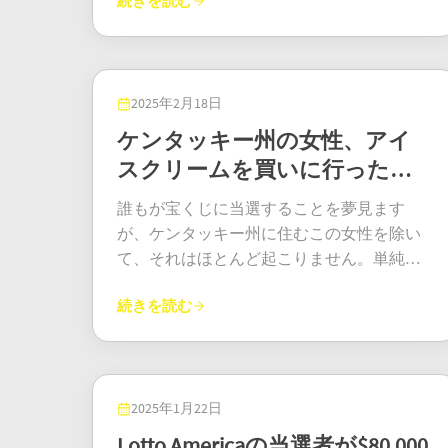
続きを読む
が、決して簡単なものではありませんでし
ームであっても、最も高額な賞金は最も控
は、社会貢献です。賞金の一部を地元の教
を起こそうとしたが、彼女は何かつぶやい
遺産への道です。このユーロミリオンズの
の詳細は次のとおりです: 一致した番号 当
た 地元の店でのサプライズ ケリーの家族
えめな人の手に渡る可能性があることを示
会に寄付する予定で、これは本当に素晴ら
たらしく、彼が冗談を言っていると思って
当選者ストーリーは、人生はどんな段階で
選者 1 人あたりの賞金 当選者総数 賞金
は、キローグリンにある評判の高い小売
しています。
しく、心のこもった行動です。 すべての人
また寝てしまった。賢明にもジェームズは
も驚きをもたらすものであり、時には、ほ
総額 一致 6 R$131,361,519.851
店、キーンズ スーパーバリューで当選した
に少しの希望を 失業から億万長者への物
父親に電話をかけ、父親は彼に家に帰るよ
んのたまに、長年握りしめてきた数字が、
R$131,361,519.85 一致 5
クイック ピック チケットを入手しました。
2025年2月18日
語：パワーボールの当選券をマットレスの
うに言った。 想像してみてほしい。クラー
これまで望んできたすべてのものへの鍵を
R$35,629.31 205R$7,304,008.55
期待せずに購入したその普通のチケット
ケンタッキー州の女性、アイ
下に隠していたという感動的な話は、本当
クソン一家全員が両親の寝室に押し寄せ、
握っていることもあるということを、勇気
マッチ 4 R$919.56 ... id="input-
は、彼らの新たな財産の特別な象徴となり
に心に響きます。これは、希望を持ち続
スクリームを買いに行った後
床を歩き回りながら、午前9時に宝くじの電
づけてくれるものです。
sentence~2">州別の受賞者 あなたの州から
ました。彼らは、少額の当選だと思ってい
け、その信念を持ち続けることが、実際に
話回線が開くのを待っていたのだ。ようや
に 100 万ドルの宝くじに当選
何人の受賞者が出たか知りたいですか?ブラ
たため、当選額は少額だと信じていまし
誰もが宝くじに当選することを夢見ます
報われることを思い出させてくれる素晴ら
く繋がり、当選が事実だと確認されると、
ジル全土の受賞者の内訳は次のとおりです:
た。地元の店で番号を確認したときに、実
が、ケンタッキー州に住むこの女性を除い
しい話です。この男は、仕事がなくても遊
ジェームズは笑いが止まらなかった。「信
リオデジャネイロ: ジャックポット受賞者 1
際の当選額が明らかになりました。レジの
て、それはほとんど起こりません。単純な
び続け、夢を見続けた。 今、可能性に満ち
じられない」と表現したが、まさにその通
人、マッチ 5 受賞者 19 人、マッチ 4 受賞者
スキャンで数百万ドルという信じられない
日常の用事が、アイスクリームを買うため
た全く異なる人生に足を踏み入れた彼は、
りだ！ 家族第一：住宅ローンの手続き、ロ
903 人 (合計: 923 人) サンパウロ: ジャックポ
当選額が確認されると、家族は感情の渦に
続きを読む
のいつもの外出が忘れられない喜びの瞬間
地に足が着き、思慮深く見える。イトゥバ
ーストビーフ、そしてシャンパン クラーク
ット受賞者 0 人、マッチ 5 受賞者 49 人、マ
巻き込まれました。 220万ユーロの宝くじの
につながり、並外れた幸運に変わりまし
の助けがあれば、きっと彼は「突然の金儲
ソンが宝くじに当選したという噂は、彼の
ッチ 4 受賞者 3,315 人 (合計: 3,364 人) ミナス
当選金の潜在的な使い道 当選の衝撃を受け
た。まさに予想外の出来事です! ケンタッキ
け」でよくあるような揺れ動きを避け、賢
固い絆で結ばれた家族の間で燎原の火のよ
ジェライス: 0ジャックポット当選者 0 人、
て、ケリー一家は賢明な計画を立ててお
ー州モンゴメリー郡に住むある女性の人生
く財産を運用できるだろう。 あなたのマッ
うに広まった。彼らはどのように祝ったの
マッチ 5 当選者 20 人、マッチ 4 当選者 1,279
り、優先事項には次のものが含まれていま
は大きく変わりました。信じられますか? 彼
2025年1月22日
トレスは幸運を感じていますか？ 次の大当
だろうか？その日のうちに祖父母の家でロ
人 (合計: 1,299 人) リオグランデドスル州: ジ
す。待った後、彼らは家を改装し、長い間
女は思いつきで宝くじを購入し、それが彼
たりは、あなたが思っているよりもずっと
Lotto Americaの当選者が$80,000
ーストビーフとシャンパンを囲み、盛大な