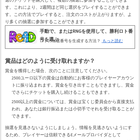
選のチケットを購入して、複数の抽選に参加することができま
す。これにより、2週間ほど同じ選択をプレイすることができま
す。この方法でプレイすると、注文のコストが上がりますが、よ
り多くの抽選に参加することができます。
手動で、またはRNGを使用して、勝利ロト番
号を選ぶ
ロトの当選番号を生成する方法？
もっと読む
賞品はどのように受け取れますか？
賞金を獲得した場合、次のことに注意してください。
2500ユーロ以下の賞金は自動的にお客様のプレイヤーアカウン
トに振り込まれます。賞金を引き出すこともできますし、賞金
でさらにチケットを購入し続けることもできます。
2500以上の賞金については、賞金は宝くじ委員会から直接支払
われ、あなたは銀行振込または小切手でそれを受け取ることが
できます。
抽選を見逃さないようにしましょう。情報を見逃さないようにす
るため、プレイヤーは信頼できるEメールプロバイダとして